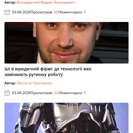
Автор:
Володарский Вадим Леонидович
03.08.2026
Просмотров:
368
Коментарии:
0
ШІ в юридичній фірмі: де технології вже
замінюють рутинну роботу
Автор:
Лента от Протокола
03.08.2026
Просмотров:
324
Коментарии:
0