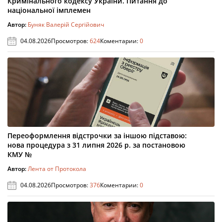
Кримінального кодексу України. Питання до
національної імплемен
Автор:
Буняк Валерій Сергійович
04.08.2026
Просмотров:
624
Коментарии:
0
Переоформлення відстрочки за іншою підставою:
нова процедура з 31 липня 2026 р. за постановою
КМУ №
Автор:
Лента от Протокола
04.08.2026
Просмотров:
376
Коментарии:
0