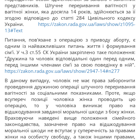
представників. Штучне переривання вагітності у
вагітної жінки, яка досягла 14 років, здійснюється за її
згодою відповідно до статті 284 Цивільного кодексу
України.
https://zakon.rada.gov.ua/laws/show/z1095-
13#Text
Питання, пов'язане з операцією з приводу аборту, є
одним із найважливіших питань життя і формування
сім'ї. У ч.3 ст.55 СК України закріплено таке положення:
"Дружина та чоловік відповідальні один перед одним,
перед іншими членами сім'ї за свою поведінку в ній".
https://zakon.rada.gov.ua/laws/show/2947-14#n277
В даному випадку, чоловік не має права заборонити
проведення дружиною операції штучного переривання
вагітності за соціальними показниками. Проте, якщо
всупереч позиції чоловіка жінка проводить цю
операцію, то у чоловіка виникає право на
відшкодування завданої моральної шкоди з боку жінки.
Враховуючи наведені вище положення сімейного
законодавства, зазначене право на відшкодування
моральної шкоди не вступає у суперечність за правами
жінки на особисту свободу, а також іншими правами,