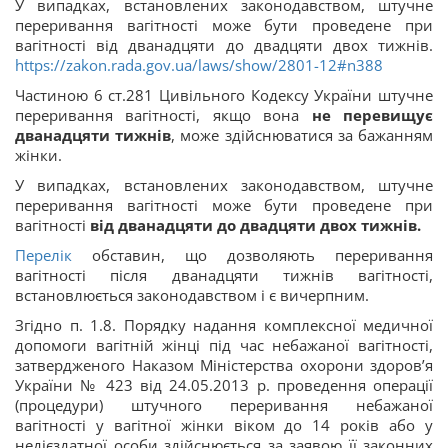
У випадках, встановлених законодавством, штучне
переривання вагітності може бути проведене при
вагітності від дванадцяти до двадцяти двох тижнів.
https://zakon.rada.gov.ua/laws/show/2801-12#n388
Частиною 6 ст.281 Цивільного Кодексу України штучне
переривання вагітності, якщо вона
не перевищує
дванадцяти тижнів
, може здійснюватися за бажанням
жінки.
У випадках, встановлених законодавством, штучне
переривання вагітності може бути проведене при
вагітності
від дванадцяти до двадцяти двох тижнів.
Перелік
обставин, що дозволяють переривання
вагітності після дванадцяти тижнів вагітності,
встановлюється законодавством і є вичерпним.
Згідно п. 1.8. Порядку надання комплексної медичної
допомоги вагітній жінці під час небажаної вагітності,
затвердженого Наказом Міністерства охорони здоров’я
України № 423 від 24.05.2013 р. проведення операції
(процедури) штучного переривання небажаної
вагітності у вагітної жінки віком до 14 років або у
недієздатної особи здійснюється за заявою її законних