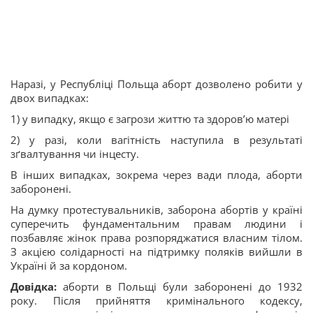
Наразі, у Республіці Польща аборт дозволено робити у
двох випадках:
1) у випадку, якщо є загрози життю та здоров’ю матері
2) у разі, коли вагітність наступила в результаті
зґвалтування чи інцесту.
В інших випадках, зокрема через вади плода, аборти
заборонені.
На думку протестувальників, заборона абортів у країні
суперечить фундаментальним правам людини і
позбавляє жінок права розпоряджатися власним тілом.
З акцією солідарності на підтримку поляків вийшли в
Україні й за кордоном.
Довідка
:
аборти в Польщі були заборонені до 1932
року. Після прийняття кримінального кодексу,