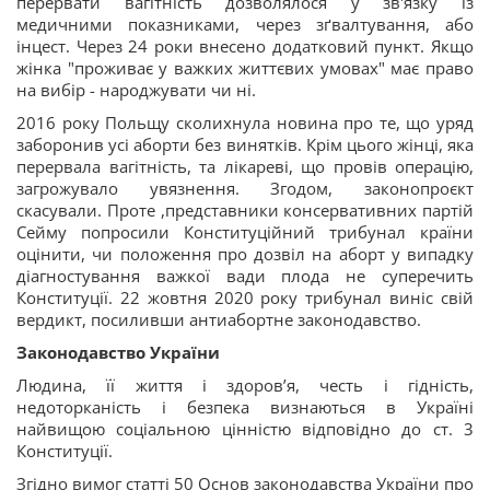
перервати вагітність дозволялося у зв'язку із
медичними показниками, через зґвалтування, або
інцест. Через 24 роки внесено додатковий пункт. Якщо
жінка "проживає у важких життєвих умовах" має право
на вибір - народжувати чи ні.
2016 року Польщу сколихнула новина про те, що уряд
заборонив усі аборти без винятків. Крім цього жінці, яка
перервала вагітність, та лікареві, що провів операцію,
загрожувало увязнення. Згодом, законопроєкт
скасували. Проте ,представники консервативних партій
Сейму попросили Конституційний трибунал країни
оцінити, чи положення про дозвіл на аборт у випадку
діагностування важкої вади плода не суперечить
Конституції. 22 жовтня 2020 року трибунал виніс свій
вердикт, посиливши антиабортне законодавство.
Законодавство України
Людина, її життя і здоров’я, честь і гідність,
недоторканість і безпека визнаються в Україні
найвищою соціальною цінністю відповідно до ст. 3
Конституції.
Згідно вимог статті 50 Основ законодавства України про