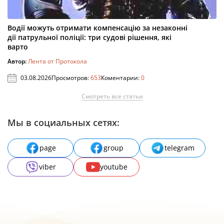
Водії можуть отримати компенсацію за незаконні
дії патрульної поліції: три судові рішення, які
варто
Автор:
Лента от Протокола
03.08.2026
Просмотров:
653
Коментарии:
0
Смотреть все статьи
Мы в социальных сетях:
page
group
telegram
viber
youtube