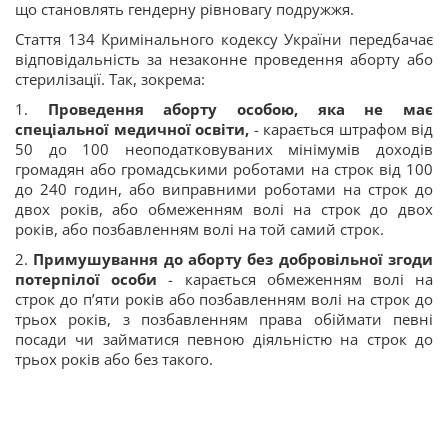
що становлять гендерну рівновагу подружжя.
Стаття 134 Кримінального кодексу України передбачає
відповідальність за незаконне проведення аборту або
стерилізації. Так, зокрема:
1.
Проведення аборту особою, яка не має
спеціальної медичної освіти,
- карається штрафом від
50 до 100 неоподатковуваних мінімумів доходів
громадян або громадськими роботами на строк від 100
до 240 годин, або виправними роботами на строк до
двох років, або обмеженням волі на строк до двох
років, або позбавленням волі на той самий строк.
2.
Примушування до аборту без добровільної згоди
потерпілої особи
- карається обмеженням волі на
строк до п’яти років або позбавленням волі на строк до
трьох років, з позбавленням права обіймати певні
посади чи займатися певною діяльністю на строк до
трьох років або без такого.