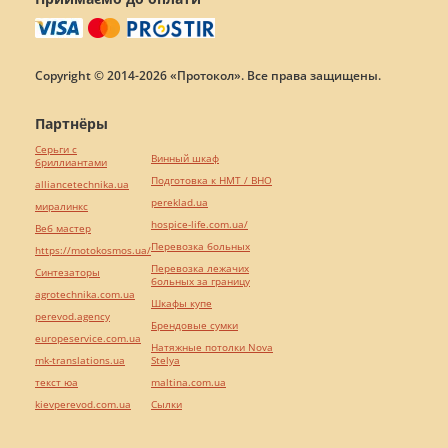
Copyright © 2014-2026 «Протокол». Все права защищены.
Партнёры
Серьги с
Винный шкаф
бриллиантами
Подготовка к НМТ / ВНО
alliancetechnika.ua
pereklad.ua
миралинкс
hospice-life.com.ua/
Веб мастер
Перевозка больных
https://motokosmos.ua/
Перевозка лежачих
Синтезаторы
больных за границу
agrotechnika.com.ua
Шкафы купе
perevod.agency
Брендовые сумки
europeservice.com.ua
Натяжные потолки Nova
mk-translations.ua
Stelya
текст юа
maltina.com.ua
kievperevod.com.ua
Cылки