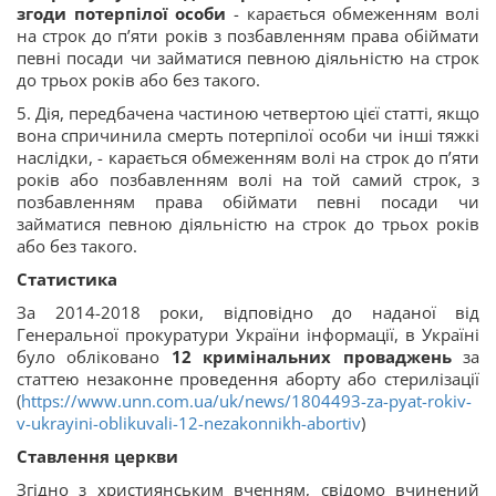
згоди потерпілої особи
- карається обмеженням волі
на строк до п’яти років з позбавленням права обіймати
певні посади чи займатися певною діяльністю на строк
до трьох років або без такого.
5. Дія, передбачена частиною четвертою цієї статті, якщо
вона спричинила смерть потерпілої особи чи інші тяжкі
наслідки, - карається обмеженням волі на строк до п’яти
років або позбавленням волі на той самий строк, з
позбавленням права обіймати певні посади чи
займатися певною діяльністю на строк до трьох років
або без такого.
Статистика
За 2014-2018 роки, відповідно до наданої від
Генеральної прокуратури України інформації, в Україні
було обліковано
12 кримінальних проваджень
за
статтею незаконне проведення аборту або стерилізації
(
https://www.unn.com.ua/uk/news/1804493-za-pyat-rokiv-
v-ukrayini-oblikuvali-12-nezakonnikh-abortiv
)
Ставлення церкви
Згідно з християнським вченням, свідомо вчинений