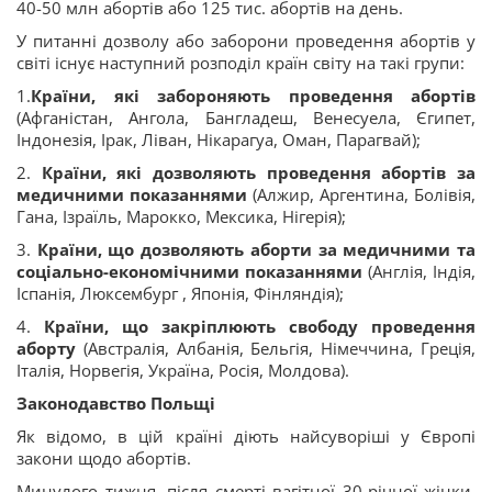
40-50 млн абортів або 125 тис. абортів на день.
У питанні дозволу або заборони проведення абортів у
світі існує наступний розподіл країн світу на такі групи:
1.
Країни, які забороняють проведення абортів
(Афганістан, Ангола, Бангладеш, Венесуела, Єгипет,
Індонезія, Ірак, Ліван, Нікарагуа, Оман, Парагвай);
2.
Країни, які дозволяють проведення абортів за
медичними показаннями
(Алжир, Аргентина, Болівія,
Гана, Ізраїль, Марокко, Мексика, Нігерія);
3.
Країни, що дозволяють аборти за медичними та
соціально-економічними показаннями
(Англія, Індія,
Іспанія, Люксембург , Японія, Фінляндія);
4.
Країни, що закріплюють свободу проведення
аборту
(Австралія, Албанія, Бельгія, Німеччина, Греція,
Італія, Норвегія, Україна, Росія, Молдова).
Законодавство Польщі
Як відомо, в цій країні діють найсуворіші у Європі
закони щодо абортів.
Минулого тижня, після смерті вагітної 30-річної жінки,