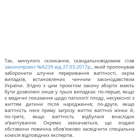
Так, минулого скликання, скандальновідомим став
законопроект №6239 від 27.03.2017р
., який пропонував
заборонити штучне переривання вагітності, окрім
випадків, встановлених чинним законодавством
України. Згідно з цим проєктом закону аборти мають
бути дозволені лише у трьох випадках: по-перше, якщо
є медичні показання щодо патології плоду, несумісної з
життям дитини після народження; по-друге, якщо
вагітність несе пряму загрозу життю вагітної жінки й,
по-третє, якщо вагітність відбулася внаслідок
зґвалтування. Окремо зазначається, що згадані
обставини повинна обов’язково засвідчити спеціальна
комісія відповідних експертів.