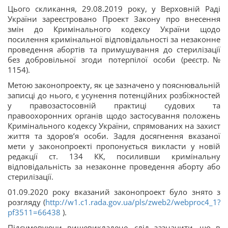
Цього скликання, 29.08.2019 року, у Верховній Раді
України зареєстровано Проект Закону про внесення
змін до Кримінального кодексу України щодо
посилення кримінальної відповідальності за незаконне
проведення абортів та примушування до стерилізації
без добровільної згоди потерпілої особи (реєстр.№
1154).
Метою законопроекту, як це зазначено у пояснювальній
записці до нього, є усунення потенційних розбіжностей
у правозастосовній практиці судових та
правоохоронних органів щодо застосування положень
Кримінального кодексу України, спрямованих на захист
життя та здоров’я особи. Задля досягнення вказаної
мети у законопроекті пропонується викласти у новій
редакції ст. 134 КК, посиливши кримінальну
відповідальність за незаконне проведення аборту або
стерилізації.
01.09.2020 року вказаний законопроект було знято з
розгляду (
http://w1.c1.rada.gov.ua/pls/zweb2/webproc4_1?
pf3511=66438
).
Підсумовуючи вищевикладене, слід зазначити, що в