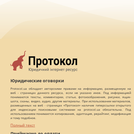
Юридические оговорки
Protocol.ua обладает авторскими правами на информацию, размещенную на
веб - страницах данного ресурса, если не указано иное. Под информацией
понимаются тексты, комментарии, статьи, фотоизображения, рисунки, ящик-
шота, сканы, видео, аудио, другие материалы. При использовании материалов,
размещенных на веб - страницах «Протокол» наличие гиперссылки открытого
для индексации поисковыми системами на protocol.ua обязательна. Под
использованием понимается копирования, адаптация, рерайтинг, модификация
и тому подобное.
Полный текст
Приймаємо до оплати