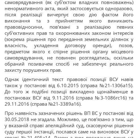
самоврядування (як суб’єктом владних повноважень)
ненормативного акта, який застосовується одноразово,
після реалізації вичерпує свою дію фактом його
виконання та з прийняттям якого виникають
правовідносини, пов’язані з реалізацією певних
суб’єктивних прав та охоронюваних законом інтересів
(зокрема рішення про передання земельних ділянок у
власність, укладення договору оренди), позов,
предметом якого є спірне рішення органу місцевого
самоврядування, не повинен розглядатись, оскільки
обраний позивачем спосіб не забезпечує реального
захисту порушених прав.
Однак ідентичний текст правової позиції ВСУ навів
також у постанові від 6.10.2015 (справа №21-1306а15).
До того ж подібні позиції викладено щонайменше в
постановах ВСУ від 9.11.2016 (справа №3-1086гс16) та
29.11.2016 (справа №21-3389а16).
Про наявність зазначених рішень ВП ВС у постанові від
30.05.2018 не згадала. Можливо, це пов’язано з тим, що
у вказаній справі апеляційний суд, скасовуючи рішення
суду першої інстанції, послався саме на висновок ВСУ у
справі №21-405а14. Разом з тим посилання лише на