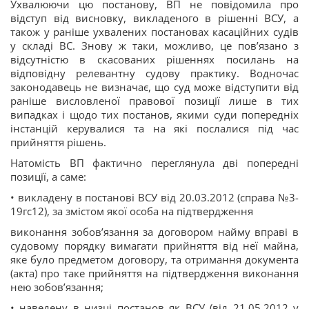
Ухвалюючи цю постанову, ВП не повідомила про
відступ від висновку, викладеного в рішенні ВСУ, а
також у раніше ухвалених постановах касаційних судів
у складі ВС. Знову ж таки, можливо, це пов’язано з
відсутністю в скасованих рішеннях посилань на
відповідну релевантну судову практику. Водночас
законодавець не визначає, що суд може відступити від
раніше висловленої правової позиції лише в тих
випадках і щодо тих постанов, якими суди попередніх
інстанцій керувалися та на які послалися під час
прийняття рішень.
Натомість ВП фактично переглянула дві попередні
позиції, а саме:
• викладену в постанові ВСУ від 20.03.2012 (справа №3-
19гс12), за змістом якої особа на підтвердження
виконання зобов’язання за договором найму вправі в
судовому порядку вимагати прийняття від неї майна,
яке було предметом договору, та отримання документа
(акта) про таке прийняття на підтвердження виконання
нею зобов’язання;
• наведену в низці постанов як ВСУ (від 21.05.2012 у