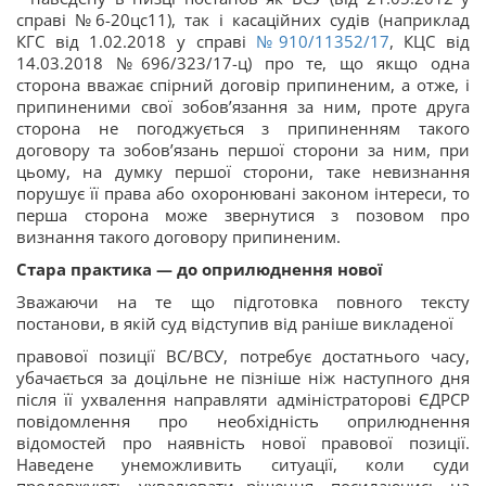
справі №6-20цс11), так і касаційних судів (наприклад
КГС від 1.02.2018 у справі
№910/11352/17
, КЦС від
14.03.2018 №696/323/17-ц) про те, що якщо одна
сторона вважає спірний договір припиненим, а отже, і
припиненими свої зобов’язання за ним, проте друга
сторона не погоджується з припиненням такого
договору та зобов’язань першої сторони за ним, при
цьому, на думку першої сторони, таке невизнання
порушує її права або охоронювані законом інтереси, то
перша сторона може звернутися з позовом про
визнання такого договору припиненим.
Стара практика — до оприлюднення нової
Зважаючи на те що підготовка повного тексту
постанови, в якій суд відступив від раніше викладеної
правової позиції ВС/ВСУ, потребує достатнього часу,
убачається за доцільне не пізніше ніж наступного дня
після її ухвалення направляти адміністраторові ЄДРСР
повідомлення про необхідність оприлюднення
відомостей про наявність нової правової позиції.
Наведене унеможливить ситуації, коли суди