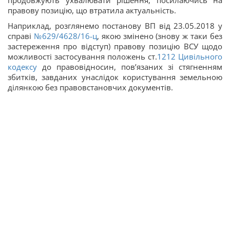
продовжують ухвалювати рішення, посилаючись на
правову позицію, що втратила актуальність.
Наприклад, розглянемо постанову ВП від 23.05.2018 у
справі
№629/4628/16-ц
, якою змінено (знову ж таки без
застереження про відступ) правову позицію ВСУ щодо
можливості застосування положень ст.
1212
Цивільного
кодексу
до правовідносин, пов’язаних зі стягненням
збитків, завданих унаслідок користування земельною
ділянкою без правовстановчих документів.