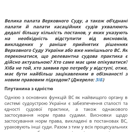
Велика палата Верховного Суду, а також об’єднані
палати й палати касаційних судів ухвалюють
дедалі більшу кількість постанов, у яких указують
на необхідність відступити від висновків,
викладених у раніше прийнятих рішеннях
Верховного Суду України або вже нинішнього ВС. Як
переконатися, що релевантна судова практика є
дійсно актуальною? Хто саме має цим опікуватися?
Хіба не той, хто заявив про потребу у відступі, отже,
має бути найбільш зацікавленим в обізнаності з
новим правовим підходом? (Джерело:
ЗіБ
)
Плутанина з єдністю
Однією з основних функцій ВС як найвищого органу в
системі судоустрою України є забезпечення сталості та
єдності судової практики, а також однакового
застосування норм права судами. Висновки щодо
застосування норм права, викладені в постановах ВС,
ураховують інші суди. Разом з тим у всіх процесуальних