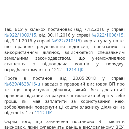
Так, ВСУ у кількох постановах (від 7.12.2016 у справі
№922/1009/15
, від 30.11.2016 у справі
№922/1008/15
,
від 9.11.2016 у справі
№922/210/15
) звертав увагу на те,
що правове регулювання відносин, пов’язаних із
використанням ділянок, здійснюється спеціальним
земельним законодавством, що унеможливлює
стягнення з відповідача коштів у порядку,
передбаченому в стст.1212—
1214
ЦК
.
Проте в постанові від 23.05.2018 у справі
№629/4628/16-ц
наведено правовий висновок ВП про
те, що користувач ділянки, який без достатньої
правової підстави за рахунок її власника зберіг у себе
гроші, які мав заплатити за користування нею,
зобов’язаний повернути ці кошти власнику ділянки на
підставі ч.1 ст.
1212
ЦК
.
Окрім того, що зазначена постанова ВП містить
висновок, який суперечить раніше висловленому ВСУ,