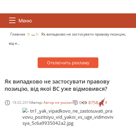
Меню
...
Главная
Як випадково не застосувати правову позицію,
від я...
Отключить рекламу
Як випадково не застосувати правову
позицію, від якої ВС уже відмовився?
0
8758
18.02.2019
Автор:
Автор не указан
9