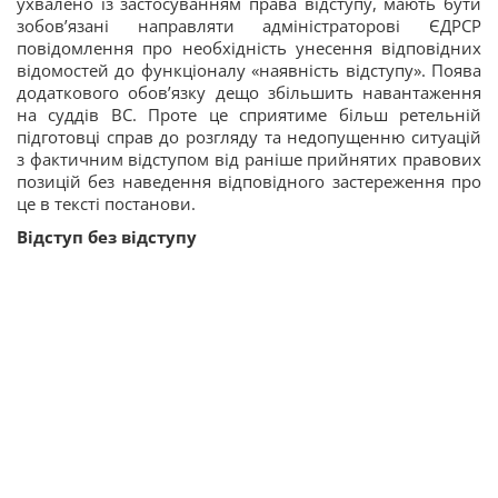
ухвалено із застосуванням права відступу, мають бути
зобов’язані направляти адміністраторові ЄДРСР
повідомлення про необхідність унесення відповідних
відомостей до функціоналу «наявність відступу». Поява
додаткового обов’язку дещо збільшить навантаження
на суддів ВС. Проте це сприятиме більш ретельній
підготовці справ до розгляду та недопущенню ситуацій
з фактичним відступом від раніше прийнятих правових
позицій без наведення відповідного застереження про
це в тексті постанови.
Відступ без відступу