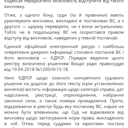
кодексах передбачено можливість відступити від такого
висновку.
Отже, з одного боку, суди (та й правники) мають
ураховувати висновки, викладені в постановах ВС, а з
другого — щоразу перевіряти, чи є вони актуальними.
Тобто чи в подальшому ВС не скористався правом
відступу від висновків, наведених у певній постанові.
Єдиний офіційний електронний ресурс і найбільш
оперативне джерело інформації стосовно постанов ВС і
його висновків — ЄДРСР. Порядок ведення цього
реєстру визначено рішенням Вищої ради правосуддя
від 19.04.2018 №1200/0/15-18.
Нині ЄДРСР щодо кожного конкретного судового
рішення на додаток до його тексту (крім установлених
винятків) містить інформацію щодо категорії справи, дат
надіслання, реєстрації, оприлюднення, набрання
законної сили, а також номера провадження. Проте,
відкриваючи в реєстрі будь-яку постанову ВС, наразі не
можна бути впевненим, що Суд не відмовився від
висновку щодо застосування норм права, викладеного
в ній. Отже, перед суддями та юристами постала