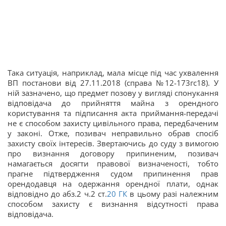
Така ситуація, наприклад, мала місце під час ухвалення
ВП постанови від 27.11.2018 (справа №12-173гс18). У
ній зазначено, що предмет позову у вигляді спонукання
відповідача до прийняття майна з орендного
користування та підписання акта приймання-передачі
не є способом захисту цивільного права, передбаченим
у законі. Отже, позивач неправильно обрав спосіб
захисту своїх інтересів. Звертаючись до суду з вимогою
про визнання договору припиненим, позивач
намагається досягти правової визначеності, тобто
прагне підтвердження судом припинення прав
орендодавця на одержання орендної плати, однак
відповідно до абз.2 ч.2 ст.
20
ГК
в цьому разі належним
способом захисту є визнання відсутності права
відповідача.