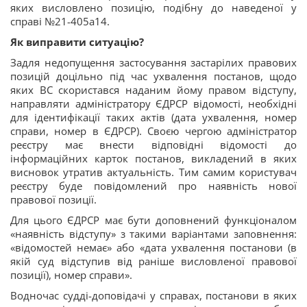
яких висловлено позицію, подібну до наведеної у
справі №21-405а14.
Як виправити ситуацію?
Задля недопущення застосування застарілих правових
позицій доцільно під час ухвалення постанов, щодо
яких ВС скористався наданим йому правом відступу,
направляти адміністратору ЄДРСР відомості, необхідні
для ідентифікації таких актів (дата ухвалення, номер
справи, номер в ЄДРСР). Своєю чергою адміністратор
реєстру має внести відповідні відомості до
інформаційних карток постанов, викладений в яких
висновок утратив актуальність. Тим самим користувач
реєстру буде повідомлений про наявність нової
правової позиції.
Для цього ЄДРСР має бути доповнений функціоналом
«наявність відступу» з такими варіантами заповнення:
«відомостей немає» або «дата ухвалення постанови (в
якій суд відступив від раніше висловленої правової
позиції), номер справи».
Водночас судді-доповідачі у справах, постанови в яких