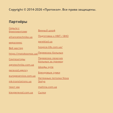
Copyright © 2014-2026 «Протокол». Все права защищены.
Партнёры
Серьги с
Винный шкаф
бриллиантами
Подготовка к НМТ / ВНО
alliancetechnika.ua
pereklad.ua
миралинкс
hospice-life.com.ua/
Веб мастер
Перевозка больных
https://motokosmos.ua/
Перевозка лежачих
Синтезаторы
больных за границу
agrotechnika.com.ua
Шкафы купе
perevod.agency
Брендовые сумки
europeservice.com.ua
Натяжные потолки Nova
mk-translations.ua
Stelya
текст юа
maltina.com.ua
kievperevod.com.ua
Cылки