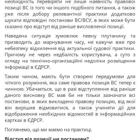
необхідність перевіряти не лише наявність правової
позиції ВС із того чи іншого подібного питання, а також
уже після добору релевантної практики додатково
шукати відповідні постанови ВС/ВСУ, в яких може бути
сказано про відступ від раніше висловленої позиції.
Наведена ситуація зумовлює певну плутанину та
призводить до марнування часу, не кажучи вже про
небезпеку відхилення від актуальної судової практики.
Причому не через недбалість користувача, а суто з
огляду на технічно-організаційні недоліки розміщення
інформації в ЄДРСР.
Таким чином, мають бути створені передумови для
чіткого розуміння, яка саме правова позиція ВС тепер є
чинною. Убачається, що в разі відступлення від раніше
даного висновку ВС мав би не тільки зазначати всі
постанови, в яких викладено правову позицію, від якої
він вирішив відмовитися, а також учиняти дії для
відображення необхідних відомостей в інформаційних
картках в ЄДРСР.
Поглянемо, що ми маємо на практиці.
Відступ від позиції чи постанови?