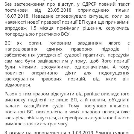
без застереження про відступ, у ЄДРСР повний текст
постанови від 23.05.2018 оприлюднено тільки
16.07.2018. Наведене спровокувало ситуацію, коли за
наявності нової правової позиції ВП суди ще принаймні
впродовж 1,5 місяця приймали рішення, керуючись
попередньою практикою ВСУ.
ВС як орган, головним завданням якого є
напрацювання єдиних правових підходів і
забезпечення узгодженої судової практики, передусім
сам має бути зацікавленим у тому, щоб його позиції
були чіткими, зрозумілими, однозначними. А тому
повинен оперативно діяти для недопущення
застосування правових позицій, від яких він
відмовився.
Разом з тим правом відступити від раніше викладеного
висновку наділені не лише ВП, а й палати, об’єднані
палати касаційних судів. Тому поступово кількість
постанов ВС, висловлена в яких правова позиція вже
застаріла, збільшується, а перевірка її актуальності часто
вимагає значних затрат часу.
З огляду на впровадження з 1.03.2019 Єдиної судової