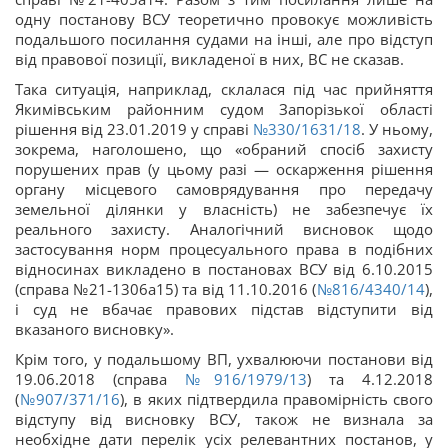
одну постанову ВСУ теоретично провокує можливість
подальшого посилання судами на інші, але про відступ
від правової позиції, викладеної в них, ВС не сказав.
Така ситуація, наприклад, склалася під час прийняття
Якимівським районним судом Запорізької області
рішення від 23.01.2019 у справі
№330/1631/18
. У ньому,
зокрема, наголошено, що «обраний спосіб захисту
порушених прав (у цьому разі — оскарження рішення
органу місцевого самоврядування про передачу
земельної ділянки у власність) не забезпечує їх
реального захисту. Аналогічний висновок щодо
застосування норм процесуального права в подібних
відносинах викладено в постановах ВСУ від 6.10.2015
(справа №21-1306а15) та від 11.10.2016 (
№816/4340/14
),
і суд не вбачає правових підстав відступити від
вказаного висновку».
Крім того, у подальшому ВП, ухвалюючи постанови від
19.06.2018 (справа
№916/1979/13
) та 4.12.2018
(
№907/371/16
), в яких підтвердила правомірність свого
відступу від висновку ВСУ, також не визнала за
необхідне дати перелік усіх релевантних постанов, у