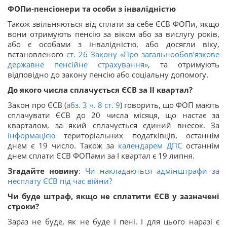
ФОПи-пенсіонери та особи з інвалідністю
Також звільняються від сплати за себе ЄСВ ФОПи, якщо
вони отримують пенсію за віком або за вислугу років,
або є особами з інвалідністю, або досягли віку,
встановленого
ст. 26 Закону «Про загальнообов’язкове
державне пенсійне страхування»
, та отримують
відповідно до закону пенсію або соціальну допомогу.
До якого числа сплачується ЄСВ за IІ квартал?
Закон про ЄСВ (
абз. 3 ч. 8 ст. 9
) говорить, що ФОП мають
сплачувати ЄСВ до 20 числа місяця, що настає за
кварталом, за який сплачується єдиний внесок. За
інформацією
територіальних податківців, останнім
днем є 19 число. Також за
календарем ДПС
останнім
днем сплати ЄСВ ФОПами за I квартал є 19 липня.
Згадайте новину
:
Чи накладаються адмінштрафи за
несплату ЄСВ під час війни?
Чи буде штраф, якщо не сплатити ЄСВ у зазначені
строки?
Зараз не буде, як не буде і пені. І для цього наразі є