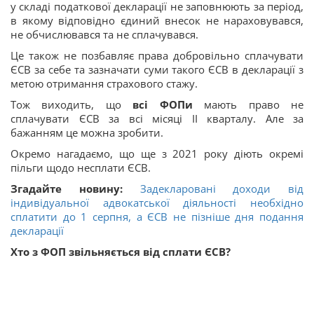
у складі податкової декларації не заповнюють за період,
в якому відповідно єдиний внесок не нараховувався,
не обчислювався та не сплачувався.
Це також не позбавляє права добровільно сплачувати
ЄСВ за себе та зазначати суми такого ЄСВ в декларації з
метою отримання страхового стажу.
Тож виходить, що
всі ФОПи
мають право не
сплачувати ЄСВ за всі місяці ІІ кварталу. Але за
бажанням це можна зробити.
Окремо нагадаємо, що ще з 2021 року діють окремі
пільги щодо несплати ЄСВ.
Згадайте новину:
Задекларовані доходи від
індивідуальної адвокатської діяльності необхідно
сплатити до 1 серпня, а ЄСВ не пізніше дня подання
декларації
Хто з ФОП звільняється від сплати ЄСВ?