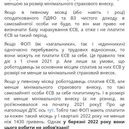
меншою за розмір мінімального страхового внеску.
Якщо в певному місяці (або навіть і році)
оподаткованого ПДФО та ВЗ чистого доходу в
самозайнятої особи не буде, то він має право не
визначати базу нарахування ЄСВ, а отже і не платити
ЄСВ за такий період.
Якщо ФОП (як «загальники», так і «єдинники»)
одночасно перебувають у трудових відносинах, то
вони можуть не платити ЄСВ за себе. Це правило теж
діє з 1 січня 2021 р. Але лише за умови, що
роботодавець за основним місцем сплатив за них ЄСВ у
розмірі не менше за мінімальний страховий внесок.
Якщо у певному місяці роботодавець сплатив ЄСВ, але
менше мінімального страхового внеску, то такі
самозайняті особи ЄСВ за себе платитимуть. І в розмірі
не менше мінімального внеску (а не різниці, як
роз’яснювалося на початку 2021 року)! Про це
наголошує ДПС ось
тут
. Тобто такі ФОП мають сплатити
за кожен такий місяць у I кварталі 2022 року не менше
ніж 1430 гривень. Однак
у березні 2022 року вони
цього робити не зобов’язані!