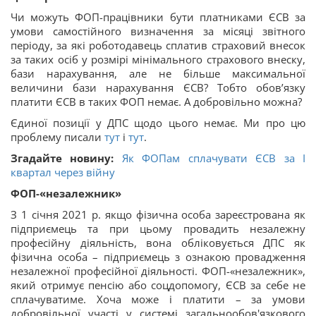
Чи можуть ФОП-працівники бути платниками ЄСВ за
умови самостійного визначення за місяці звітного
періоду, за які роботодавець сплатив страховий внесок
за таких осіб у розмірі мінімального страхового внеску,
бази нарахування, але не більше максимальної
величини бази нарахування ЄСВ? Тобто обов’язку
платити ЄСВ в таких ФОП немає. А добровільно можна?
Єдиної позиції у ДПС щодо цього немає. Ми про цю
проблему писали
тут
і
тут
.
Згадайте новину:
Як ФОПам сплачувати ЄСВ за І
квартал через війну
ФОП-«незалежник»
З 1 січня 2021 р. якщо фізична особа зареєстрована як
підприємець та при цьому провадить незалежну
професійну діяльність, вона обліковується ДПС як
фізична особа – підприємець з ознакою провадження
незалежної професійної діяльності. ФОП-«незалежник»,
який отримує пенсію або соцдопомогу, ЄСВ за себе не
сплачуватиме. Хоча може і платити – за умови
добровільної участі у системі загальнообов'язкового