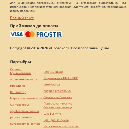
для индексации поисковыми системами на protocol.ua обязательна. Под
использованием понимается копирования, адаптация, рерайтинг, модификация
и тому подобное.
Полный текст
Приймаємо до оплати
Copyright © 2014-2026 «Протокол». Все права защищены.
Партнёры
Серьги с
Винный шкаф
бриллиантами
Подготовка к НМТ / ВНО
alliancetechnika.ua
pereklad.ua
миралинкс
hospice-life.com.ua/
Веб мастер
Перевозка больных
https://motokosmos.ua/
Перевозка лежачих
Синтезаторы
больных за границу
agrotechnika.com.ua
Шкафы купе
perevod.agency
Брендовые сумки
europeservice.com.ua
Натяжные потолки Nova