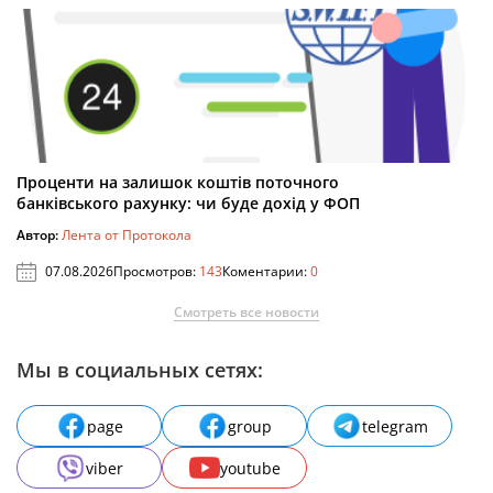
Проценти на залишок коштів поточного
банківського рахунку: чи буде дохід у ФОП
Автор:
Лента от Протокола
07.08.2026
Просмотров:
143
Коментарии:
0
Смотреть все новости
Мы в социальных сетях:
page
group
telegram
viber
youtube