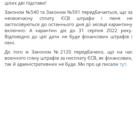
цілих дві підстави!
Законом №540 та Законом №591 передбачається, що за
несвоєчасну сплату ЄСВ штрафи і пеня не
застосовуються до останнього дня дії місяця карантину
включно. А карантин діє до 31 серпня 2022 року.
Відповідно до цієї дати не буде фінансових штрафів і
пені.
До того ж Законом №2120 передбачено, що на час
воєнного стану штрафів за несплату ЄСВ, як фінансових,
так й адміністративних не буде. Ми про це писали
тут
.