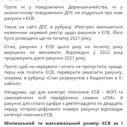
Проте ні у повідомленні Держказначейства, ні у
аналогічному повідомленні ДПС не згадується про нові
рахунки з ЄСВ.
Також на сайті ДПС в рубриці «Реєстри» залишається
незмінним окремий реєстр щодо рахунків з ЄСВ. Його
було розміщено ще на початку 2021 року.
Отже, рахунки з ЄСВ цього разу на початку року
вирішили не змінювати. Відповідно у 2022 році
продовжують діяти рахунки 2021 року.
Проте, щоб не нервувати і нічого не пропустити, краще,
перш ніж платити ЄСВ, перевірити реквізити рахунку,
зокрема, в рубриці «Стан розрахунків з бюджетом» в Е-
кабінеті.
Нагадуємо, що для категорії платників ЄСВ – ФОП та
самозайнятих осіб передбачено символ «204». А
рахунок для сплати (цифри з дев’ятнадцятої по двадцять
першу літерно-цифрового номера рахунку) відповідає
категорії платника ЄСВ.
Мінімальний та максимальний розмір ЄСВ за I