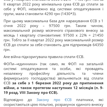
ІІ квартал 2022 року мінімальна сума ЄСВ до сплати за
себе у ФОП, незалежно від системи оподаткування і
групи, мала становити 4290 грн (1430*3).
При цьому максимальна база для нарахування ЄСВ з 1
січня 2022 року – 97500 грн. Таким чином,
максимальний розмір місячного страхового внеску за
місяць І кварталу становитиме: 97500 х 22% = 21450
грн. Тобто за ІІ квартал 2022 року максимальний розмір
ЄСВ до сплати за себе становить для підприємців 64350
грн.
Але війна підкоригувала правила сплати ЄСВ.
ФОПи–«єдинники» (так само, як ФОП на загальній
системі оподаткування та особи, які провадять
незалежну професійну діяльність та члени
фермерського господарства) звільняються від сплати
ЄСВ
за себе з 1 березня 2022 року до припинення
війни, а також протягом наступних 12 місяців (п. 9-
19 розд. VIII Закону про ЄСВ).
Відповідно до
Закону про ЄСВ
платники, які
скористаються цією пільгою, розрахунок єдиного внеску