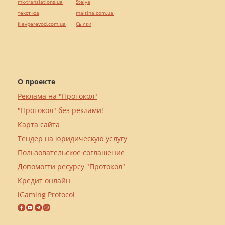
mk-translations.ua
Stelya
текст юа
maltina.com.ua
kievperevod.com.ua
Cылки
О проекте
Реклама на "Протокол"
"Протокол" без реклами!
Карта сайта
Тендер на юридическую услугу
Пользовательское соглашение
Допомогти ресурсу "Протокол"
Кредит онлайн
iGaming Protocol