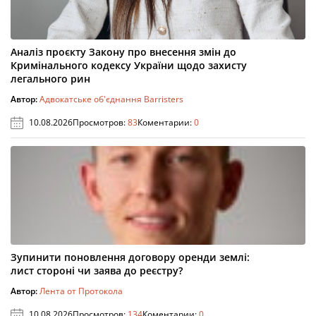
Аналіз проєкту Закону про внесення змін до
Кримінального кодексу України щодо захисту
легального рин
Автор:
Адвокатське об'єднання Barristers
10.08.2026
Просмотров:
83
Коментарии:
0
Зупинити поновлення договору оренди землі:
лист стороні чи заява до реєстру?
Автор:
Лента от Протокола
10.08.2026
Просмотров:
134
Коментарии:
0