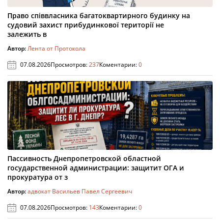
Право співвласника багатоквартирного будинку на
судовий захист прибудинкової території не
залежить в
Автор:
Лента от Протокола
07.08.2026
Просмотров:
237
Коментарии:
0
Пассивность Днепропетровской областной
государственной администрации: защитит ОГА и
прокуратура от з
Автор:
адвокат Васильев Павел Сергеевич
07.08.2026
Просмотров:
143
Коментарии:
0