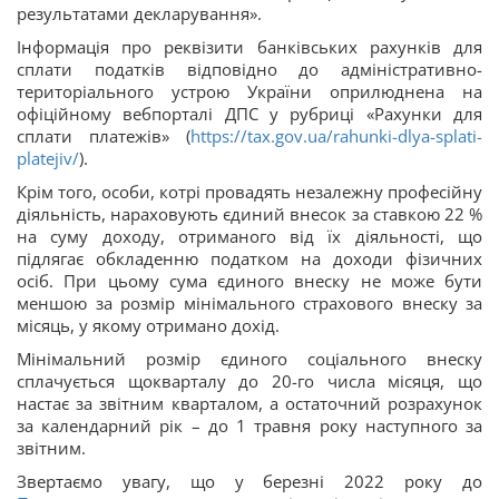
результатами декларування».
Інформація про реквізити банківських рахунків для
сплати податків відповідно до адміністративно-
територіального устрою України оприлюднена на
офіційному вебпорталі ДПС у рубриці «Рахунки для
сплати платежів» (
https://tax.gov.ua/rahunki-dlya-splati-
platejiv/
).
Крім того, особи, котрі провадять незалежну професійну
діяльність, нараховують єдиний внесок за ставкою 22 %
на суму доходу, отриманого від їх діяльності, що
підлягає обкладенню податком на доходи фізичних
осіб. При цьому сума єдиного внеску не може бути
меншою за розмір мінімального страхового внеску за
місяць, у якому отримано дохід.
Мінімальний розмір єдиного соціального внеску
сплачується щокварталу до 20-го числа місяця, що
настає за звітним кварталом, а остаточний розрахунок
за календарний рік – до 1 травня року наступного за
звітним.
Звертаємо увагу, що у березні 2022 року до