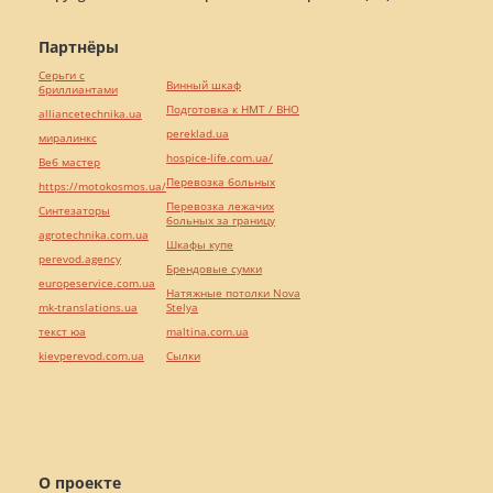
Партнёры
Серьги с
Винный шкаф
бриллиантами
Подготовка к НМТ / ВНО
alliancetechnika.ua
pereklad.ua
миралинкс
hospice-life.com.ua/
Веб мастер
Перевозка больных
https://motokosmos.ua/
Перевозка лежачих
Синтезаторы
больных за границу
agrotechnika.com.ua
Шкафы купе
perevod.agency
Брендовые сумки
europeservice.com.ua
Натяжные потолки Nova
mk-translations.ua
Stelya
текст юа
maltina.com.ua
kievperevod.com.ua
Cылки
О проекте