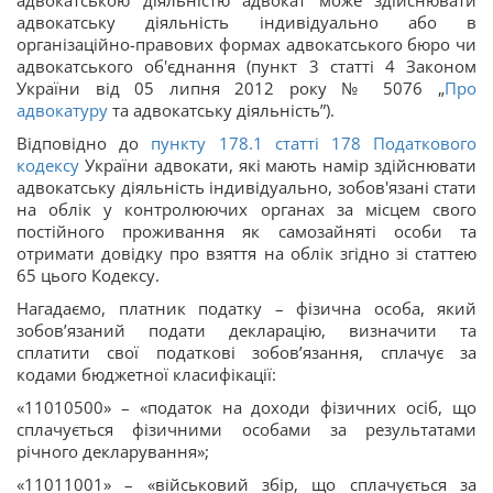
адвокатською діяльністю адвокат може здійснювати
адвокатську діяльність індивідуально або в
організаційно-правових формах адвокатського бюро чи
адвокатського об'єднання (пункт 3 статті 4 Законом
України від 05 липня 2012 року № 5076 „
Про
адвокатуру
та адвокатську діяльність”).
Відповідно до
пункту 178.1 статті
178
Податкового
кодексу
України адвокати, які мають намір здійснювати
адвокатську діяльність індивідуально, зобов'язані стати
на облік у контролюючих органах за місцем свого
постійного проживання як самозайняті особи та
отримати довідку про взяття на облік згідно зі статтею
65 цього Кодексу.
Нагадаємо, платник податку – фізична особа, який
зобов’язаний подати декларацію, визначити та
сплатити свої податкові зобов’язання, сплачує за
кодами бюджетної класифікації:
«11010500» – «податок на доходи фізичних осіб, що
сплачується фізичними особами за результатами
річного декларування»;
«11011001» – «військовий збір, що сплачується за