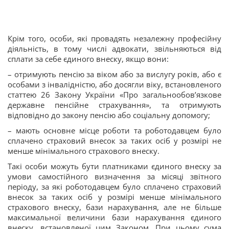
Крім того, особи, які провадять незалежну професійну
діяльність, в тому числі адвокати, звільняються від
сплати за себе єдиного внеску, якщо вони:
– отримують пенсію за віком або за вислугу років, або є
особами з інвалідністю, або досягли віку, встановленого
статтею 26 Закону України «Про загальнообов’язкове
державне пенсійне страхування», та отримують
відповідно до закону пенсію або соціальну допомогу;
– мають основне місце роботи та роботодавцем було
сплачено страховий внесок за таких осіб у розмірі не
менше мінімального страхового внеску.
Такі особи можуть бути платниками єдиного внеску за
умови самостійного визначення за місяці звітного
періоду, за які роботодавцем було сплачено страховий
внесок за таких осіб у розмірі менше мінімального
страхового внеску, бази нарахування, але не більше
максимальної величини бази нарахування єдиного
внеску, встановленої цим Законом. При цьому сума