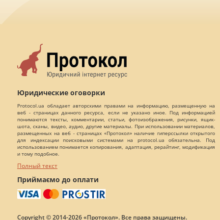
Юридические оговорки
Protocol.ua обладает авторскими правами на информацию, размещенную на
веб - страницах данного ресурса, если не указано иное. Под информацией
понимаются тексты, комментарии, статьи, фотоизображения, рисунки, ящик-
шота, сканы, видео, аудио, другие материалы. При использовании материалов,
размещенных на веб - страницах «Протокол» наличие гиперссылки открытого
для индексации поисковыми системами на protocol.ua обязательна. Под
использованием понимается копирования, адаптация, рерайтинг, модификация
и тому подобное.
Полный текст
Приймаємо до оплати
Copyright © 2014-2026 «Протокол». Все права защищены.