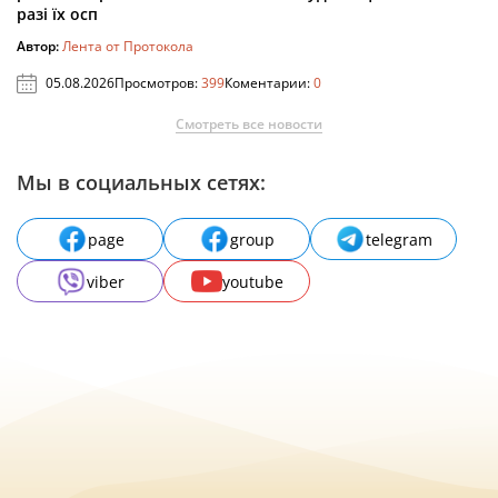
разі їх осп
Автор:
Лента от Протокола
05.08.2026
Просмотров:
399
Коментарии:
0
Смотреть все новости
Мы в социальных сетях:
page
group
telegram
viber
youtube