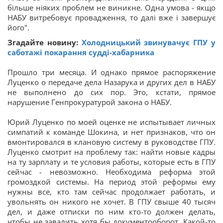
більше ніяких проблем не виникне. Одна умова - якщо
НАБУ витребовує провадження, то далі вже і завершує
його".
Згадайте новину:
Холодницький звинувачує ГПУ у
саботажі покарання судді-хабарника
Прошло три месяца. И однако прямое распоряжение
Луценко о передаче дела Назарука и других дел в НАБУ
не выполнено до сих пор. Это, кстати, прямое
нарушение Генпрокуратурой закона о НАБУ.
Юрий Луценко по моей оценке не испытывает личных
симпатий к команде Шокина, и нет признаков, что он
вмонтировался в клановую систему в руководстве ГПУ.
Луценко смотрит на проблему так: найти новые кадры
на ту зарплату и те условия работы, которые есть в ГПУ
сейчас - невозможно. Необходима реформа этой
громоздкой системы. На период этой реформы ему
нужны все, кто там сейчас продолжает работать, и
увольнять он никого не хочет. В ГПУ свыше 40 тысяч
дел, и даже отписки по ним кто-то должен делать,
чтобы не завалить хотя бы документооборот. Какой-то