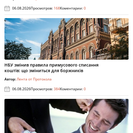
06.08.2026
Просмотров:
168
Коментарии:
0
НБУ змінив правила примусового списання
коштів: що зміниться для боржників
Автор:
Лента от Протокола
06.08.2026
Просмотров:
384
Коментарии:
0