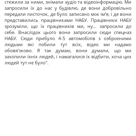
стежили за ними, знімали аудіо та відеоінформацію. Ми
запросили їх до нас у будівлю, де вони добровільно
передали листочок, де було записано моє ім'я, і де вони
представились працівниками НАБУ. Працівники НАБУ
зрозуміли, що їх працівників ми, ну… запросили до
себе. Внаслідок цього вони запросили сюди спецназ
НАБУ. Сюди прибуло 4-5 автомобілів з озброєними
людьми які побили тут всіх, відео ми надамо
обовя'зково. Я так думаю, вони думали, що ми
захопили їхніх людей, і намагалися їх відбити, хоча цих
людей тут не було".