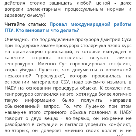
действия стоило защищать любой ценой - даже
вопреки элементарным процессуальным нормам и
здравому смыслу?
Читайте статью:
Провал международной работы
ГПУ. Кто виноват и что делать?
Очевидно, что подразделение прокурора Дмитрия Суса
при поддержке замгенпрокурора Столярчука взяло курс
на организацию провокаций, в которые вынужден в
качестве стороны конфликта вступать лично
генпрокурор. Именно Сус спровоцировал конфликт,
когда убедил Луценко, что документы о возможной
незаконной "прослушке", которая проводилась на
основании материалов СБУ, надо зачем-то изымать в
НАБУ на основании процедуры обыска. К сожалению,
генпрокурор согласился на это, хотя куда более логично
такую информацию было получить направив
обыкновенный запрос. То, что Луценко при этом
накануне этого странного обыска позвонил в НАБУ
говорит о двух вещах - во-первых, он искренне не
разобрался в ситуации и пытался упредить конфликт,
во-вторых, он доверяет мнению своих коллег и не