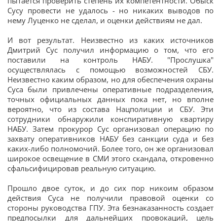
пытается проверить степень их компетентности. Обыск
Сусу провести не удалось - но никаких выводов по
нему Луценко не сделал, и оценки действиям не дал.
И вот результат. Неизвестно из каких источников
Дмитрий Сус получил информацию о том, что его
поставили на контроль НАБУ. "Прослушка"
осуществлялась с помощью возможностей СБУ.
Неизвестно каким образом, но для обеспечения охраны
Суса были привлечены оперативные подразделения,
точных официальных данных пока нет, но вполне
вероятно, что из состава Нацполиции и СБУ. Эти
сотрудники обнаружили конспиративную квартиру
НАБУ. Затем прокурор Сус организовал операцию по
захвату оперативников НАБУ без санкции суда и без
каких-либо полномочий. Более того, он же организовал
широкое освещение в СМИ этого скандала, откровенно
сфальсифицировав реальную ситуацию.
Прошло двое суток, и до сих пор никоим образом
действия Суса не получили правовой оценки со
стороны руководства ГПУ. Эта безнаказанность создает
предпосылки для дальнейших провокаций, цель