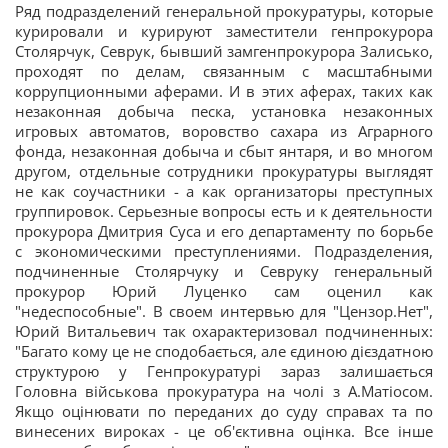
Ряд подразделений генеральной прокуратуры, которые
курировали и курируют заместители генпрокурора
Столярчук, Севрук, бывший замгенпрокурора Залисько,
проходят по делам, связанным с масштабными
коррупционными аферами. И в этих аферах, таких как
незаконная добыча песка, установка незаконных
игровых автоматов, воровство сахара из Аграрного
фонда, незаконная добыча и сбыт янтаря, и во многом
другом, отдельные сотрудники прокуратуры выглядят
не как соучастники - а как организаторы преступных
группировок. Серьезные вопросы есть и к деятельности
прокурора Дмитрия Суса и его департаменту по борьбе
с экономическими преступлениями. Подразделения,
подчиненные Столярчуку и Севруку генеральный
прокурор Юрий Луценко сам оценил как
"недеспособные". В своем интервью для "Цензор.Нет",
Юрий Витальевич так охарактеризовал подчиненных:
"Багато кому це не сподобається, але єдиною дієздатною
структурою у Генпрокуратурі зараз залишається
Головна військова прокуратура на чолі з А.Матіосом.
Якщо оцінювати по переданих до суду справах та по
винесених вироках - це об'єктивна оцінка. Все інше