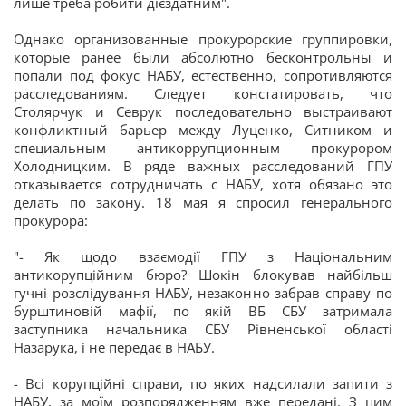
лише треба робити дієздатним".
Однако организованные прокурорские группировки,
которые ранее были абсолютно бесконтрольны и
попали под фокус НАБУ, естественно, сопротивляются
расследованиям. Следует констатировать, что
Столярчук и Севрук последовательно выстраивают
конфликтный барьер между Луценко, Ситником и
специальным антикоррупционным прокурором
Холодницким. В ряде важных расследований ГПУ
отказывается сотрудничать с НАБУ, хотя обязано это
делать по закону. 18 мая я спросил генерального
прокурора:
"- Як щодо взаємодії ГПУ з Національним
антикорупційним бюро? Шокін блокував найбільш
гучні розслідування НАБУ, незаконно забрав справу по
бурштиновій мафії, по якій ВБ СБУ затримала
заступника начальника СБУ Рівненської області
Назарука, і не передає в НАБУ.
- Всі корупційні справи, по яких надсилали запити з
НАБУ, за моїм розпорядженням вже передані. З цим