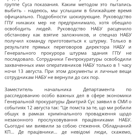
группе Суса показания. Каким методом это пытались
выбить - надеюсь, мы услышим в ближайшее время
официально. Подробности шокирующие. Руководство
ГПУ никаких мер не предпринимало, хотя обещало
освободить людей. Руководство НАБУ расценило
обстановку как взятие заложников, и спецназ НАБУ
получил команду приготовиться к штурму. Только в
результате прямых переговоров директора НАБУ и
Генерального прокурора штурма здания ГПУ не
последовало. Сотрудники Генпрокуратуры освободили
захваченных ими оперативников НАБУ только в 1 часу
ночи 13 августа. При этом документы и личные вещи
сотрудникам НАБУ не вернули до сих пор.
Заместитель начальника Департамента по
расследованию особо важных дел в сфере экономики
Генеральной прокуратуры Дмитрий Сус заявил в СМИ о
событиях 12 августа так: "Це помста за те, що ми робили
обшук в рамках кримінального провадження щодо
незаконного прослуховування працівниками НАБУ.
Сьогодні ми виявили за собою стеження. Обладнаний
КП… Де працівники… де невідомі люди, скажемо,