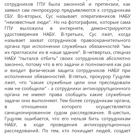
сотрудников ГПУ была законной и претензии, как
заявил сам генпрокурор предъявляются к сотрудникам
СБУ. Во-вторых, Сус называет оперативников НАБУ
"неизвестные люди". Но на фотографиях, которые сама
ГПУ выложила в интернете, демонстрируются
удостоверения НАБУ. В-третьих, Сус лжет, когда
называет захват сотрудников правоохранительного
органа при исполнении служебных обязанностей "мы
их пригласили их в наше здание". В-четвертых, спецназ
НАБУ "пытался отбить" своих сотрудников абсолютно
законно, потому что в его задачи и полномочия как раз
и входит физическая защита сотрудников НАБУ при
исполнении обязанностей. В-пятых, прокурор Гуцуляк
лжет, что "какие служебные цели они преследовали
нам не сообщили" - а сотрудники антикоррупционного
органа не имеют права сообщать какие служебные
задачи они выполняют. Тем более сотрудникам органа,
в отношении которого осуществляется
санкционированное судом расследование. В-шестых,
Гуцуляк ошибается, что его нельзя бить сотрудникам
НАБУ, в ходе проведения антикоррупционных
расследований. По тем, кто похищает людей, создает