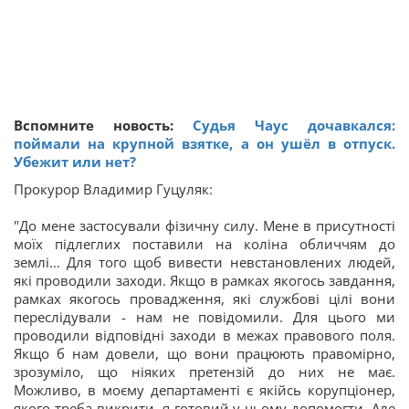
Вспомните новость:
Судья Чаус дочавкался:
поймали на крупной взятке, а он ушёл в отпуск.
Убежит или нет?
Прокурор Владимир Гуцуляк:
"До мене застосували фізичну силу. Мене в присутності
моїх підлеглих поставили на коліна обличчям до
землі… Для того щоб вивести невстановлених людей,
які проводили заходи. Якщо в рамках якогось завдання,
рамках якогось провадження, які службові цілі вони
переслідували - нам не повідомили. Для цього ми
проводили відповідні заходи в межах правового поля.
Якщо б нам довели, що вони працюють правомірно,
зрозуміло, що ніяких претензій до них не має.
Можливо, в моєму департаменті є якійсь корупціонер,
якого треба викрити, я готовий у цьому допомогти. Але