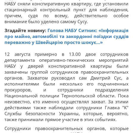
НАБУ сняли конспиративную квартиру, где установили
стационарный контрольный пункт для наблюдения,
причем, судя по всему, действительно особое
внимание было уделено самому Сусу.
Згадайте новину:
Голова НАБУ Ситник: «Інформація
про майно, автомобілі та закордонні поїздки суддів
переважно у Швейцарію просто шокує…»
12 августа примерно в 13.00 двое сотрудников
департамента оперативно-технических мероприятий
НАБУ у дверей конспиративной квартиры были
захвачены группой сотрудников правоохранительных
органов. Захватом руководил сам Дмитрий Сус, а
исполнителями были несколько его подчиненных
прокуроров, и сотрудники подразделения
Национальной полиции Тернопольской области. Пока
неизвестно, кто именно осуществлял захват. За этими
действиями также наблюдали сотрудники Главка "К"
Службы безопасности Украины, которые, вероятно,
также принимали прямое участие в этих событиях.
Сотрудники правоохранительных органов, которые