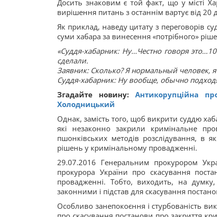
Досить знаковим є той факт, що у місті Х
вирішення питань з останнім вартує від 20 д
Як приклад, наведу цитату з переговорів с
суми хабара за винесення «потрібного» ріше
«Суддя-хабарник: Ну…Честно говоря это…10
сделали.
Заявник: Сколько? Я нормальный человек, 
Суддя-хабарник: Ну вообще, обычно подходя
Згадайте новину:
Антикорупційна пр
Холодницький
Однак, замість того, щоб викрити суддю хаб
які незаконно закрили кримінальне про
пшонківських методів розслідування, в я
рішень у кримінальному провадженні.
29.07.2016 Генеральним прокурором Укр
прокурора України про скасування пост
провадженні. Тобто, виходить, на думку, 
законними і підстав для скасування поста
Особливо занепокоєння і стурбованість вик
про скасування постанови про закриття кр