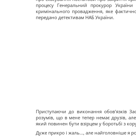
процесу Генеральний прокурор України з
кримінального провадження, яке фактично
передано детективам НАБ України.
Приступаючи до виконання обов’язків За
розумів, що в мене тепер немає друзів, ал
який повинен бути взірцем у боротьбі з кор
Дуже прикро і жаль…, але найголовніше я ро