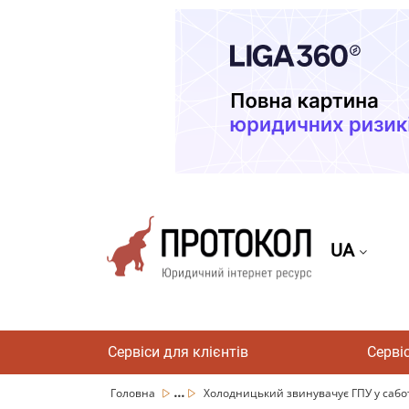
UA
Сервіси для клієнтів
Серві
...
Головна
Холодницький звинувачує ГПУ у сабот