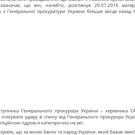
азначає, що він, начебто, розглянув 29.07.2016 матер
 з Генеральної прокуратури України більше місця назад 
ступника Генерального прокурора України – керівника С
е очікувати удару в спину від Генерального прокурора Укра
упційною гідрою я категорично не міг.
зумію, що за мною Закон та народ України, який бажає змін!