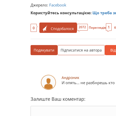
Джерело:
Facebook
Користуйтесь консультацією:
Що треба з
1
2072
0
Переглядів
К
Сподобалося
Подякувати
Підписатися на автора
Ві
Андроник
И опять... не разбнрешь кто
Залиште Ваш коментар: