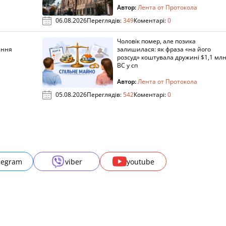
Автор:
Лента от Протокола
06.08.2026
Переглядів:
349
Коментарі:
0
Чоловік помер, але позика
ання
залишилася: як фраза «на його
розсуд» коштувала дружині $1,1 млн
ВС у сп
Автор:
Лента от Протокола
05.08.2026
Переглядів:
542
Коментарі:
0
legram
viber
youtube