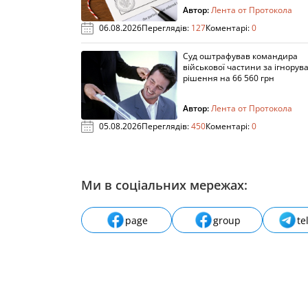
Автор:
Лента от Протокола
06.08.2026
Переглядів:
127
Коментарі:
0
Суд оштрафував командира
військової частини за ігнорув
рішення на 66 560 грн
Автор:
Лента от Протокола
05.08.2026
Переглядів:
450
Коментарі:
0
Ми в соціальних мережах:
page
group
te