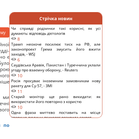
Стрічка новин
Чи справді родзинки такі корисні, як усі
аму
думають: відповідь дієтологів
8
йної
Трамп неохоче посилює тиск на РФ, але
законопроект Грема змусить його вжити
дді-
заходів, - WSJ
но є
6
було
Саудівська Аравія, Пакистан і Туреччина уклали
урою
угоду про взаємну оборону, - Reuters
ного
10
Росія просуває іноземним замовникам нову
ніше
ракету для Су-57, - ЗМІ
11
я ми
Старий монітор ще рано викидати: як
використати його повторно з користю
ечні
10
вого
Одна фраза миттєво поставить на місце
зверхню людину: психолог розкрила секрет
11
м по
Росія збирається остаточно анексувати частину
Грузії, - країни НАТО
14