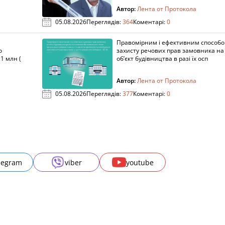
Автор:
Лента от Протокола
05.08.2026
Переглядів:
364
Коментарі:
0
Правомірним і ефективним способ
о
захисту речових прав замовника на
1 млн (
об’єкт будівництва в разі їх осп
Автор:
Лента от Протокола
05.08.2026
Переглядів:
377
Коментарі:
0
legram
viber
youtube