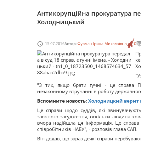
Антикорупційна прокуратура пере
Холодницький
15.07.2016
Автор:
Фурман Ірина Миколаївна
0
Пр
ке
Хо
"У
"З тих, якщо брати гучні - це справа П
незаконному втручанні в роботу державного 
Вспомните новость:
Холодницкий верит 
Це справи щодо суддів, які звинувачуют
заочного засудження, оскільки людина ховає
вчора надійшла ця інформація. Це справа с
співробітників НАБУ", - розповів глава САП.
Він додав, що зараз деякі справи перебувають