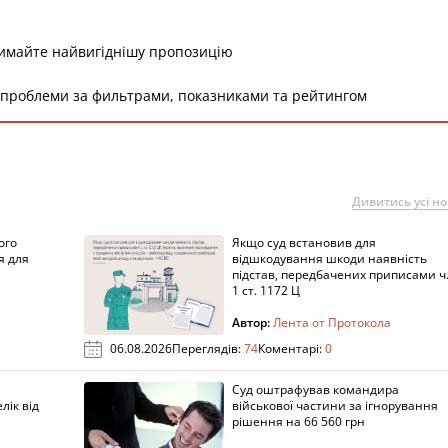
римайте найвигіднішу пропозицію
 проблеми за фильтрами, показниками та рейтингом
Дивитись усі н
ого
Якщо суд встановив для
я для
відшкодування шкоди наявність
підстав, передбачених приписами ч
1 ст. 1172 Ц
Автор:
Лента от Протокола
06.08.2026
Переглядів:
74
Коментарі:
0
Суд оштрафував командира
лік від
військової частини за ігнорування
рішення на 66 560 грн