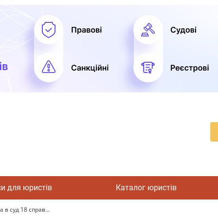
си для юристів
Каталог юристів
в суд 18 справ...