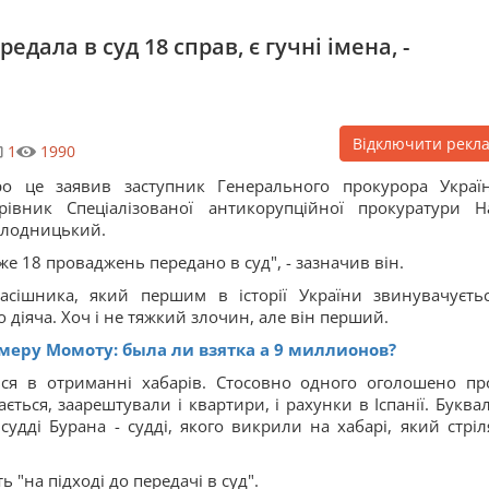
дала в суд 18 справ, є гучні імена, -
Відключити рекл
1
1990
о це заявив заступник Генерального прокурора Украї
рівник Спеціалізованої антикорупційної прокуратури Н
лодницький.
же 18 проваджень передано в суд", - зазначив він.
асішника, який першим в історії України звинувачуєть
діяча. Хоч і не тяжкий злочин, але він перший.
меру Момоту: была ли взятка а 9 миллионов?
ься в отриманні хабарів. Стосовно одного оголошено пр
ться, заарештували і квартири, і рахунки в Іспанії. Буква
удді Бурана - судді, якого викрили на хабарі, який стріл
 "на підході до передачі в суд".