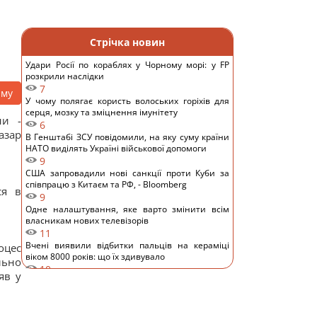
Стрічка новин
Удари Росії по кораблях у Чорному морі: у FP
розкрили наслідки
7
аму
У чому полягає користь волоських горіхів для
серця, мозку та зміцнення імунітету
ни -
6
азар
В Генштабі ЗСУ повідомили, на яку суму країни
НАТО виділять Україні військової допомоги
9
США запровадили нові санкції проти Куби за
співпрацю з Китаєм та РФ, - Bloomberg
ся в
9
Одне налаштування, яке варто змінити всім
власникам нових телевізорів
11
Вчені виявили відбитки пальців на кераміці
оцес
віком 8000 років: що їх здивувало
льно
10
яв у
Україна ставить Путіна на передвиборчий
годинник, - Newsweek
14