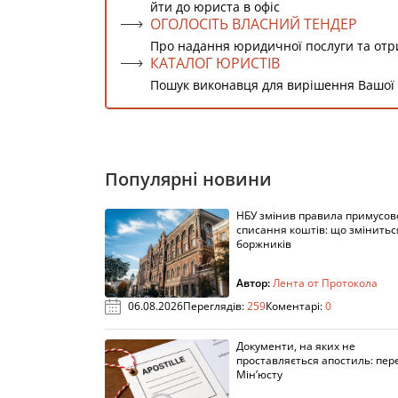
йти до юриста в офіс
ОГОЛОСІТЬ ВЛАСНИЙ ТЕНДЕР
Про надання юридичної послуги та от
КАТАЛОГ ЮРИСТІВ
Пошук виконавця для вирішення Вашої
Популярні новини
НБУ змінив правила примусов
списання коштів: що змінитьс
боржників
Автор:
Лента от Протокола
06.08.2026
Переглядів:
259
Коментарі:
0
Документи, на яких не
проставляється апостиль: пере
Мін’юсту