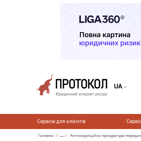
UA
Сервіси для клієнтів
Серві
...
Головна
Антикорупційна прокуратура передала 