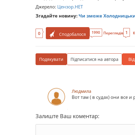
Джерело:
Цензор.НЕТ
Згадайте новину:
Чи зможе Холодницьки
1
1990
0
Переглядів
К
Сподобалося
Подякувати
Підписатися на автора
Ві
Людмила
Вот там ( в судах) они все и 
Залиште Ваш коментар: