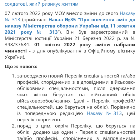
солдатові, який ризикує життям
07 лютого 2022 року МОУ внесло зміни до свого
Наказу
№ 313
(прийняло
Наказ №35 “Про внесення змін до
наказу Міністерства оборони України від 11 жовтня
2021 року № 313
”). Він був зареєстрований в
Міністерстві юстиції України 21 березня 2022 р. за №
348/37684.
01 квітня 2022 року зміни набрали
чинності -
з дня опублікування в Офіційному віснику
України).
Що ж нового:
затверджено новий Перелік спеціальностей та/або
професій, споріднених з відповідними військово-
обліковими спеціальностями, після одержання
яких жінки беруться на військовий облік
військовозобов'язаних (далі - Перелік професій/
спеціальностей, що беруться на облік). Порівняно
із попередньою редакцією
Наказу №313
, цей
перелік скорочено.
поряд із цим, окрім Переліку, що беруться на
облік, додано ще один - Перелік спеціальностей
та/або професій, споріднених з відповідними