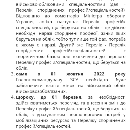
військово-обліковими спеціальностями (далі -
Перелік споріднених професій/спеціальностей).
Відповідно до коментарів Міністра оборони
України, логіка наступна: Перелік професій/
спеціальностей, що беруться на облік - це дійсно
необхідні наразі споріднені професії, жінки яких
беруться на облік, тобто тут лише той фах, потреба
в якому є наразі. Другий же Перелік - Перелік
споріднених професій/спеціальностей - є
теоретичною базою для включення до першого
Переліку професій/спеціальностей, що беруться на
облік.
саме з 01 жовтня 2022 року
Головнокомандувачу ЗСУ необхідно буде
забезпечити взяття жінок на військовий облік
військовозобов'язаних.
щороку, до 01 березня,
за необхідності
здійснюватиметься перегляд та внесення змін до
Переліку професій/спеціальностей, що беруться на
облік, з урахуванням першочергових потреб у
мобілізаційних ресурсах та Переліку споріднених
професій/спеціальностей.