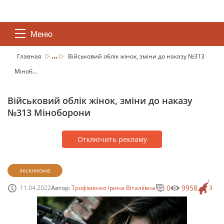
Меню
...
Главная
Військовий облік жінок, зміни до наказу №313
Міноб...
Військовий облік жінок, зміни до наказу
№313 Міноборони
Отключить рекламу
эксклюзив
0
9958
11.04.2022
Автор:
Трофіменко Ірина Віталіївна
3