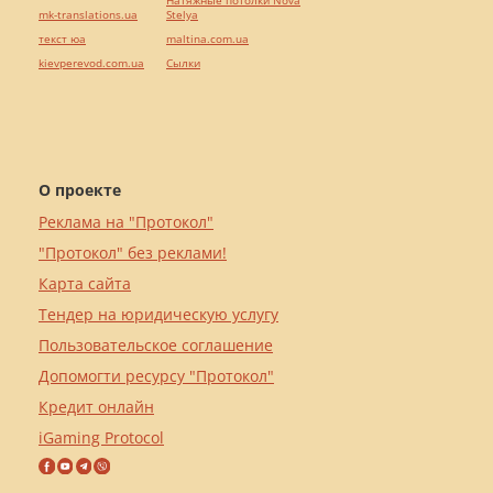
Натяжные потолки Nova
mk-translations.ua
Stelya
текст юа
maltina.com.ua
kievperevod.com.ua
Cылки
О проекте
Реклама на "Протокол"
"Протокол" без реклами!
Карта сайта
Тендер на юридическую услугу
Пользовательское соглашение
Допомогти ресурсу "Протокол"
Кредит онлайн
iGaming Protocol