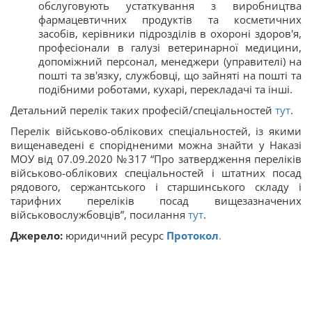
обслуговують устаткування з виробництва
фармацевтичних продуктів та косметичних
засобів, керівники підрозділів в охороні здоров'я,
професіонали в галузі ветеринарної медицини,
допоміжний персонал, менеджери (управителі) на
пошті та зв'язку, службовці, що зайняті на пошті та
подібними роботами, кухарі, перекладачі та інші.
Детальний перелік таких професій/спеціальностей
тут
.
Перелік військово-облікових спеціальностей, із якими
вищенаведені є спорідненими можна знайти у Наказі
МОУ від 07.09.2020 №317 “Про затвердження переліків
військово-облікових спеціальностей і штатних посад
рядового, сержантського і старшинського складу і
тарифних переліків посад вищезазначених
військовослужбовців”, посилання
тут
.
​​Джерело:
юридичний ресурс
Протокол
.