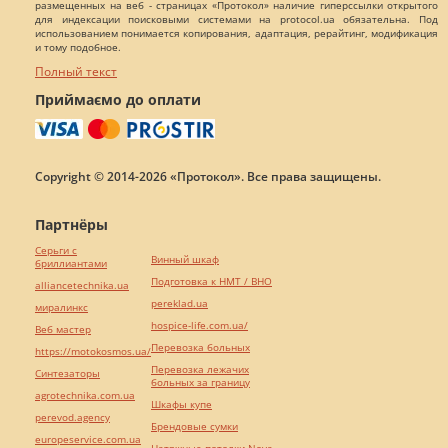
размещенных на веб - страницах «Протокол» наличие гиперссылки открытого
для индексации поисковыми системами на protocol.ua обязательна. Под
использованием понимается копирования, адаптация, рерайтинг, модификация
и тому подобное.
Полный текст
Приймаємо до оплати
Copyright © 2014-2026 «Протокол». Все права защищены.
Партнёры
Серьги с
Винный шкаф
бриллиантами
Подготовка к НМТ / ВНО
alliancetechnika.ua
pereklad.ua
миралинкс
hospice-life.com.ua/
Веб мастер
Перевозка больных
https://motokosmos.ua/
Перевозка лежачих
Синтезаторы
больных за границу
agrotechnika.com.ua
Шкафы купе
perevod.agency
Брендовые сумки
europeservice.com.ua