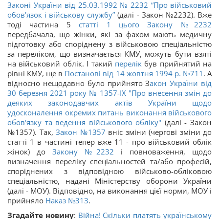
Законі України від 25.03.1992 № 2232 “
Про військовий
обов'язок і військову службу”
(далі - Закон №2232). Вже
тоді частина 5
статті 1 цього Закону №2232
передбачала, що жінки, які за фахом мають медичну
підготовку або споріднену з військовою спеціальністю
за переліком, що визначається КМУ, можуть бути взяті
на військовий облік. І такий
перелік
був прийнятий на
рівні КМУ, ще в
Постанові
від 14 жовтня 1994 р. №711
. А
відносно нещодавно було прийнято З
акон України від
30 березня 2021 року № 1357-IX "Про внесення змін до
деяких законодавчих актів України щодо
удосконалення окремих питань виконання військового
обов'язку та ведення військового обліку"
(далі - Закон
№1357). Так,
Закон №1357
вніс зміни (чергові зміни до
статті 1 в частині тепер вже 11 - про військовий облік
жінок) до
Закону №2232
і повноваження, щодо
визначення переліку спеціальностей та/або професій,
споріднених з відповідною військово-обліковою
спеціальністю, надані Міністерству оборони України
(далі - МОУ). Відповідно, на виконання цієї норми, МОУ і
прийняло
Наказ №313
.
Згадайте новину
:
Війна! Скільки платять українському