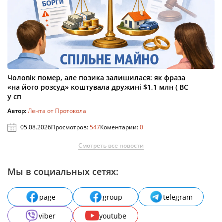
Чоловік помер, але позика залишилася: як фраза
«на його розсуд» коштувала дружині $1,1 млн ( ВС
у сп
Автор:
Лента от Протокола
05.08.2026
Просмотров:
547
Коментарии:
0
Смотреть все новости
Мы в социальных сетях:
page
group
telegram
viber
youtube