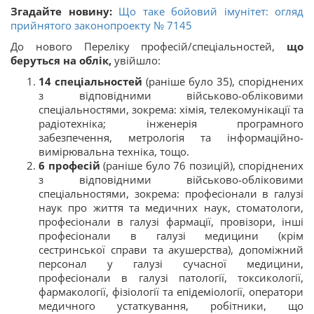
Згадайте новину:
Що таке бойовий імунітет: огляд
прийнятого законопроекту № 7145
До нового Переліку професій/спеціальностей,
що
беруться на облік,
увійшло:
14 спеціальностей
(раніше було 35), споріднених
з відповідними військово-обліковими
спеціальностями, зокрема: хімія, телекомунікації та
радіотехніка; інженерія програмного
забезпечення, метрологія та інформаційно-
вимірювальна техніка, тощо.
6 професій
(раніше було 76 позицій), споріднених
з відповідними військово-обліковими
спеціальностями, зокрема: професіонали в галузі
наук про життя та медичних наук, стоматологи,
професіонали в галузі фармації, провізори, інші
професіонали в галузі медицини (крім
сестринської справи та акушерства), допоміжний
персонал у галузі сучасної медицини,
професіонали в галузі патології, токсикології,
фармакології, фізіології та епідеміології, оператори
медичного устаткування, робітники, що