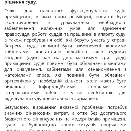
рішення суду
.
Отже, для належного функціонування судів,
приміщення, в яких вони розміщені, повинні бути
сконструйовані з урахуванням необхідності
забезпечення належних умов для здійснення
правосуддя, роботи суддів та працівників апарату суду,
а також перебування осіб, які беруть участь у справі.
Зокрема, судді повинні бути забезпечені окремими
кабінетами, достатньою кількістю залів судових
засідань (один зал на два, максимум три судді),
приміщення судів повинні бути обладнані кімнатами
для очікування, кабінетами для ознайомлення з
матеріалами справ, які повинні бути обладнані
оргтехнікою у необхідній кількості, холи мають бути
обладнані інформаційними стендами чи
інтерактивними табло з усією необхідною для
відвідувачів суду довідковою інформацією.
Безумовно, вирішення вказаної проблеми потребує
значних фінансових витрат, а отже без достатнього
бюджетного фінансування на модернізацію приміщень
судів та будівництво нових ситуація навряд чи
зміниться. Очевидно, що хронічне недофінансування