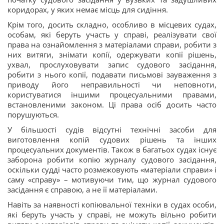
коридорах, у яких немає місць для сидіння.
Крім того, досить складно, особливо в місцевих судах,
особам, які беруть участь у справі, реалізувати свої
права на ознайомлення з матеріалами справи, робити з
них витяги, знімати копії, одержувати копії рішень,
ухвал, прослуховувати запис судового засідання,
робити з нього копії, подавати письмові зауваження з
приводу його неправильності чи неповноти,
користуватися іншими процесуальними правами,
встановленими законом. Ці права осіб досить часто
порушуються.
У більшості судів відсутні технічні засоби для
виготовлення копій судових рішень та інших
процесуальних документів. Також в багатьох судах існує
заборона робити копію журналу судового засідання,
оскільки судді часто розмежовують «матеріали справи» і
саму «справу» – мотивуючи тим, що журнал судового
засідання є справою, а не її матеріалами.
Навіть за наявності копіювальної техніки в судах особи,
які беруть участь у справі, не можуть вільно робити