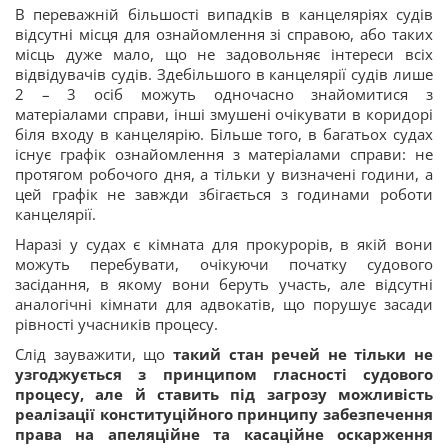
В переважній більшості випадків в канцеляріях судів
відсутні місця для ознайомлення зі справою, або таких
місць дуже мало, що не задовольняє інтереси всіх
відвідувачів судів. Здебільшого в канцелярії судів лише
2 – 3 осіб можуть одночасно знайомитися з
матеріалами справи, інші змушені очікувати в коридорі
біля входу в канцелярію. Більше того, в багатьох судах
існує графік ознайомлення з матеріалами справи: не
протягом робочого дня, а тільки у визначені години, а
цей графік не завжди збігається з годинами роботи
канцелярії.
Наразі у судах є кімната для прокурорів, в якій вони
можуть перебувати, очікуючи початку судового
засідання, в якому вони беруть участь, але відсутні
аналогічні кімнати для адвокатів, що порушує засади
рівності учасників процесу.
Слід зауважити, що
такий стан речей не тільки не
узгоджується з принципом гласності судового
процесу, але й ставить під загрозу можливість
реалізації конституційного принципу забезпечення
права на апеляційне та касаційне оскарження