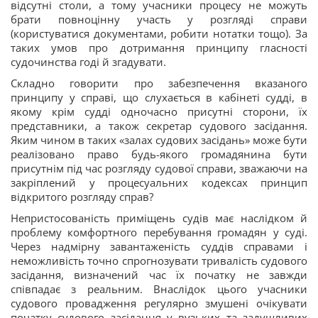
відсутні столи, а тому учасники процесу не можуть
брати повноцінну участь у розгляді справи
(користуватися документами, робити нотатки тощо). За
таких умов про дотримання принципу гласності
судочинства годі й згадувати.
Складно говорити про забезпечення вказаного
принципу у справі, що слухається в кабінеті судді, в
якому крім судді одночасно присутні сторони, їх
представники, а також секретар судового засідання.
Яким чином в таких «залах судових засідань» може бути
реалізовано право будь-якого громадянина бути
присутнім під час розгляду судової справи, зважаючи на
закріплений у процесуальних кодексах принцип
відкритого розгляду справ?
Непристосованість приміщень судів має наслідком й
проблему комфортного перебування громадян у суді.
Через надмірну завантаженість суддів справами і
неможливість точно спрогнозувати тривалість судового
засідання, визначений час їх початку не завжди
співпадає з реальним. Внаслідок цього учасники
судового провадження регулярно змушені очікувати
початку судового засідання у вузьких та задушливих