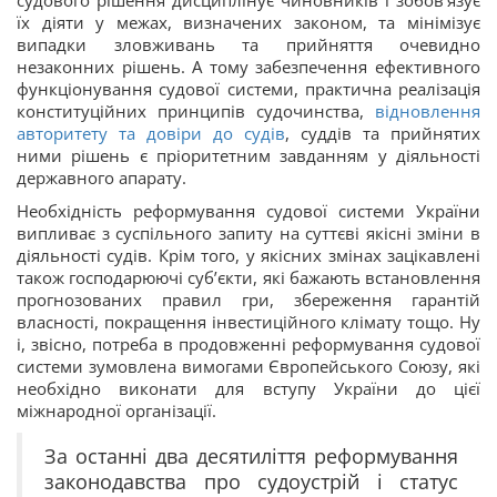
судового рішення дисциплінує чиновників і зобов’язує
їх діяти у межах, визначених законом, та мінімізує
випадки зловживань та прийняття очевидно
незаконних рішень. А тому забезпечення ефективного
функціонування судової системи, практична реалізація
конституційних принципів судочинства,
відновлення
авторитету та довіри до судів
, суддів та прийнятих
ними рішень є пріоритетним завданням у діяльності
державного апарату.
Необхідність реформування судової системи України
випливає з суспільного запиту на суттєві якісні зміни в
діяльності судів. Крім того, у якісних змінах зацікавлені
також господарюючі суб’єкти, які бажають встановлення
прогнозованих правил гри, збереження гарантій
власності, покращення інвестиційного клімату тощо. Ну
і, звісно, потреба в продовженні реформування судової
системи зумовлена вимогами Європейського Союзу, які
необхідно виконати для вступу України до цієї
міжнародної організації.
За останні два десятиліття реформування
законодавства про судоустрій і статус