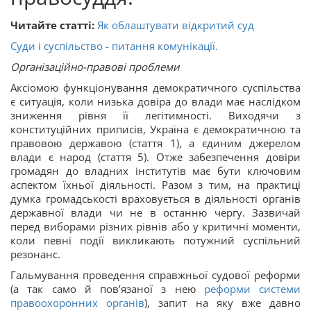
Читайте статті:
Як облаштувати відкритий суд
Суди і суспільство - питання комунікації.
Організаційно-правові проблеми
Аксіомою функціонування демократичного суспільства
є ситуація, коли низька довіра до влади має наслідком
зниження рівня її легітимності. Виходячи з
конституційних приписів, Україна є демократичною та
правовою державою (стаття 1), а єдиним джерелом
влади є народ (стаття 5). Отже забезпечення довіри
громадян до владних інститутів має бути ключовим
аспектом їхньої діяльності. Разом з тим, на практиці
думка громадськості враховується в діяльності органів
державної влади чи не в останню чергу. Зазвичай
перед виборами різних рівнів або у критичні моменти,
коли певні події викликають потужний суспільний
резонанс.
Гальмування проведення справжньої судової реформи
(а так само й пов’язаної з нею
реформи системи
правоохоронних органів
), запит на яку вже давно