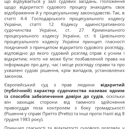
що відбувається у залі судових засідань. Положення
щодо відкритості судового процесу знаходять своє
відображення й у процесуальному законодавстві. Так, в
статті 4-4 Господарського процесуального кодексу
України, статті 12 Кодексу адміністративного
судочинства України, ст. 27 Кримінального
процесуального кодексу України, ст. 6 Цивільного
процесуального кодексу України принцип гласності
поєднаний з принципом відкритого судового розгляду,
відповідно до якого судовий розгляд справ є усним і
відкритим; ніхто не може бути позбавлений права на
інформацію про дату, час і місце розгляду справи та про
ухвалені судові рішення, крім випадків, установлених
законом.
Європейський суд з прав людини
відкритий
(публічний) характер судочинства називає одним
із способів забезпечення довіри до судів
, оскільки
він захищає сторони від таємного здійснення
правосуддя поза контролем з боку громадськості
(Рішення у справі Претто (Pretto) та інші проти Італії від 8
грудня 1983 року).
Принцип гласності та відкритості судового розгляду у