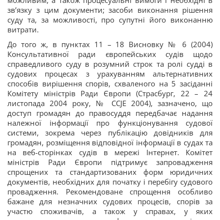
можливим, а також процесуальні вимоги і необхідні в
зв’язку з цим документи; засоби виконання рішення
суду та, за можливості, про супутні його виконанню
витрати.
До того ж, в пунктах 11 – 18 Висновку № 6 (2004)
Консультативної ради європейських судів щодо
справедливого суду в розумний строк та ролі судді в
судових процесах з урахуванням альтернативних
способів вирішення спорів, схваленого на 5 засіданні
Комітету міністрів Ради Європи (Страсбург, 22 – 24
листопада 2004 року, № CCJE 2004), зазначено, що
доступ громадян до правосуддя передбачає надання
належної інформації про функціонування судової
системи, зокрема через публікацію довідників для
громадян, розміщення відповідної інформації в судах та
на веб-сторінках судів в мережі Інтернет. Комітет
міністрів Ради Європи підтримує запровадження
спрощених та стандартизованих форм юридичних
документів, необхідних для початку і перебігу судового
провадження. Рекомендоване спрощення особливо
бажане для незначних судових процесів, спорів за
участю споживачів, а також у справах, у яких