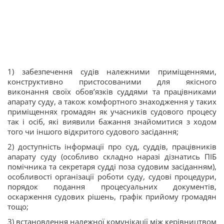
1) забезпечення судів належними приміщеннями,
конструктивно пристосованими для якісного
виконання своїх обов’язків суддями та працівниками
апарату суду, а також комфортного знаходження у таких
приміщеннях громадян як учасників судового процесу
так і осіб, які виявили бажання знайомитися з ходом
того чи іншого відкритого судового засідання;
2) доступність інформації про суд, суддів, працівників
апарату суду (особливо складно наразі дізнатись ПІБ
помічника та секретаря судді поза судовим засіданням),
особливості організації роботи суду, судові процедури,
порядок подання процесуальних документів,
оскарження судових рішень, графік прийому громадян
тощо;
3) встановлення належної комунікації між керівництвом