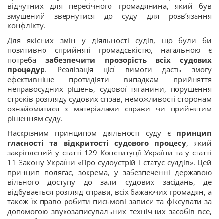
відчутних для пересічного громадянина, який був
змушений звернутися до суду для розв’язання
конфлікту.
Для якісних змін у діяльності судів, що були би
позитивно сприйняті громадськістю, нагальною є
потреба
забезпечити прозорість всіх судових
процедур
. Реалізація цієї вимоги дасть змогу
ефективніше протидіяти випадкам прийняття
неправосудних рішень, судової тяганини, порушення
строків розгляду судових справ, неможливості сторонам
ознайомитися з матеріалами справи чи прийнятим
рішенням суду.
Наскрізним принципом діяльності суду є
принцип
гласності та відкритості судового процесу
, який
закріплений у статті 129 Конституції України та у статті
11 Закону України «Про судоустрій і статус суддів». Цей
принцип полягає, зокрема, у забезпеченні державою
вільного доступу до зали судових засідань, де
відбувається розгляд справи, всіх бажаючих громадян, а
також їх право робити письмові записи та фіксувати за
допомогою звукозаписувальних технічних засобів все,