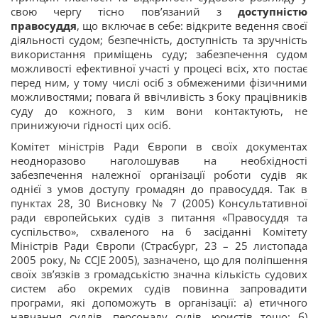
свою чергу тісно пов’язаний з
доступністю
правосуддя
, що включає в себе: відкрите ведення своєї
діяльності судом; безпечність, доступність та зручність
використання приміщень суду; забезпечення судом
можливості ефективної участі у процесі всіх, хто постає
перед ним, у тому числі осіб з обмеженими фізичними
можливостями; повага й ввічливість з боку працівників
суду до кожного, з ким вони контактують, не
принижуючи гідності цих осіб.
Комітет міністрів Ради Європи в своїх документах
неодноразово наголошував на необхідності
забезпечення належної організації роботи судів як
однієї з умов доступу громадян до правосуддя. Так в
пунктах 28, 30 Висновку № 7 (2005) Консультативної
ради європейських судів з питання «Правосуддя та
суспільство», схваленого на 6 засіданні Комітету
Міністрів Ради Європи (Страсбург, 23 – 25 листопада
2005 року, № CCJE 2005), зазначено, що для поліпшення
своїх зв’язків з громадськістю значна кількість судових
систем або окремих судів повинна запровадити
програми, які допоможуть в організації: а) етичного
навчання суддів, персоналу судів, юристів тощо; б)