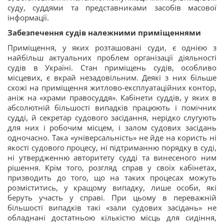
суду, суддями та представниками засобів масової
інформації.
Забезпечення судів належними приміщеннями
Приміщення, у яких розташовані суди, є однією з
найбільш актуальних проблем організації діяльності
судів в Україні. Стан приміщень судів, особливо
місцевих, є вкрай незадовільним. Деякі з них більше
схожі на приміщення житлово-експлуатаційних контор,
аніж на «храми правосуддя». Кабінети суддів, у яких в
абсолютній більшості випадків працюють і помічник
судді, й секретар судового засідання, нерідко слугують
для них і робочим місцем, і залом судових засідань
одночасно. Така «універсальність» не йде на користь ні
якості судового процесу, ні підтриманню порядку в суді,
ні утвердженню авторитету судді та винесеного ним
рішення. Крім того, розгляд справ у своїх кабінетах,
призводить до того, що на таких процесах можуть
розміститись, у кращому випадку, лише особи, які
беруть участь у справі. При цьому в переважній
більшості випадків такі «зали судових засідань» не
обладнані достатньою кількістю місць для сидіння,