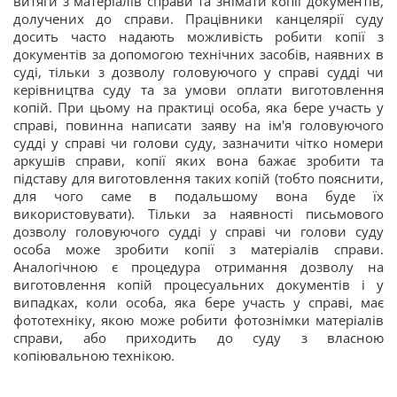
витяги з матеріалів справи та знімати копії документів,
долучених до справи. Працівники канцелярії суду
досить часто надають можливість робити копії з
документів за допомогою технічних засобів, наявних в
суді, тільки з дозволу головуючого у справі судді чи
керівництва суду та за умови оплати виготовлення
копій. При цьому на практиці особа, яка бере участь у
справі, повинна написати заяву на ім'я головуючого
судді у справі чи голови суду, зазначити чітко номери
аркушів справи, копії яких вона бажає зробити та
підставу для виготовлення таких копій (тобто пояснити,
для чого саме в подальшому вона буде їх
використовувати). Тільки за наявності письмового
дозволу головуючого судді у справі чи голови суду
особа може зробити копії з матеріалів справи.
Аналогічною є процедура отримання дозволу на
виготовлення копій процесуальних документів і у
випадках, коли особа, яка бере участь у справі, має
фототехніку, якою може робити фотознімки матеріалів
справи, або приходить до суду з власною
копіювальною технікою.