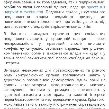
сформульований як громадянами, так і підприємцями,
особливо після Революції гідності, веде до
зростання
напруги в суспільстві
. Подальша ескалація суспільного
невдоволення згодом неодмінно призведе до
поширення неконтрольованих протестів, далеких від
цивілізованих стандартів вирішення конфліктів.
В багатьох випадках причина цих соціальних
невдоволень лежить у юридичній площині – через
неспроможність у правовий спосіб вирішити
конфліктну ситуацію, отримати справедливе рішення
компетентних органів виконавчої влади чи суду і у
такий спосіб захистити свої права, свободи чи законні
інтереси.
Випадки незаконних дій правоохоронних та різного
роду контролюючих органів трапляються навіть у
державах з розвиненою демократією, однак вони не
стають каталізатором неконтрольованих масових
заворушень, оскільки у громадян є впевненість у
здатності захистити свої права та законні інтереси
перед безстороннім та неупередженим судом. Крім того,
можливість такого захисту й отримання справедливого