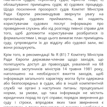
облаштуванні приміщень судів; в) судових процедур.
Щодо посилення прозорості судів Комітет Міністрів
Ради Європи рекомендував звернути увагу на
організацію судових приймалень, які надають
користувачам судових послуг інформацію про
проведення слухань або хід розгляду певної справи для
того, щоб допомогти користувачам розібратися із
формальностями і, якщо цього вимагає план приміщень
суду, супроводити їх до відділу або судової зали, які
вони розшукують.
Крім того, в рекомендації № R (81) 7 Комітету Міністрів
Ради Європи державам-членам щодо заходів, що
полегшують доступ до правосуддя, ухваленій на 68
засіданні заступників міністрів 14 травня 1981 року,
наголошено на необхідності вжиття заходів, щоб
інформація загального характеру могла бути одержана
або безпосередньо в судах, або в іншій компетентній
службі чи органі з наступних питань: процесуальні
норми, за умови, що така інформація не містить
юридичних порад по суті справи; порядок звернення до
суду і строки, впродовж яких таке звернення є