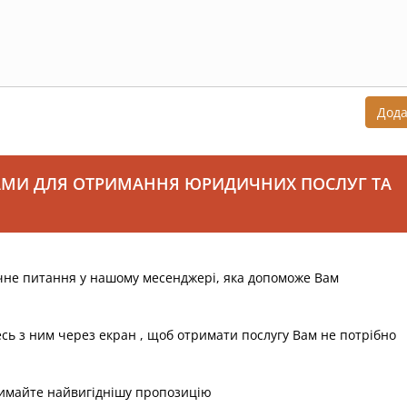
Дод
АМИ ДЛЯ ОТРИМАННЯ ЮРИДИЧНИХ ПОСЛУГ ТА
чне питання у нашому месенджері, яка допоможе Вам
есь з ним через екран , щоб отримати послугу Вам не потрібно
римайте найвигіднішу пропозицію