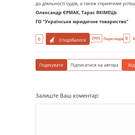
до діяльності судів, а також сприятиме успі
Олександр ЄРМАК, Тарас ЯКІМЕЦЬ
ГО "Українське юридичне товариство"
0
2993
0
Переглядів
К
Сподобалося
Подякувати
Підписатися на автора
Ві
Залиште Ваш коментар: