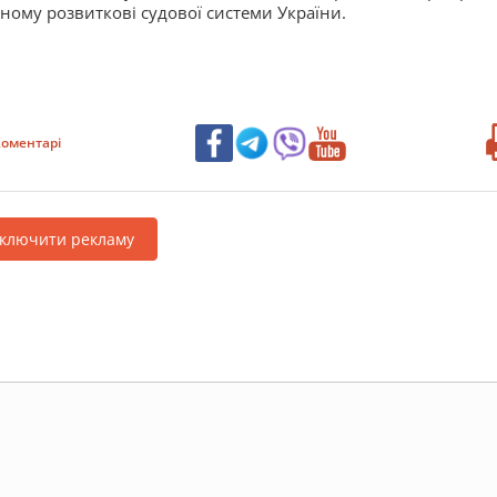
шному розвиткові судової системи України.
оментарі
дключити рекламу