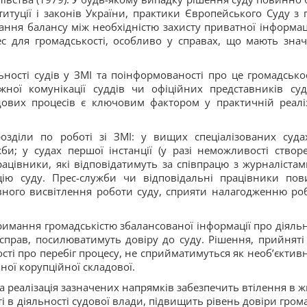
туції і законів України, практики Європейського Суду з 
ння балансу між необхідністю захисту приватної інформаці
ес для громадськості, особливо у справах, що мають зна
ності судів у ЗМІ та поінформованості про це громадськос
ної комунікації суддів чи офіційних представників суд
дових процесів є ключовим фактором у практичній реаліз
розділи по роботі зі ЗМІ: у вищих спеціалізованих суда
би; у судах першої інстанції (у разі неможливості створ
ацівники, які відповідатимуть за співпрацю з журналістам
ію суду. Прес-служби чи відповідальні працівники пов
вного висвітлення роботи суду, сприяти налагодженню ро
римання громадськістю збалансованої інформації про діяльн
 справ, посилюватимуть довіру до суду. Рішення, прийняті
ті про перебіг процесу, не сприйматимуться як необ’єктивн
ної корупційної складової.
 реалізація зазначених напрямків забезпечить втілення в ж
ті в діяльності судової влади, підвищить рівень довіри гром