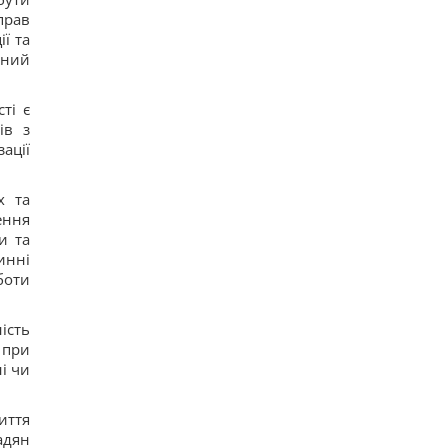
прав
ї та
чний
ті є
ів з
ації
х та
ення
и та
инні
боти
ість
 при
і чи
иття
адян