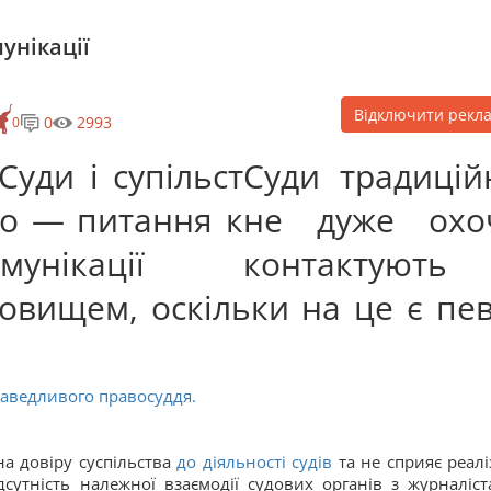
унікації
Відключити рекл
0
2993
0
Суди традицій
не дуже охо
контактують
овищем, оскільки на це є пев
раведливого правосуддя.
на довіру суспільства
до діяльності судів
та не сприяє реаліз
дсутність належної взаємодії судових органів з журналіст