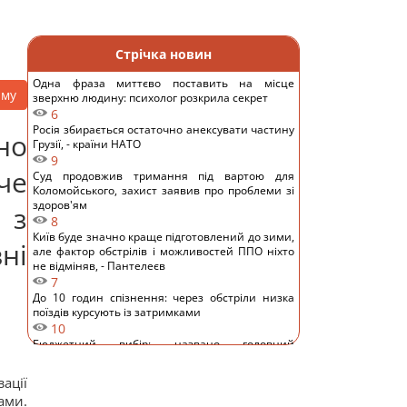
Стрічка новин
Одна фраза миттєво поставить на місце
аму
зверхню людину: психолог розкрила секрет
6
Росія збирається остаточно анексувати частину
но
Грузії, - країни НАТО
9
че
Суд продовжив тримання під вартою для
Коломойського, захист заявив про проблеми зі
здоров'ям
 з
8
Київ буде значно краще підготовлений до зими,
ні
але фактор обстрілів і можливостей ППО ніхто
не відміняв, - Пантелеєв
7
До 10 годин спізнення: через обстріли низка
поїздів курсують із затримками
10
Бюджетний вибір: названо головний
автомобільний бестселер у Європі
11
ації
Гороскоп на 8 серпня: Левам – відпочинок,
ами.
Козерогам – зустріч з рідними