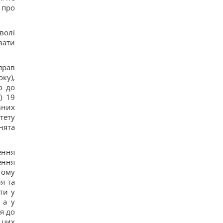
$22 мільярди надприбутку, – Bloomberg
 про
23
Путін може напасти на НАТО вже восени:
розвідка США опублікувала новий прогноз, – WSJ
волі
20
вати
Експерт вимкнув одне налаштування Android – і
смартфон перестав розряджатися вночі
19
прав
Удари Росії по кораблях у Чорному морі: у FP
ку),
розкрили наслідки
о до
20
) 19
У чому полягає користь волоських горіхів для
серця, мозку та зміцнення імунітету
вних
13
тету
нята
ення
ення
тому
я та
ти у
 а у
я до
 цих