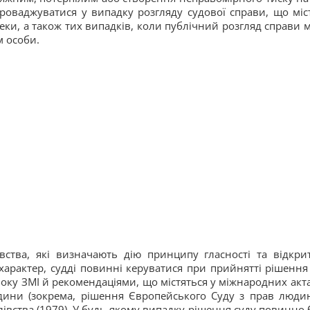
проваджуватися у випадку розгляду судової справи, що міс
пеки, а також тих випадків, коли публічний розгляд справи 
м особи.
ства, які визначають дію принципу гласності та відкрит
характер, судді повинні керуватися при прийнятті рішення
оку ЗМІ й рекомендаціями, що містяться у міжнародних акта
дини (зокрема, рішення Європейського Суду з прав люди
івства (1979). У будь-якому випадку рішення суду повинно 