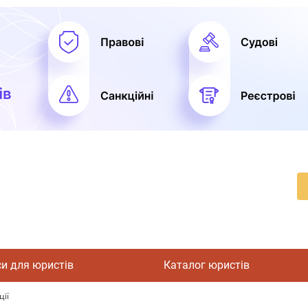
си для юристів
Каталог юристів
ції