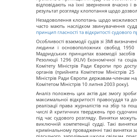
відповідають на їхні звернення вчасно і 
результат розгляду клопотання щодо дозвол
Незадоволення клопотань щодо можливості 
часто мають наслідком звинувачення судд
принцип гласності та відкритості судового п
Особливості взаємодії судів зі ЗМІ визначен
людини і основоположних свобод 1950 р
Мадридських принципах взаємодії засобів м
Резолюції 1296 (XLIV) Економічної та соц
Комітету Міністрів Ради Європи про дост
органів (прийнята Комітетом Міністрів 25
Міністрів Ради Європи державам-членам на
Комітетом Міністрів 10 липня 2003 року).
Аналіз положень цих актів дає змогу зроб
максимальної відкритості правосуддя та дос
реалізації права журналістів на збір та п
числі й критичних тверджень про судочинст
під час судового розгляду. Винятки можуть 
виключній компетенції судді. Такі винятки
кримінальному провадженні такі винятки з
підсудного, заподіяння шкоди свідкам, при