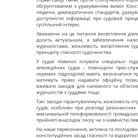
обґрунтованим з урахуванням вимог Консти
людини, демократичних стандартів, урахува
доступністю інформації про судовий проц
суспільний інтерес.
Зважаючи на це питання висвітлення діяль
досить актуальним, а забезпечення належ
журналістами, можливість висвітлення су
принципу гласності судочинства.
У судах повинні існувати спеціальні під
апеляційних судах – повноцінні прес-служ
окремих підрозділів) мають визначатися пр
матимуть право надавати офіційну позиц
вживати заходів для належного та об’єкти
журналістів з суддями тощо.
Такі заходи гарантуватимуть можливість от
судів, особливо при розгляді резонансних
максимальній поінформованості громадськос
прийняті внаслідок тиску чи з наявністю пев
На наше переконання, активна та послідовна
конституційних засад гласності та відкритос