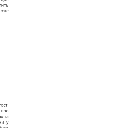
тить
може
ості
 про
х та
ни у
бути