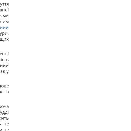
уття
10
аної
У кримінальній справі ринку "Столичний"
матеріалами стали дописи про підтримку ЗСУ, -
рями
ЗМІ
 ним
11
ьний
Навроцький заявив про підтримку української
ури,
армії, але згадав про "прапори Бандери"
ищих
11
Українці висловили думку, коли закінчиться
війна, - результати опитування
евні
14
ість
Росія почала використовувати збільшену
версію "Гербери", - Флеш
аний
12
ає у
Смачна сирна запіканка з рисом: старовинний
рецепт по-українськи
14
дове
Дантес показався з новою коханою (фото)
с із
15
Ryanair додав ще більше рейсів до Марокко:
одразу три з них – із Польщі
хоча
13
удді
Порожні грядки в серпні - велика помилка: що з
жить
ними робити після збору врожаю
ь не
12
Кім Чен Ин з початку війни в Україні отримав
м не