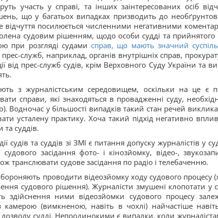
уть участь у справі, та інших заінтересованих осіб відч
шень, що у багатьох випадках призводить до необґрунтов
аке відчуття посилюється численними негативними комента
оволена судовим рішенням, щодо особи судді та прийнятого
ною при розгляді судами
справ, що мають значний суспіл
д прес-служб, наприклад, органів внутрішніх справ, прокурат
ї від прес-служб судів, крім Верховного Суду України та в
ять.
ють з журналістським середовищем, оскільки на це є п
ати справи, які знаходяться в провадженні суду, необхідн
о). Водночас у більшості випадків такий стан речей виклик
ати усталену практику. Хоча такий підхід негативно вплив
 та суддів.
 судів та суддів зі ЗМІ є питання допуску журналістів у су
судового засідання фото- і кінозйомку, відео-, звукозапи
кож транслювати судове засідання по радіо і телебаченню.
забороняють проводити відеозйомку ходу судового процесу (
ення судового рішення). Журналісти змушені клопотати у с
ть здійснення ними відеозйомки судового процесу зале
 камерою (вимкненою, навіть в чохлі) найчастіше навіт
 дозволу судді. Непоодинокими є випадки, коли журналіста