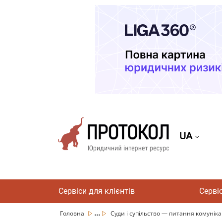
UA
Сервіси для клієнтів
Серві
...
Головна
Суди і супільство — питання комуніка