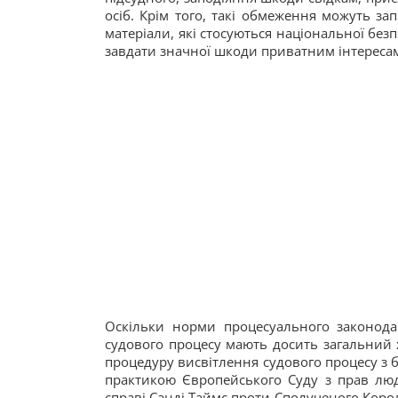
осіб. Крім того, такі обмеження можуть за
матеріали, які стосуються національної без
завдати значної шкоди приватним інтереса
Оскільки норми процесуального законодав
судового процесу мають досить загальний 
процедуру висвітлення судового процесу з б
практикою Європейського Суду з прав лю
справі Санді Таймс проти Сполученого Корол