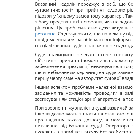
Вказаний недолік породжує в осіб, що бер
«утаємниченості» при прийняті судових рі
підозри у їхньому замовному характері. Т
з боку представників сторони, яка не зад
рішення. Ця проблема стає дуже актуаль
резонанс
. Слід зауважити, що на відміну ві
повідомлення для засобів масової інформаці
спеціалізованих судів, практично не надход
Суди традиційно не дуже охоче контакту
об’єктивні причини (неможливість коментув
забезпечення презумпції невинуватості тощ
ще й небажанням керівництва судів змінюв
першу чергу саме на авторитет судової влади
Іншим аспектом проблеми належної взаємодії
засідання та можливість проводити в залі 
застосуванням стаціонарної апаратури, а та
При зверненні журналістів судді зазвичай 
інколи дозволяють знімати на етапі оголош
про надання такого дозволу, а можливіс
виключно від бажання судді. Оператора з
пускають в приміщення суду без особистого