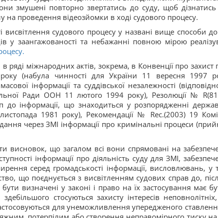
вони змушені повторно звертатись до суду, щоб дізнатись
у на проведення відеозйомки в ході судового процесу.
висвітлення судового процесу у названі вище способи до
ів у заангажованості та небажанні повною мірою реалізу
роцесу.
і в ряді міжнародних актів, зокрема, в Конвенції про захист 
оку (набула чинності для України 11 вересня 1997 ро
асової інформації та суддівської незалежності (відповідн
іальної Ради ООН 11 лютого 1994 року), Резолюції № R(81
уп до інформації, що знаходиться у розпорядженні держа
 листопада 1981 року), Рекомендації № Rес.(2003) 19 Комі
дання через ЗМІ інформації про кримінальні процеси (прий
ити висновок, що загалом всі вони спрямовані на забезпеч
тупності інформації про діяльність суду для ЗМІ, забезпеч
оширення серед громадськості інформації, висловлювань, у 
во, що поєднується з висвітленням судових справ до, післ
бути визначені у законі і право на їх застосування має бу
 здебільшого стосуються захисту інтересів неповнолітніх,
астосовуються для унеможливлення упередженого ставленн
сяжним, потерпілим або створення неправомірного тиску на