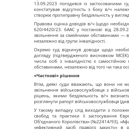
13.09.2023 погодився із застосованими су
констатував відсутність з боку в/ч нале
створює протиправну бездіяльність у вигляд
Правова оцінка доводів в/ч (щодо необхідно
620/4420/23. 6ААС у постанові від 28.09.
звільнення за сімейними обставинами — в ра
незалежно від групи інвалідності.
Окремо суд відкинув доводи щодо необхід
догляду (підтвердженого висновком МСЕК).
числа осіб з інвалідністю є самостійною
обставинами, незалежно від того чи така ос
«Часткові» рішення
Втім, деякі суди вважають, що вони не м
звільнення військовослужбовця з військо
рішень, якими бездіяльність в/ч визнаєт
розглянути рапорт військовослужбовця (див.
У такому випадку слід виходити з положе
свобод та практики її застосування Єв
Об’єднаного Королівства» (№22414/93), «А
«ефективний засіб правого захисту» в 