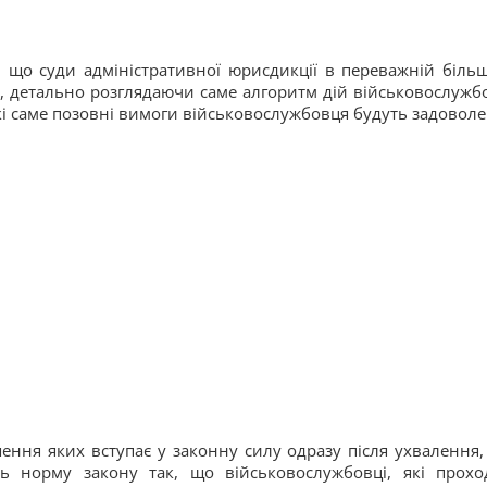
, що суди адміністративної юрисдикції в переважній більш
в, детально розглядаючи саме алгоритм дій військовослужб
які саме позовні вимоги військовослужбовця будуть задоволе
ення яких вступає у законну силу одразу після ухвалення,
ь норму закону так, що військовослужбовці, які прохо