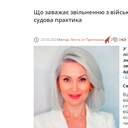
Що заважає звільненню з військ
судова практика
0
25.03.2024
Автор:
Лента от Протокола
2
У 
пі
зн
з
вд
і 
С
В
ві
сл
ві
ос
ча