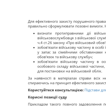
Для ефективного захисту порушеного права
правильно сформулювати позовні вимоги. Н
визнати протиправними дії війсь
військовослужбовця з військової служб
ч.4 ст.26 закону «Про військовий обов’
зобов’язати військову частину в особі
у запас за сімейними обставинами на
обов’язок та військову службу»;
зобов’язати військову частину в о
особового складу військової частини,
для постановки на військовий облік.
За наявності в матеріалах справи всіх н
спираючись на принцип ефективного захист
Користуйтеся консультацією:
Підстави дл
Корисні позиції суду
Прикладом такого повного задоволення п