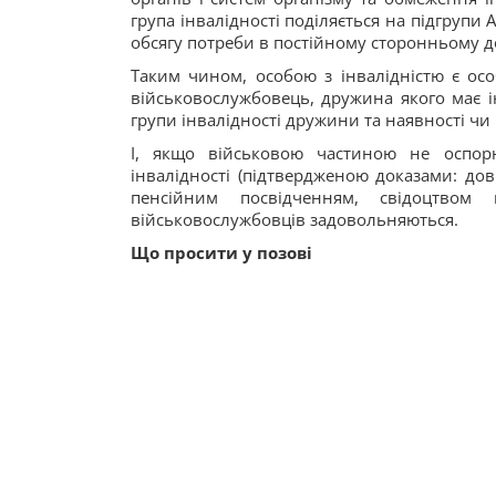
група інвалідності поділяється на підгрупи А
обсягу потреби в постійному сторонньому до
Таким чином, особою з інвалідністю є особа
військовослужбовець, дружина якого має і
групи інвалідності дружини та наявності чи 
І, якщо військовою частиною не оспорю
інвалідності (підтвердженою доказами: до
пенсійним посвідченням, свідоцтвом
військовослужбовців задовольняються.
Що просити у позові