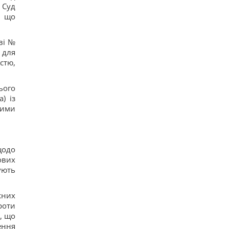
 Суд
, що
ві №
 для
стю,
ього
) із
ними
щодо
ових
ують
жних
роти
, що
ення