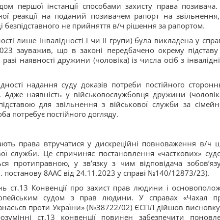
дом першої інстанції способами захисту права позивача.
жної реакції на поданий позивачем рапорт на звільнення
і безпідставного не прийняття в/ч рішення за рапортом.
сті лише інвалідності I чи II групи) була викладена у спра
2023 зауважив, що в законі передбачено окрему підставу
зі наявності дружини (чоловіка) із числа осіб з інвалідні
ності надання суду доказів потреби постійного сторонн
 Адже наявність у військовослужбовця дружини (чоловіка
 підставою для звільнення з військової служби за сімей
оба потребує постійного догляду.
ають права втручатися у дискреційні повноваження в/ч 
вої служби. Це спричиняє постановлення «часткових» суд
ься протиправною, у зв’язку з чим відповідача зобов’яз
 постанову 8ААС від 24.11.2023 у справі №140/12873/23).
нь ст.13 Конвенції про захист прав людини і основополо
ропейським судом з прав людини. У справах «Чахал п
фанасьєв проти України» (№38722/02) ЄСПЛ дійшов висновку
розумінні ст.13 конвенції повинен забезпечити поновл