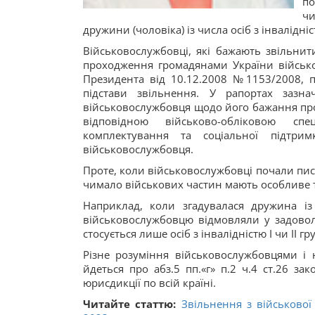
по
чи
дружини (чоловіка) із числа осіб з інвалідніст
Військовослужбовці, які бажають звільнит
проходження громадянами України військо
Президента від 10.12.2008 №1153/2008, п
підстави звільнення. У рапортах зазна
військовослужбовця щодо його бажання про
відповідною військово-обліковою спе
комплектування та соціальної підтри
військовослужбовця.
Проте, коли військовослужбовці почали пис
чимало військових частин мають особливе 
Наприклад, коли згадувалася дружина із 
військовослужбовцю відмовляли у задовол
стосується лише осіб з інвалідністю I чи II гр
Різне розуміння військовослужбовцями і 
йдеться про абз.5 пп.«г» п.2 ч.4 ст.26 за
юрисдикції по всій країні.
Читайте статтю:
Звільнення з військово