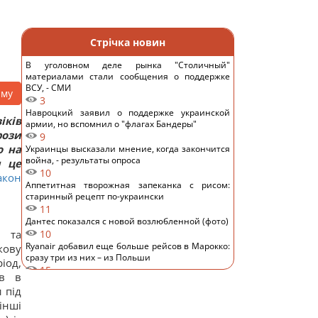
Стрічка новин
В уголовном деле рынка "Столичный"
материалами стали сообщения о поддержке
ВСУ, - СМИ
аму
3
Навроцкий заявил о поддержке украинской
іків
армии, но вспомнил о "флагах Бандеры"
рози
9
о на
Украинцы высказали мнение, когда закончится
война, - результаты опроса
м це
10
акон
Аппетитная творожная запеканка с рисом:
старинный рецепт по-украински
11
Дантес показался с новой возлюбленной (фото)
к та
10
Ryanair добавил еще больше рейсов в Марокко:
кову
сразу три из них – из Польши
іод,
15
ів в
Пустые грядки в августе - большая ошибка: что
 під
с ними сделать после сбора урожая
інші
14