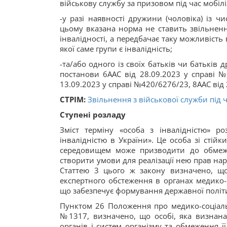
військову службу за призовом під час мобілі
-у разі наявності дружини (чоловіка) із чи
цьому вказана норма не ставить звільнення
інвалідності, а передбачає таку можливість 
якої саме групи є інвалідність;
-та/або одного із своїх батьків чи батьків д
постанови 6ААС від 28.09.2023 у справі №
13.09.2023 у справі №420/6276/23, 8ААС від
СТРІМ:
Звільнення з військової служби під ч
Ступені розладу
Зміст терміну «особа з інвалідністю» р
інвалідністю в України». Це особа зі стій
середовищем може призводити до обмежен
створити умови для реалізації нею прав нар
Статтею 3 цього ж закону визначено, що
експертного обстеження в органах медико-
що забезпечує формування державної політи
Пунктом 26 Положення про медико-соціаль
№1317, визначено, що особі, яка визнана 
органів і систем організму та обмеження її ж