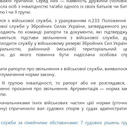
важні причини. Серед них — наявність дружини (чоловіка
сла осіб з інвалідністю та/або одного із своїх батьків чи ба
ю І чи II групи.
ися з військової служби, з урахуванням п.233 Положення
вої служби у Збройних Силах України, затвердженого ук
одають по команді рапорти та документи, які підтвердж
чаються: підстави звільнення з військової служби, д
ходити службу у військовому резерві Збройних Сил Україн
ціальністю, районний (міський) територіальний ц
мки, до якого повинна бути надіслана особова сп
ати рапорти про звільнення з військової служби, виявилося
тлумачення норми закону.
ІІІ групою інвалідності, то рапорт або не розглядався,
енні прохання про звільнення. Аргументація — норма за
упи.
начальниками їхніх військових частин цієї норми (уточн
кону) спричинило вал судових спорів у судах адміністрати
ї служби за сімейними обставинами: 7 судових рішень гр