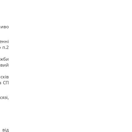
ливо
енні
 п.2
ужби
овий
сків
а СП
язі,
 від