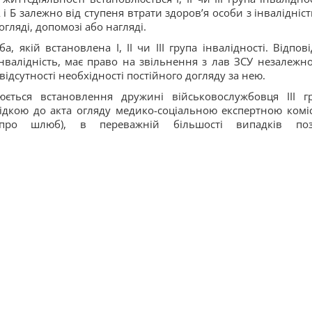
 і Б залежно від ступеня втрати здоров’я особи з інвалідніс
гляді, допомозі або нагляді.
, якій встановлена I, II чи III група інвалідності. Відпові
нвалідність, має право на звільнення з лав ЗСУ незалежно
відсутності необхідності постійного догляду за нею.
ється встановлення дружині військовослужбовця ІІІ г
відкою до акта огляду медико-соціальною експертною коміс
 про шлюб), в переважній більшості випадків по