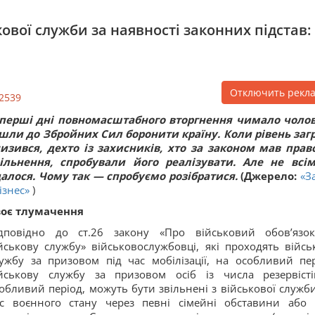
ової служби за наявності законних підстав:
Отключить рекл
2539
перші дні повномасштабного вторгнення чимало чолов
шли до Збройних Сил боронити країну. Коли рівень заг
изився, дехто із захисників, хто за законом мав прав
вільнення, спробували його реалізувати. Але не всі
алося. Чому так — спробуємо розібратися.
(Джерело:
«З
Бізнес»
)
воє тлумачення
ідповідно до ст.26 закону «Про військовий обов’язо
йськову службу» військовослужбовці, які проходять війсь
ужбу за призовом під час мобілізації, на особливий пер
йськову службу за призовом осіб із числа резервіст
обливий період, можуть бути звільнені з військової служби
с воєнного стану через певні сімейні обставини або 