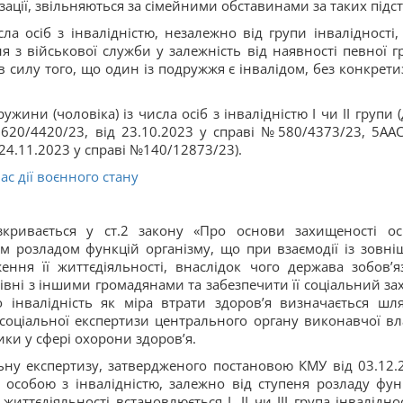
зації, звільняються за сімейними обставинами за таких підст
сла осіб з інвалідністю, незалежно від групи інвалідності,
 з військової служби у залежність від наявності певної г
в силу того, що один із подружжя є інвалідом, без конкретиз
ружини (чоловіка) із числа осіб з інвалідністю I чи II групи 
620/4420/23, від 23.10.2023 у справі №580/4373/23, 5ААС
 24.11.2023 у справі №140/12873/23).
ас дії воєнного стану
озкривається у ст.2 закону «Про основи захищеності ос
ким розладом функцій організму, що при взаємодії із зовні
ня її життєдіяльності, внаслідок чого держава зобов’я
івні з іншими громадянами та забезпечити її соціальний зах
 інвалідність як міра втрати здоров’я визначається шл
соціальної експертизи центрального органу виконавчої вл
ки у сфері охорони здоров’я.
ну експертизу, затвердженого постановою КМУ від 03.12.
особою з інвалідністю, залежно від ступеня розладу фун
иттєдіяльності встановлюється I, II чи III група інваліднос