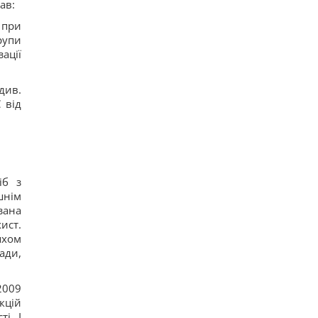
ав:
 при
рупи
ації
(див.
 від
іб з
шнім
зана
ист.
яхом
ади,
2009
кцій
ті. I