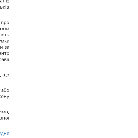
) із
Ким Чен Ын с начала войны в Украине получил
$22 миллиарда сверхприбыли, - Bloomberg
тьків
12
Путин может напасть на НАТО уже осенью:
разведка США опубликовала новый прогноз, -
 про
WSJ
азом
20
ують
Эксперт отключил одну настройку Android – и
умка
смартфон перестал разряжаться ночью
и за
17
Удары России по кораблям в Черном море: в FP
ентр
раскрыли последствия
рава
16
В чем польза грецких орехов для сердца, мозга
и укрепления иммунитета
, що
16
В Генштабе ВСУ сообщили, на какую сумму
страны НАТО выделят Украине военную
 або
помощь
кону
17
США ввели новые санкции против Кубы за
сотрудничество с Китаем и РФ, – Bloomberg
имо,
18
вної
Одна настройка, которую стоит изменить всем
владельцам новых телевизоров
18
удня
Ученые нашли отпечатки пальцев на керамике