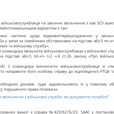
 військовослужбовця на законне звільнення з лав ЗСУ важ
айоптимальнішим варіантом є такі:
кової частини щодо відмови/перешкоджанню у звільн
и у запас за сімейними обставинами на підставі абз.5 пп.«г»
язок та військову службу»;
 її командира звільнити військовослужбовця з військової сл
 підставі абз.5 пп.«г» п.2 ч.4 ст.26 закону «Про військ
собі її командира виключити військовослужбовця зі спи
 та направити його особову справу до відповідного РТЦК т
еобхідних доказів, суди задовольняють їх у повному обс
у порушеного права позивача.
я звільнення з військової служби: які документи потрібні?
озовних вимог є справа №420/6276/23. 5ААС у постанові