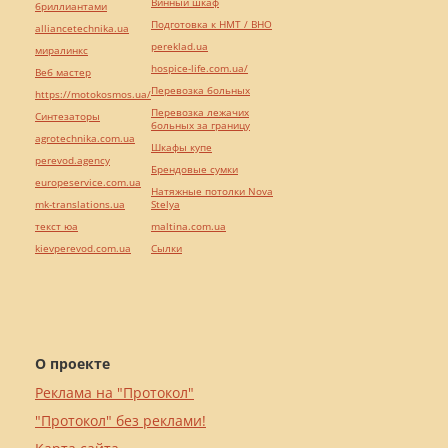
Винный шкаф
бриллиантами
Подготовка к НМТ / ВНО
alliancetechnika.ua
pereklad.ua
миралинкс
hospice-life.com.ua/
Веб мастер
Перевозка больных
https://motokosmos.ua/
Перевозка лежачих
Синтезаторы
больных за границу
agrotechnika.com.ua
Шкафы купе
perevod.agency
Брендовые сумки
europeservice.com.ua
Натяжные потолки Nova
mk-translations.ua
Stelya
текст юа
maltina.com.ua
kievperevod.com.ua
Cылки
О проекте
Реклама на "Протокол"
"Протокол" без реклами!