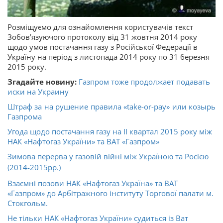
Розміщуємо для ознайомлення користувачів текст
Зобов’язуючого протоколу від 31 жовтня 2014 року
щодо умов постачання газу з Російської Федерації в
Україну на період з листопада 2014 року по 31 березня
2015 року.
Згадайте новину:
Газпром тоже продолжает подавать
иски на Украину
Штраф за на рушение правила «take-or-pay» или козырь
Газпрома
Угода щодо постачання газу на ІІ квартал 2015 року між
НАК «Нафтогаз України» та ВАТ «Газпром»
Зимова перерва у газовій війні між Україною та Росією
(2014-2015рр.)
Взаємні позови НАК «Нафтогаз Україна» та ВАТ
«Газпром» до Арбітражного інституту Торгової палати м.
Стокгольм.
Не тільки НАК «Нафтогаз України» судиться із Ват