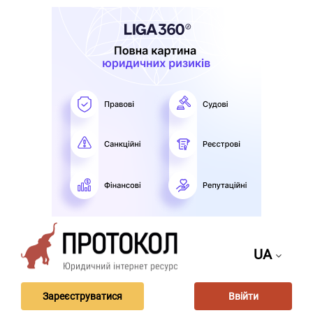
UA
Зареєструватися
Ввійти