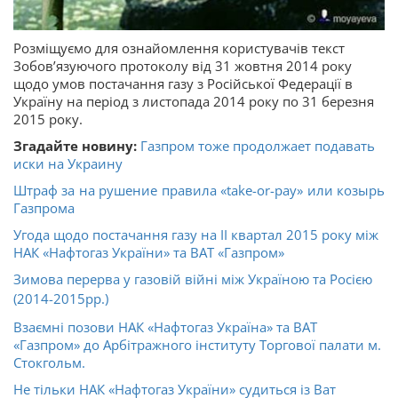
Розміщуємо для ознайомлення користувачів текст
Зобов’язуючого протоколу від 31 жовтня 2014 року
щодо умов постачання газу з Російської Федерації в
Україну на період з листопада 2014 року по 31 березня
2015 року.
Згадайте новину:
Газпром тоже продолжает подавать
иски на Украину
Штраф за на рушение правила «take-or-pay» или козырь
Газпрома
Угода щодо постачання газу на ІІ квартал 2015 року між
НАК «Нафтогаз України» та ВАТ «Газпром»
Зимова перерва у газовій війні між Україною та Росією
(2014-2015рр.)
Взаємні позови НАК «Нафтогаз Україна» та ВАТ
«Газпром» до Арбітражного інституту Торгової палати м.
Стокгольм.
Не тільки НАК «Нафтогаз України» судиться із Ват