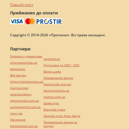
Повний текст
Приймаємо до оплати
Copyright © 2014-2026 «Протокол». Всі права захищені.
Партнери
Сережки з діамантами
pereklad.ua
alliancetechnika.ua
Підготовка до НМТ / ЗНО
миралинкс
Винна шафа
Веб мастер
Перевезення хворих
https://motokosmos.ua/
hospice-life.com.ua/
Синтезатори
mk-translations.ua
perevod.agency
maltina.com.ua
agrotechnika.com.ua
Шафи купе
europeservice.com.ua
Брендові сумки
текст юа
Натяжні стелі Nova Stelya
Посилання
Перевезення хворих за
kievperevod.com.ua
кордон