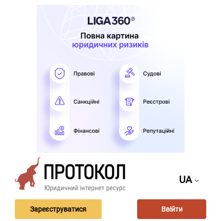
UA
Зареєструватися
Ввійти