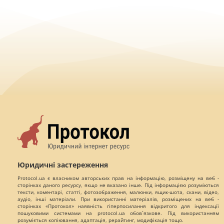
Юридичні застереження
Protocol.ua є власником авторських прав на інформацію, розміщену на веб -
сторінках даного ресурсу, якщо не вказано інше. Під інформацією розуміються
тексти, коментарі, статті, фотозображення, малюнки, ящик-шота, скани, відео,
аудіо, інші матеріали. При використанні матеріалів, розміщених на веб -
сторінках «Протокол» наявність гіперпосилання відкритого для індексації
пошуковими системами на protocol.ua обов`язкове. Під використанням
розуміється копіювання, адаптація, рерайтинг, модифікація тощо.