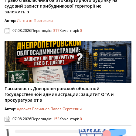
Право співвласника багатоквартирного будинку на
судовий захист прибудинкової території не
залежить в
Автор:
Лента от Протокола
07.08.2026
Переглядів:
317
Коментарі:
0
Пассивность Днепропетровской областной
государственной администрации: защитит ОГА и
прокуратура от з
Автор:
адвокат Васильев Павел Сергеевич
07.08.2026
Переглядів:
153
Коментарі:
0