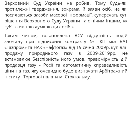
Верховний Суд України не робив. Тому будь-які
протилежні твердження, зокрема, й заяви осіб, на які
посилаються засоби масової інформації, суперечать суті
рішення Верховного Суду України та є нічим іншим, як
суб’єктивною думкою цих осіб.»
Таким чином, встановлена ВСУ відсутність подій
злочину при підписанні контракту № КП між ВАТ
«Газпром» та НАК «Нафтогаз» від 19 січня 2009р. купівлі-
продажу природнього газу в 2009-2019рр. не
встановлює безспірність його умов, правомірність дій
продавця газу - Росії та автоматичну справедливість
ціни на газ, яку очевидно буде визначати Арбітражний
інститут Торгової палати м. Стокгольму.