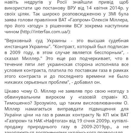
навіть недругів у Росії знайшли привід щоб
використати цю постанову ВРУ від 14 квітня 2014р. у
своїх цілях. Так широко розповсюдженою у ЗМІ була
заява голови правління ВАТ «Газпром» Олексія Міллера,
про його «згоду» з рішенням ВСУ зокрема наступним
чином (http://interfax.com.ua/):
"Верховный суд Украины - это высшая судебная
инстанция Украины". "Контракт, который был подписан
в 2009 году, в этом случае является бесспорным", -
сказал Миллер." Это еще раз подчеркивает, что в
течение пяти лет украинская сторона исполняла все
условия контракта, платила по поставкам газа в рамках
этого контракта и до последнего времени не было
никаких серьезных проблем", - добавил он.
Цікаво чому О. Міллер не заявляв про свою незгоду з
обвинувальним вироком у «газовій справі» Ю.
Тимошенко? Зрозуміло, що таким висловлюванням О.
Міллер намагається виправдати підвищення для
України ціни на газ в рамках контракту № КП між ВАТ
«Газпром» та НАК «Нафтогаз» від 19 січня 2009р. купівлі-
продажу природнього газу в 2009-2019рр., а не
захоплюється досягненнями українського правосуддя.