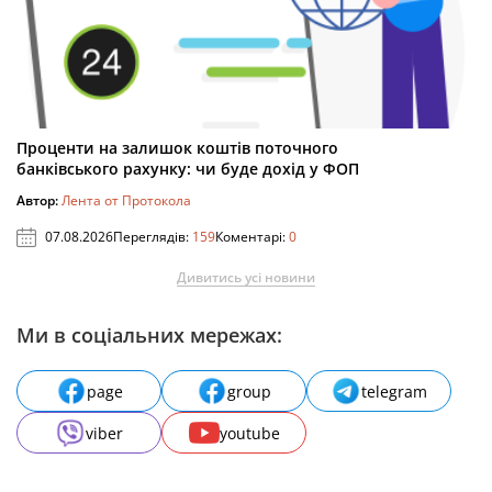
Проценти на залишок коштів поточного
банківського рахунку: чи буде дохід у ФОП
Автор:
Лента от Протокола
07.08.2026
Переглядів:
159
Коментарі:
0
Дивитись усі новини
Ми в соціальних мережах:
page
group
telegram
viber
youtube