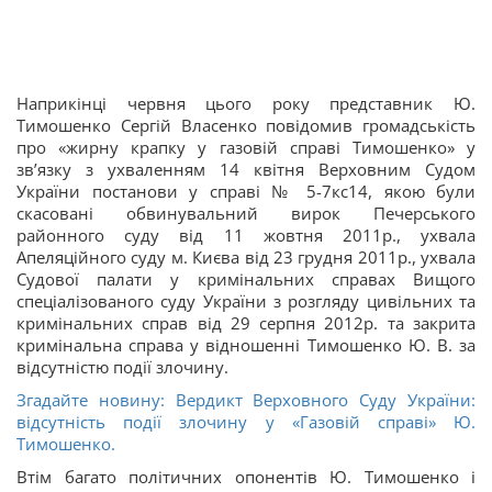
Наприкінці червня цього року представник Ю.
Тимошенко Сергій Власенко повідомив громадськість
про «жирну крапку у газовій справі Тимошенко» у
зв’язку з ухваленням 14 квітня Верховним Судом
України постанови у справі № 5-7кс14, якою були
скасовані обвинувальний вирок Печерського
районного суду від 11 жовтня 2011р., ухвала
Апеляційного суду м. Києва від 23 грудня 2011р., ухвала
Судової палати у кримінальних справах Вищого
спеціалізованого суду України з розгляду цивільних та
кримінальних справ від 29 серпня 2012р. та закрита
кримінальна справа у відношенні Тимошенко Ю. В. за
відсутністю події злочину.
Згадайте новину: Вердикт Верховного Суду України:
відсутність події злочину у «Газовій справі» Ю.
Тимошенко.
Втім багато політичних опонентів Ю. Тимошенко і