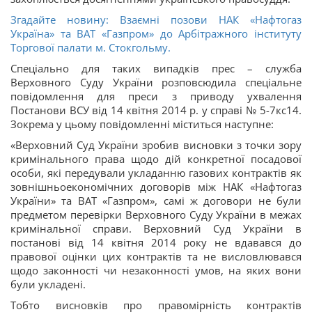
Згадайте новину: Взаємні позови НАК «Нафтогаз
Україна» та ВАТ «Газпром» до Арбітражного інституту
Торгової палати м. Стокгольму.
Спеціально для таких випадків прес – служба
Верховного Суду України розповсюдила спеціальне
повідомлення для преси з приводу ухвалення
Постанови ВСУ від 14 квітня 2014 р. у справі № 5-7кс14.
Зокрема у цьому повідомленні міститься наступне:
«Верховний Суд України зробив висновки з точки зору
кримінального права щодо дій конкретної посадової
особи, які передували укладанню газових контрактів як
зовнішньоекономічних договорів між НАК «Нафтогаз
України» та ВАТ «Газпром», самі ж договори не були
предметом перевірки Верховного Суду України в межах
кримінальної справи. Верховний Суд України в
постанові від 14 квітня 2014 року не вдавався до
правової оцінки цих контрактів та не висловлювався
щодо законності чи незаконності умов, на яких вони
були укладені.
Тобто висновків про правомірність контрактів