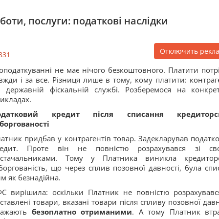
боти, послуги: податкові наслідки
Отключить рекл
831
оподаткуванні не має нічого безкоштовного. Платити потр
вжди і за все. Різниця лише в тому, кому платити: контраг
 державній фіскальній службі. Розберемося на конкре
икладах.
одатковий кредит після списання кредиторсь
боргованості
атник придбав у контрагентів товар. Задекларував податк
редит. Проте він не повністю розрахувався зі св
остачальниками. Тому у Платника виникла кредитор
боргованість, що через сплив позовної давності, була спи
м як безнадійна.
С вирішила: оскільки Платник не повністю розрахувавс
ставлені товари, вказані товари після спливу позовної давн
важають
безоплатно отриманими
. А тому Платник втр