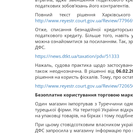
податкових зобов’язань його контрагентів.
Повний текст рішення Харківського
http://www.reyestr.court.gov.ua/Review/7796
Отже, списання безнадійної кредиторсь
податкового кредиту. Більше того, навіть 
можна ознайомитися за посиланням. Так, з
ДФС.
https://news.dtkt.ua/taxation/pdv/51333
Нажаль, судова практика щодо застосуванн
також неоднозначна. В рішенні від
06.02.2
рішення на користь фіскалів. Тому, про ост
http://www.reyestr.court.gov.ua/Review/7206
Безоплатне користування торговою марк
Один магазин імпортував з Туреччини одяг 
турецької фірми. На території України відк
на упаковці товарів, на бірках і тому подібне
При цьому стовідсотковим власником українс
ДФС запросила у магазину інформацію про п