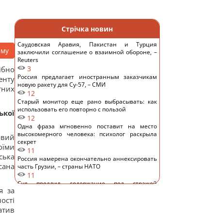
Стрічка новин
Саудовская Аравия, Пакистан и Турция
аму
заключили соглашение о взаимной обороне, –
Reuters
3
ібно
Россия предлагает иностранным заказчикам
енту
новую ракету для Су-57, – СМИ
тних
12
Старый монитор еще рано выбрасывать: как
использовать его повторно с пользой
кої
12
Одна фраза мгновенно поставит на место
высокомерного человека: психолог раскрыла
овий
секрет
оїми
11
ська
Россия намерена окончательно аннексировать
сана
часть Грузии, – страны НАТО
11
Суд продлил содержание под стражей
я за
Коломойского, защита заявила о проблемах со
здоровьем
ості
11
атив
Киев будет значительно лучше подготовлен к