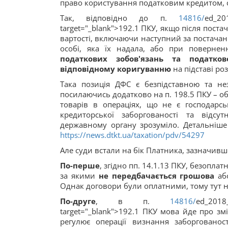
право користування податковим кредитом, с
Так, відповідно до п.
14816/
ed_20
target="_blank">192.1 ПКУ, якщо після пост
вартості, включаючи наступний за постача
особі, яка їх надала, або при поверне
податкових зобов'язань та податков
відповідному коригуванню
на підставі ро
Така позиція ДФС є безпідставною та не
посилаючись додатково на п. 198.5 ПКУ – об
товарів в операціях, що не є господарс
кредиторської заборгованості та відсу
державному органу зрозуміло. Детальніше
https://news.dtkt.ua/taxation/pdv/54297
Але суди встали на бік Платника, зазначивш
По-перше
, згідно пп. 14.1.13 ПКУ, безопл
за якими
не передбачається грошова
аб
Однак договори були оплатними, тому тут н
По-друге
, в п.
14816/
ed_2018
target="_blank">192.1 ПКУ мова йде про зм
регулює операції визнання заборгованос