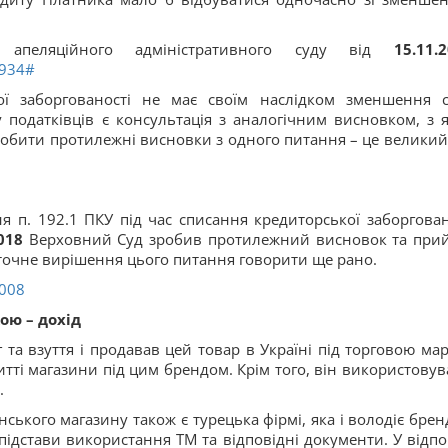
 апеляційного адміністративного суду від
15.11.
6934#
кої заборгованості не має своїм наслідком зменшення 
у податківців є консультація з аналогічним висновком, з 
робити протилежні висновки з одного питання – це великий
я п. 192.1 ПКУ під час списання кредиторської заборгован
018
Верховний Суд зробив протилежний висновок та при
аточне вирішення цього питання говорити ще рано.
5008
ою – дохід
та взуття і продавав цей товар в Україні під торговою ма
ритті магазини під цим брендом. Крім того, він використовув
.
ького магазину також є турецька фірмі, яка і володіє брен
ідстави використання ТМ та відповідні документи. У відпо