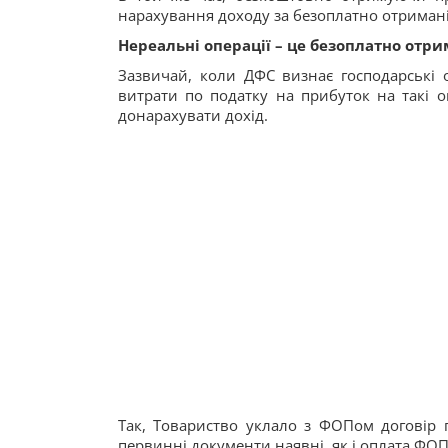
нарахування доходу за безоплатно отримані
Нереальні операції – це безоплатно отри
Зазвичай, коли ДФС визнає господарські о
витрати по податку на прибуток на такі 
донарахувати дохід.
Так, Товариство уклало з ФОПом договір 
первинні документи наявні, як і оплата ФОПу