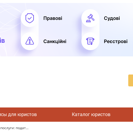
исы для юристов
Каталог юристов
ослуги: подат...