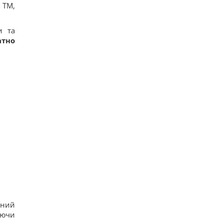
 ТМ,
и та
атно
аний
аючи