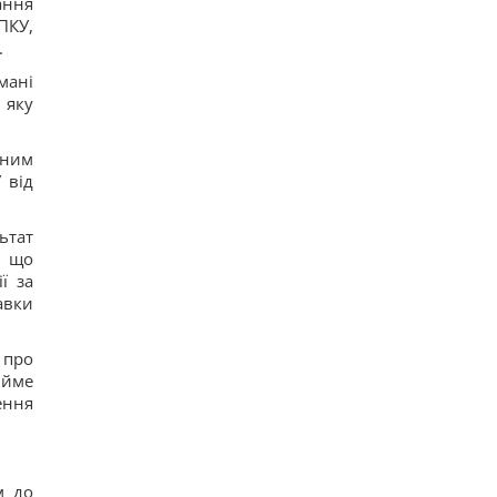
ання
ПКУ,
.
мані
 яку
ьним
 від
ьтат
, що
ї за
авки
 про
ийме
ення
м до