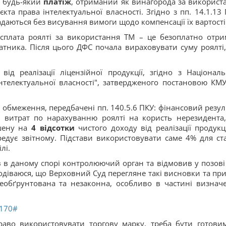
 будь-який
платіж
, отриманий як винагорода за використ
та права інтелектуальної власності. Згідно з пп. 14.1.13 
адаються без висування вимоги щодо компенсації їх вартості
сплата роялті за використання ТМ – це безоплатно отри
атника. Після цього ДФС почала вираховувати суму роялті,
від реалізації ліцензійної продукції, згідно з Націонал
телектуальної власності", затвердженого постановою КМУ
обмеження, передбачені пп. 140.5.6 ПКУ: фінансовий резул
у витрат по нарахуванню роялті на користь нерезидента
ьшену на
4 відсотки
чистого доходу від реалізації продукці
ередує звітному. Підстави використовувати саме 4% для ст
лі.
ав в даному спорі контролюючий орган та відмовив у позові
подіваюся, що Верховний Суд перегляне такі висновки та пр
еобґрунтована та незаконна, особливо в частині визнач
8170#
аво використовувати торгову марку, треба бути готови