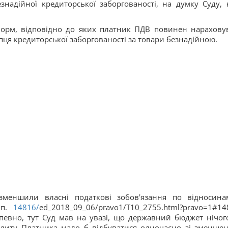
езнадійної кредиторської заборгованості, на думку Суду, 
норм, відповідно до яких платник ПДВ повинен нарахову
пця кредиторської заборгованості за товари безнадійною.
зменшили власні податкові зобов'язання по відносина
 п.
14816/
ed_2018_09_06/pravo1/T10_2755.html?pravo=1#14
 Напевно, тут Суд мав на увазі, що державний бюджет нічог
едиту Платника мало б відбуватися одночасно зі зменше