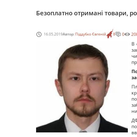
Безоплатно отримані товари, ро
0
20
16.05.2019
Автор:
Піддубко Євгеній
8
В 
за
чи
пр
П
за
Пл
к
п
за
ни
ДФ
по
в