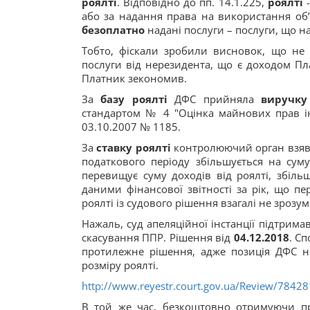
роялті
. Відповідно до пп. 14.1.225,
роялті
-
або за надання права на використання об’єк
безоплатно
надані послуги – послуги, що н
Тобто, фіскали зробили висновок, що не 
послуги від нерезидента, що є доходом Пл
Платник зекономив.
За
базу роялті
ДФС прийняла
виручку
стандартом № 4 "Оцінка майнових прав ін
03.10.2007 № 1185.
За
ставку роялті
контролюючий орган взяв 
податкового періоду збільшується на сум
перевищує суму доходів від роялті, збіл
даними фінансової звітності за рік, що п
роялті із судового рішення взагалі не зрозумі
Нажаль, суд апеляційної інстанції підтрим
скасування ППР. Рішення від
04.12.2018
. С
протилежне рішення, адже позиція ДФС н
розміру роялті.
http://www.reyestr.court.gov.ua/Review/7842
В той же час, безкоштовно отримуючи пр