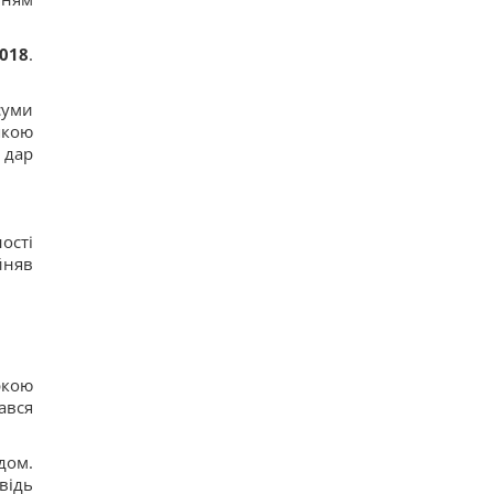
2018
.
суми
якою
 дар
ості
йняв
ркою
ався
дом.
відь