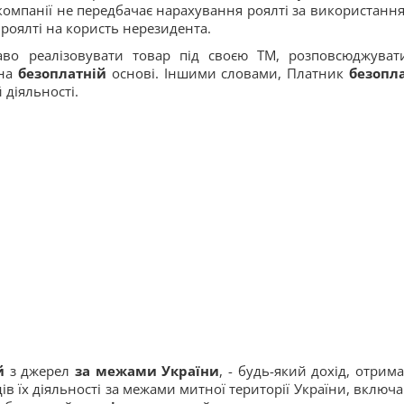
компанії не передбачає нарахування роялті за використання
роялті на користь нерезидента.
аво реалізовувати товар під своєю ТМ, розповсюджуват
 на
безоплатній
основі. Іншими словами, Платник
безопл
 діяльності.
й
з джерел
за межами
України
, - будь-який дохід, отрим
дів їх діяльності за межами митної території України, включ