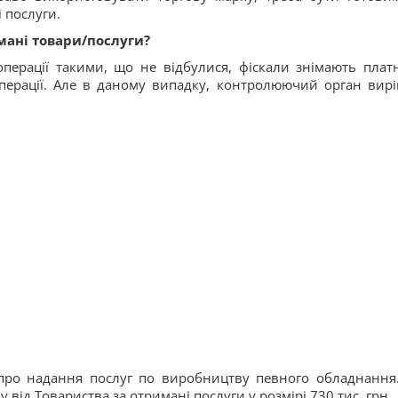
 послуги.
мані товари/послуги?
перації такими, що не відбулися, фіскали знімають плат
операції. Але в даному випадку, контролюючий орган вир
про надання послуг по виробництву певного обладнання.
 від Товариства за отримані послуги у розмірі 730 тис. грн.