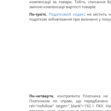
компенсації за товари. Тобто, списання б
зміною компенсації вартості товарів.
По-третє
,
Податковий кодекс
не містить 
податкові зобов'язання при визнанні у поку
По-четверте
, контрагенти Платника не 
Платником по справі, що передбачено
rel="nofollow" target="_blank">192.1 ПКУ.
втратив, адже зменшення податкового кр