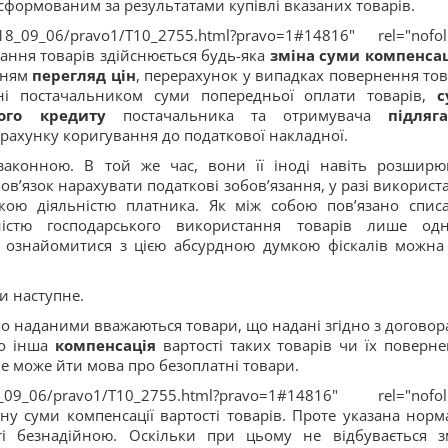
формованим за результатами купівлі вказаних товарів.
18_09_06/pravo1/T10_2755.html?pravo=1#14816" rel="nofol
ачання товарів здійснюється будь-яка
зміна суми компенсац
нням
перегляд цін
, перерахунок у випадках повернення тов
нні постачальником суми попередньої оплати товарів,
с
ого кредиту
постачальника та отримувача
підляг
зрахунку коригування до податкової накладної.
законною. В той же час, вони її іноді навіть розширю
ов’язок нарахувати податкові зобов’язання, у разі використ
ькою діяльністю платника. Як між собою пов’язано спис
тністю господарського використання товарів лише од
 ознайомитися з цією абсурдною думкою фіскалів можна 
и наступне.
атно наданими вважаються товари, що надані згідно з договор
о інша
компенсація
вартості таких товарів чи їх поверне
е може йти мова про безоплатні товари.
_09_06/pravo1/T10_2755.html?pravo=1#14816" rel="nofol
іну суми компенсації вартості товарів. Проте указана норм
ті безнадійною. Оскільки при цьому не відбувається з