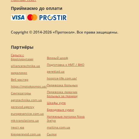
Приймаємо до оплати
Copyright © 2014-2026 «Протокол». Все права защищены.
Партнёры
Серьги с
Винный шкаф
бриллиантами
Подготовка к НМТ / ВНО
alliancetechnika.ua
pereklad.ua
миралинкс
hospice-life.com.ua/
Веб мастер
Перевозка больных
https://motokosmos.ua/
Перевозка лежачих
Синтезаторы
больных за границу
agrotechnika.com.ua
Шкафы купе
perevod.agency
Брендовые сумки
europeservice.com.ua
Натяжные потолки Nova
mk-translations.ua
Stelya
текст юа
maltina.com.ua
kievperevod.com.ua
Cылки