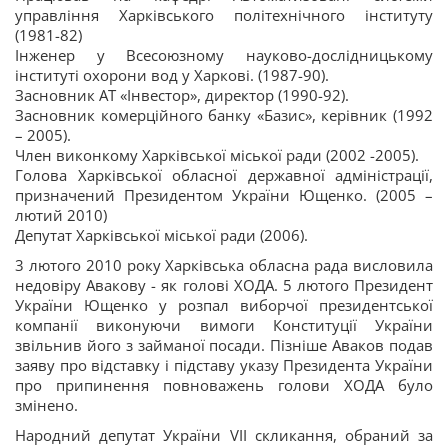
управління Харківського політехнічного інституту
(1981-82)
Інженер у Всесоюзному науково-дослідницькому
інституті охорони вод у Харкові. (1987-90).
Засновник АТ «Інвестор», директор (1990-92).
Засновник комерційного банку «Базис», керівник (1992
– 2005).
Член виконкому Харківської міської ради (2002 -2005).
Голова Харківської обласної державної адміністрації,
призначений Президентом України Ющенко. (2005 –
лютий 2010)
Депутат Харківської міської ради (2006).
3 лютого 2010 року Харківська обласна рада висловила
недовіру Авакову - як голові ХОДА. 5 лютого Президент
України Ющенко у розпал виборчої президентської
компанії виконуючи вимоги Конституції України
звільнив його з займаної посади. Пізніше Аваков подав
заяву про відставку і підставу указу Президента України
про припинення повноважень голови ХОДА було
змінено.
Народний депутат України VII скликання, обраний за