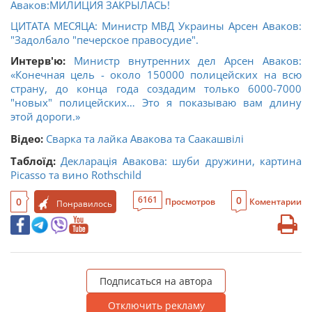
Аваков:МИЛИЦИЯ ЗАКРЫЛАСЬ!
ЦИТАТА МЕСЯЦА: Министр МВД Украины Арсен Аваков:
"Задолбало "печерское правосудие".
Интерв'ю:
Министр внутренних дел Арсен Аваков:
«Конечная цель - около 150000 полицейских на всю
страну, до конца года создадим только 6000-7000
"новых" полицейских… Это я показываю вам длину
этой дороги.»
Відео:
Сварка та лайка Авакова та Саакашвілі
Таблоїд:
Декларація Авакова: шуби дружини, картина
Picasso та вино Rothschild
0
6161
0
Просмотров
Коментарии
Понравилось
Подписаться на автора
Отключить рекламу