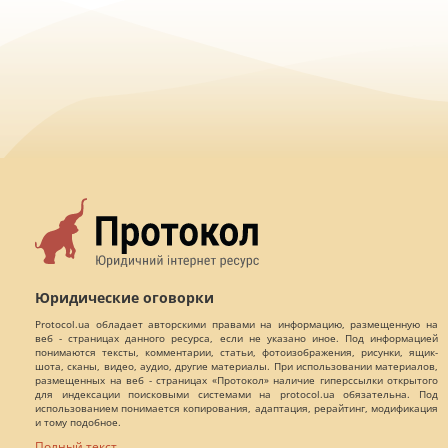
Юридические оговорки
Protocol.ua обладает авторскими правами на информацию, размещенную на
веб - страницах данного ресурса, если не указано иное. Под информацией
понимаются тексты, комментарии, статьи, фотоизображения, рисунки, ящик-
шота, сканы, видео, аудио, другие материалы. При использовании материалов,
размещенных на веб - страницах «Протокол» наличие гиперссылки открытого
для индексации поисковыми системами на protocol.ua обязательна. Под
использованием понимается копирования, адаптация, рерайтинг, модификация
и тому подобное.
Полный текст