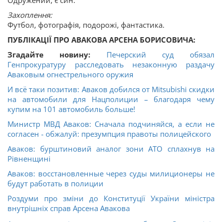
Захоплення:
Футбол, фотографія, подорожі, фантастика.
ПУБЛІКАЦІЇ ПРО АВАКОВА АРСЕНА БОРИСОВИЧА:
Згадайте новину:
Печерский суд обязал
Генпрокуратуру расследовать незаконную раздачу
Аваковым огнестрельного оружия
И всё таки позитив: Аваков добился от Mitsubishi скидки
на автомобили для Нацполиции – благодаря чему
купим на 101 автомобиль больше!
Министр МВД Аваков: Сначала подчиняйся, а если не
согласен - обжалуй: презумпция правоты полицейского
Аваков: бурштиновий аналог зони АТО сплахнув на
Рівненщині
Аваков: восстановленные через суды милиционеры не
будут работать в полиции
Роздуми про зміни до Конституції України міністра
внутрішніх справ Арсена Авакова