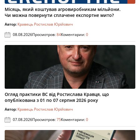
Місяць, який коштував агровиробникам мільйони.
Чи можна повернути сплачене експортне мито?
Автор:
Кравець Ростислав Юрійович
08.08.2026
Просмотров:
84
Коментарии:
0
Огляд практики ВС від Ростислава Кравця, що
опублікована з 01 по 07 серпня 2026 року
Автор:
Кравець Ростислав Юрійович
07.08.2026
Просмотров:
75
Коментарии:
0