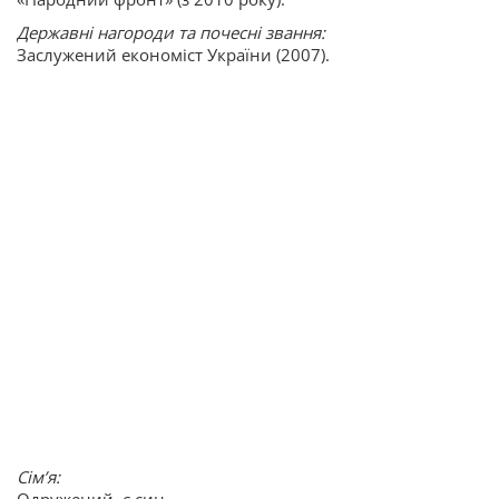
Державні нагороди та почесні звання:
Заслужений економіст України (2007).
Сім
’
я:
Одружений, є син.