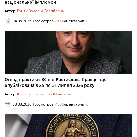
національної імплемен
Автор:
Буняк Валерій Сергійович
04.08.2026
Просмотров:
816
Коментарии:
0
Огляд практики ВС від Ростислава Кравця, що
опублікована з 25 по 31 липня 2026 року
Автор:
Кравець Ростислав Юрійович
03.08.2026
Просмотров:
480
Коментарии:
0