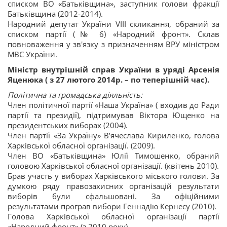
списком ВО «Батьківщина», заступник голови фракції
Батьківщина (2012-2014).
Народний депутат України VIII скликання, обраний за
списком партії (№ 6) «Народний фронт». Склав
повноваження у зв'язку з призначенням ВРУ міністром
МВС України.
Міністр внутрішній справ України в уряді Арсенія
Яценюка ( з 27 лютого 2014р. – по теперішній час).
Політична та громадська діяльність:
Член політичної партії «Наша Україна» ( входив до Ради
партії та президії), підтримував Віктора Ющенко на
президентських виборах (2004).
Член партії «За Україну» В’ячеслава Кириленко, голова
Харківської обласної організації. (2009).
Член ВО «Батьківщина» Юлії Тимошенко, обраний
головою Харківської обласної організації. (квітень 2010).
Брав участь у виборах Харківського міського голови. За
думкою ряду правозахисних організацій результати
виборів були сфальшовані. За офіційними
результатами програв вибори Геннадію Кернесу (2010).
Голова Харківської обласної організації партії
«Народний фронт» (з 2010 року).