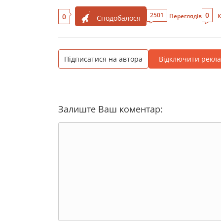
0
2501
0
Переглядів
К
Сподобалося
Підписатися на автора
Відключити рекл
Залиште Ваш коментар: