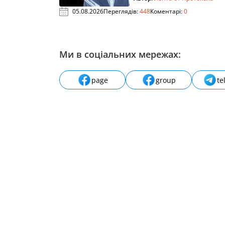
05.08.2026
Переглядів:
448
Коментарі:
0
Ми в соціальних мережах:
page
group
te