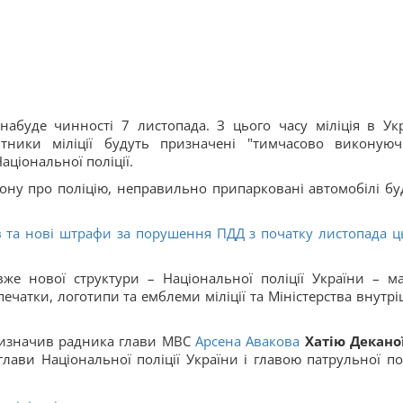
набуде чинності 7 листопада. З цього часу міліція в Укр
бітники міліції будуть призначені "тимчасово виконую
аціональної поліції.
кону про поліцію, неправильно припарковані автомобілі бу
 та нові штрафи за порушення ПДД з початку листопада ц
же нової структури – Національної поліції України – м
чатки, логотипи та емблеми міліції та Міністерства внутрі
призначив радника глави МВС
Арсена Авакова
Хатію Декано
лави Національної поліції України і главою патрульної пол