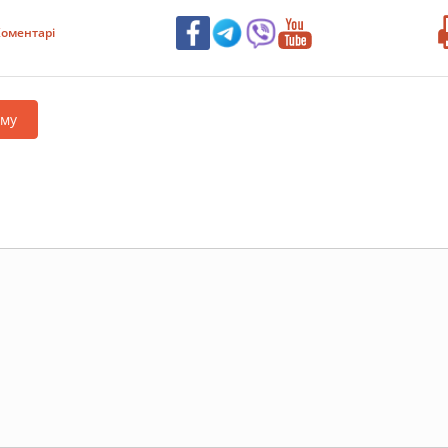
оментарі
аму