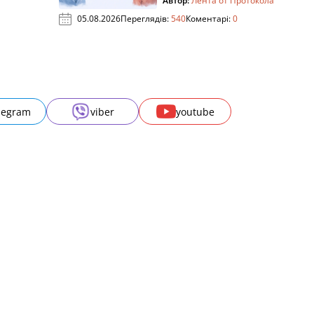
Автор:
Лента от Протокола
05.08.2026
Переглядів:
540
Коментарі:
0
legram
viber
youtube