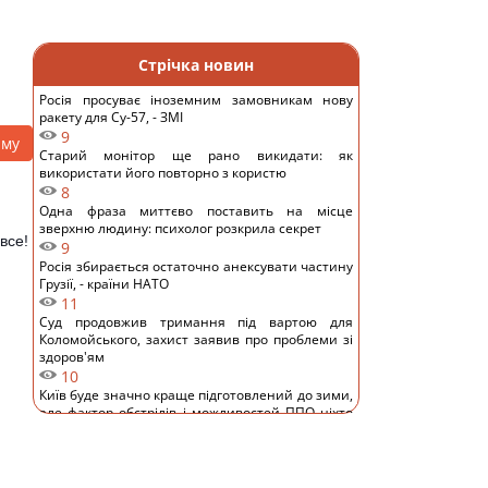
Стрічка новин
Росія просуває іноземним замовникам нову
ракету для Су-57, - ЗМІ
9
аму
Старий монітор ще рано викидати: як
використати його повторно з користю
8
Одна фраза миттєво поставить на місце
зверхню людину: психолог розкрила секрет
все!
9
Росія збирається остаточно анексувати частину
Грузії, - країни НАТО
11
Суд продовжив тримання під вартою для
Коломойського, захист заявив про проблеми зі
здоров'ям
10
Київ буде значно краще підготовлений до зими,
але фактор обстрілів і можливостей ППО ніхто
не відміняв, - Пантелеєв
8
До 10 годин спізнення: через обстріли низка
поїздів курсують із затримками