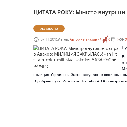
ЦИТАТА РОКУ: Міністр внутріш
эксклюзив
0
07.11.2015
Автор:
Автор не вказаний
0
Ну
Ещ
ат
Ми
полиция Украины и Закон вступают в свои полно
В добрый путь!
Источник: Facebook
Обговорюйт