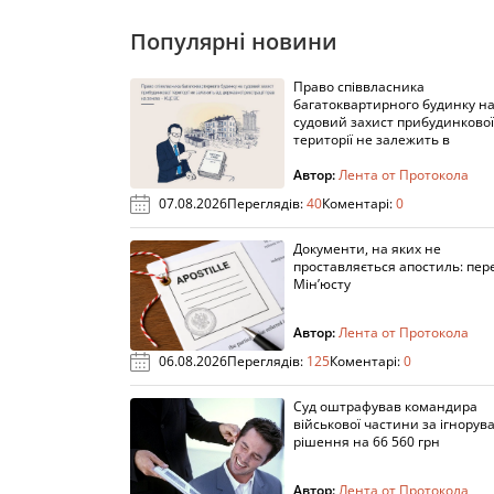
Популярні новини
Право співвласника
багатоквартирного будинку н
судовий захист прибудинкової
території не залежить в
Автор:
Лента от Протокола
07.08.2026
Переглядів:
40
Коментарі:
0
Документи, на яких не
проставляється апостиль: пере
Мін’юсту
Автор:
Лента от Протокола
06.08.2026
Переглядів:
125
Коментарі:
0
Суд оштрафував командира
військової частини за ігнорув
рішення на 66 560 грн
Автор:
Лента от Протокола