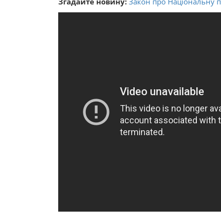
Згадайте новину:
Закон про Національну п