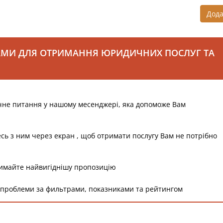
Дод
АМИ ДЛЯ ОТРИМАННЯ ЮРИДИЧНИХ ПОСЛУГ ТА
чне питання у нашому месенджері, яка допоможе Вам
есь з ним через екран , щоб отримати послугу Вам не потрібно
римайте найвигіднішу пропозицію
 проблеми за фильтрами, показниками та рейтингом