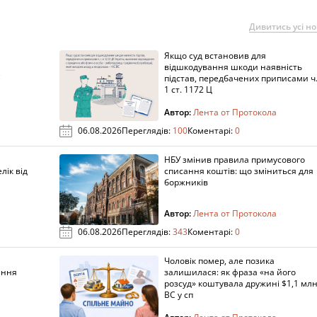
Дивитись усі н
Якщо суд встановив для
а
відшкодування шкоди наявність
підстав, передбачених приписами ч
1 ст. 1172 Ц
Автор:
Лента от Протокола
06.08.2026
Переглядів:
100
Коментарі:
0
НБУ змінив правила примусового
лік від
списання коштів: що зміниться для
боржників
Автор:
Лента от Протокола
06.08.2026
Переглядів:
343
Коментарі:
0
Чоловік помер, але позика
ання
залишилася: як фраза «на його
розсуд» коштувала дружині $1,1 млн
ВС у сп