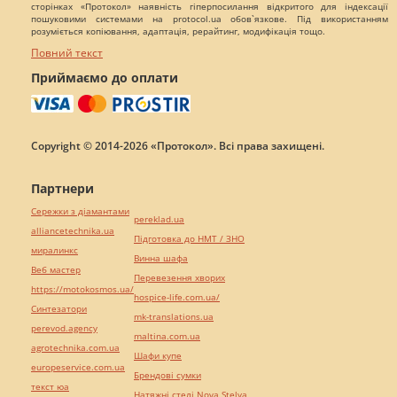
сторінках «Протокол» наявність гіперпосилання відкритого для індексації
пошуковими системами на protocol.ua обов`язкове. Під використанням
розуміється копіювання, адаптація, рерайтинг, модифікація тощо.
Повний текст
Приймаємо до оплати
Copyright © 2014-2026 «Протокол». Всі права захищені.
Партнери
Сережки з діамантами
pereklad.ua
alliancetechnika.ua
Підготовка до НМТ / ЗНО
миралинкс
Винна шафа
Веб мастер
Перевезення хворих
https://motokosmos.ua/
hospice-life.com.ua/
Синтезатори
mk-translations.ua
perevod.agency
maltina.com.ua
agrotechnika.com.ua
Шафи купе
europeservice.com.ua
Брендові сумки
текст юа
Натяжні стелі Nova Stelya