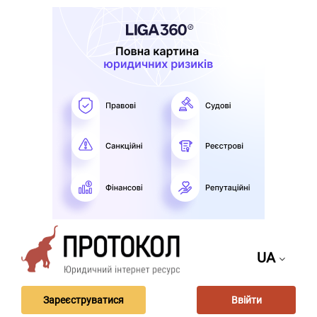
UA
Зареєструватися
Ввійти