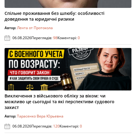
Спільне проживання без шлюбу: особливості
доведення та юридичні ризики
Автор:
Лента от Протокола
06.08.2026
Переглядів:
98
Коментарі:
0
Виключення з військового обліку за віком: чи
можливо це сьогодні та які перспективи судового
захист
Автор:
Тарасенко Вера Юрьевна
06.08.2026
Переглядів:
120
Коментарі:
0