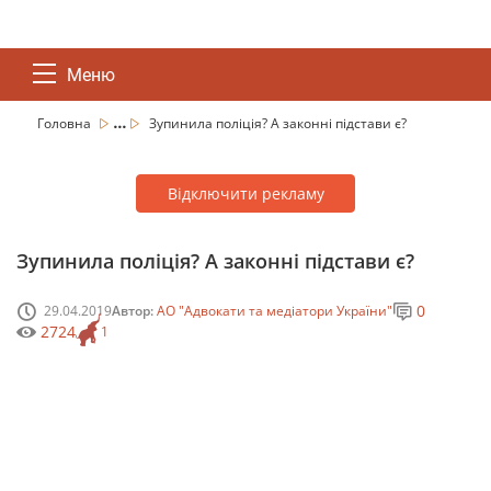
Меню
...
Головна
Зупинила поліція? А законні підстави є?
Відключити рекламу
Зупинила поліція? А законні підстави є?
0
29.04.2019
Автор:
АО "Адвокати та медіатори України"
2724
1