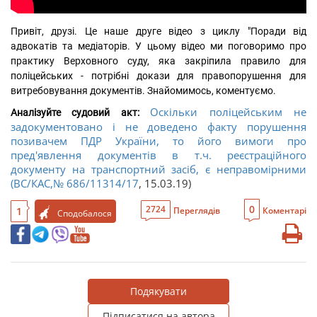
Привіт, друзі. Це наше друге відео з циклу "Поради від 
адвокатів та медіаторів. У цьому відео ми поговоримо про 
практику Верховного суду, яка закріпила правило для 
поліцейських - потрібні докази для правопорушення для 
витребовування документів. Знайомимось, коментуємо.
Оскільки поліцейським не
Аналізуйте судовий акт: 
задокументовано і не доведено факту порушення
позивачем ПДР України, то його вимоги про
пред'явлення документів в т.ч. реєстраційного
документу на транспортний засіб, є неправомірними
(ВС/КАС,
№ 686/11314/17
, 15.03.19)
0
2724
1
Переглядів
Коментарі
Сподобалося
Подякувати
Підписатися на автора