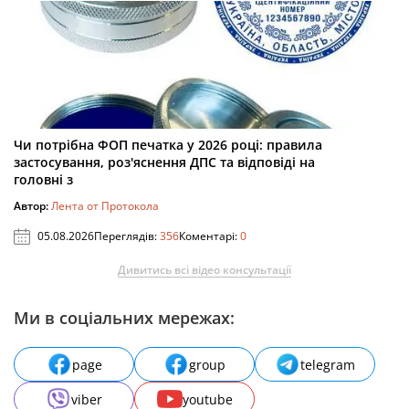
Чи потрібна ФОП печатка у 2026 році: правила
застосування, роз'яснення ДПС та відповіді на
головні з
Автор:
Лента от Протокола
05.08.2026
Переглядів:
356
Коментарі:
0
Дивитись всі відео консультації
Ми в соціальних мережах:
page
group
telegram
viber
youtube