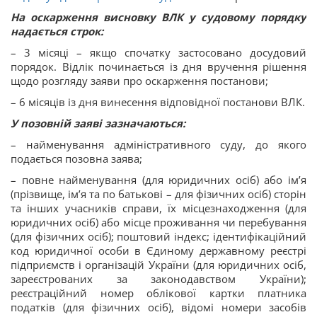
На оскарження висновку ВЛК у судовому порядку
надається строк:
– 3 місяці – якщо спочатку застосовано досудовий
порядок. Відлік починається із дня вручення рішення
щодо розгляду заяви про оскарження постанови;
– 6 місяців із дня винесення відповідної постанови ВЛК.
У позовній заяві зазначаються:
– найменування адміністративного суду, до якого
подається позовна заява;
– повне найменування (для юридичних осіб) або ім’я
(прізвище, ім’я та по батькові – для фізичних осіб) сторін
та інших учасників справи, їх місцезнаходження (для
юридичних осіб) або місце проживання чи перебування
(для фізичних осіб); поштовий індекс; ідентифікаційний
код юридичної особи в Єдиному державному реєстрі
підприємств і організацій України (для юридичних осіб,
зареєстрованих за законодавством України);
реєстраційний номер облікової картки платника
податків (для фізичних осіб), відомі номери засобів