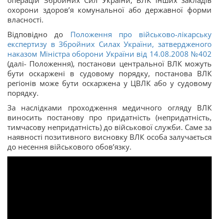
операцій Збройних Сил України; ВЛК інших закладів
охорони здоров’я комунальної або державної форми
власності.
Відповідно до
Положення про військово-лікарську
експертизу в Збройних Силах України, затвердженого
наказом Міністра оборони України від 14.08.2008 №402
(далі- Положення), постанови центральної ВЛК можуть
бути оскаржені в судовому порядку, постанова ВЛК
регіонів може бути оскаржена у ЦВЛК або у судовому
порядку.
За наслідками проходження медичного огляду ВЛК
виносить постанову про придатність (непридатність,
тимчасову непридатність) до військової служби. Саме за
наявності позитивного висновку ВЛК особа залучається
до несення військового обов’язку.