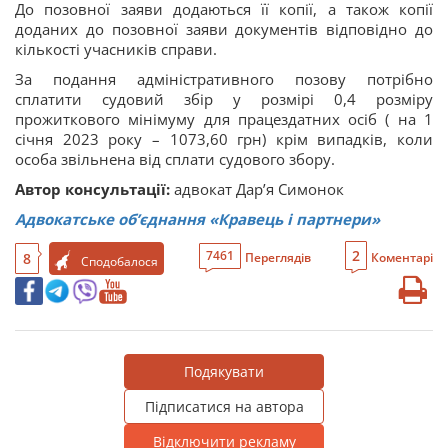
До позовної заяви додаються її копії, а також копії
доданих до позовної заяви документів відповідно до
кількості учасників справи.
За подання адміністративного позову потрібно
сплатити судовий збір у розмірі 0,4 розміру
прожиткового мінімуму для працездатних осіб ( на 1
січня 2023 року – 1073,60 грн) крім випадків, коли
особа звільнена від сплати судового збору.
Автор консультації:
адвокат Дар’я Симонок
Адвокатське об’єднання «Кравець і партнери»
2
7461
8
Переглядів
Коментарі
Сподобалося
Подякувати
Підписатися на автора
Відключити рекламу