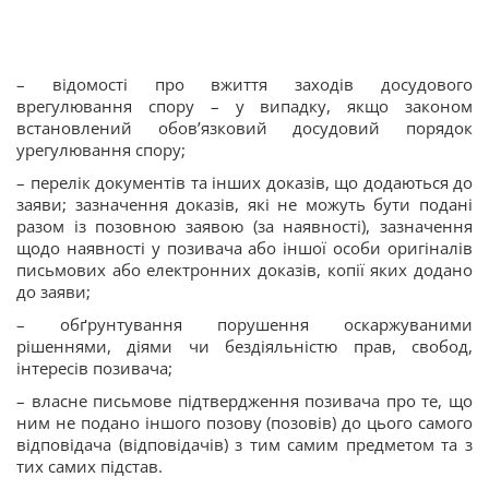
– відомості про вжиття заходів досудового
врегулювання спору – у випадку, якщо законом
встановлений обов’язковий досудовий порядок
урегулювання спору;
– перелік документів та інших доказів, що додаються до
заяви; зазначення доказів, які не можуть бути подані
разом із позовною заявою (за наявності), зазначення
щодо наявності у позивача або іншої особи оригіналів
письмових або електронних доказів, копії яких додано
до заяви;
– обґрунтування порушення оскаржуваними
рішеннями, діями чи бездіяльністю прав, свобод,
інтересів позивача;
– власне письмове підтвердження позивача про те, що
ним не подано іншого позову (позовів) до цього самого
відповідача (відповідачів) з тим самим предметом та з
тих самих підстав.