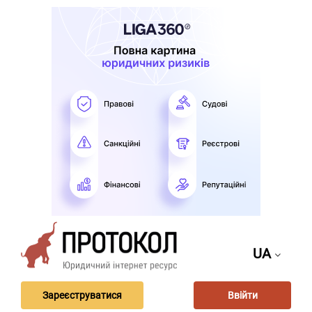
UA
Зареєструватися
Ввійти