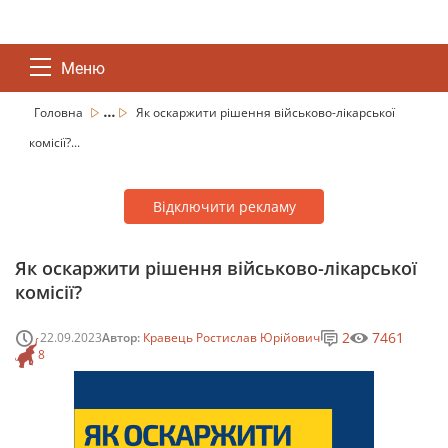
Меню
...
Головна
Як оскаржити рішення військово-лікарської
комісії?...
Відключити рекламу
Як оскаржити рішення військово-лікарської
комісії?
2
7461
22.09.2023
Автор:
Кравець Ростислав Юрійович
8