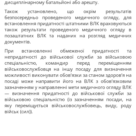
дисциплінарному батальйоні або арешту.
Також установлено, що окрім результатів
безпосередньо проведеного медичного огляду, для
встановлення придатності штатними ВЛК враховуються
також результати проведеного медичного огляду в
позаштатних ВЛК та наданих на розгляд медичних
документів.
При встановленні обмеженої придатності та
непридатності до військової служби за військовою
спеціальністю, командир перед переміщенням
військовослужбовця на іншу посаду для визначення
можливості виконувати обов’язки за станом здоров’я на
посаді може направити його на ВЛК з обов’язковим
зазначенням у направленні мети медичного огляду ВЛК
— визначення придатності до військової служби за
військовою спеціальністю (із зазначенням посади, на
яку переміщується військовослужбовець, виду, роду
військ (сил)).