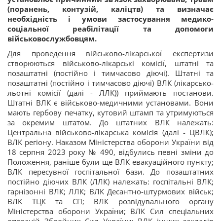
(поранень, контузій, каліцтв) та визначає
необхідність і умови застосування медико-
соціальної реабілітації та допомоги
військовослужбовцям.
Для проведення військово-лікарської експертизи
створюються військово-лікарські комісії, штатні та
позаштатні (постійно і тимчасово діючі). Штатні та
позаштатні (постійно і тимчасово діючі) ВЛК (лікарсько-
льотні комісії (далі - ЛЛК)) приймають постанови.
Штатні ВЛК є військово-медичними установами. Вони
мають гербову печатку, кутовий штамп та утримуються
за окремим штатом. До штатних ВЛК належать:
Центральна військово-лікарська комісія (далі - ЦВЛК);
ВЛК регіону. Наказом Міністерства оборони України від
18 серпня 2023 року № 490, відбулись певні зміни до
Положення, раніше були ще ВЛК евакуаційного пункту;
ВЛК пересувної госпітальної бази. До позаштатних
постійно діючих ВЛК (ЛЛК) належать: госпітальні ВЛК;
гарнізонні ВЛК; ЛЛК; ВЛК Десантно-штурмових військ;
ВЛК ТЦК та СП; ВЛК розвідувального органу
Міністерства оборони України; ВЛК Сил спеціальних