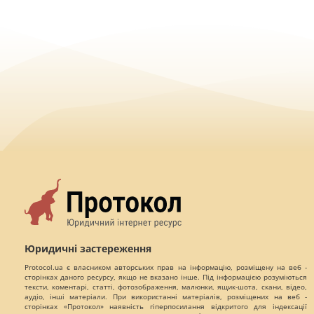
Юридичні застереження
Protocol.ua є власником авторських прав на інформацію, розміщену на веб -
сторінках даного ресурсу, якщо не вказано інше. Під інформацією розуміються
тексти, коментарі, статті, фотозображення, малюнки, ящик-шота, скани, відео,
аудіо, інші матеріали. При використанні матеріалів, розміщених на веб -
сторінках «Протокол» наявність гіперпосилання відкритого для індексації