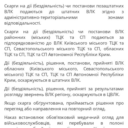
Скарги на дії (бездіяльність) чи постанови позаштатних
ВЛК подаються до штатних ВЛК згідно з
адміністративно-територіальними зонами
відповідальності.
Скарги на дії (бездіяльність) чи постанови ВЛК
районних (міських) ТЦК та СП подаються за
підпорядкованістю до ВЛК Київського міського ТЦК та
СП, Севастопольського міського ТЦК та СП, обласних
ТЦК та СП, ТЦК та СП Автономної Республіки Крим.
Дії (бездіяльність), рішення, постанови, прийняті ВЛК
обласних (Київського міського, Севастопольського
міського) ТЦК та СП, ТЦК та СП Автономної Республіки
Крим, оскаржуються в штатних ВЛК.
Дії (бездіяльність), рішення, прийняті за результатами
розгляду звернень ВЛК регіону, оскаржуються в ЦВЛК.
Якщо скарга обґрунтована, приймається рішення про
перегляд або направлення на повторний огляд.
Наказ встановлює обов’язковий медичний огляд для
військовослужбовців, які перебували в полоні