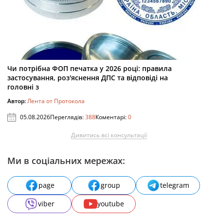
Чи потрібна ФОП печатка у 2026 році: правила
застосування, роз'яснення ДПС та відповіді на
головні з
Автор:
Лента от Протокола
05.08.2026
Переглядів:
388
Коментарі:
0
Дивитись всі консультації
Ми в соціальних мережах:
page
group
telegram
viber
youtube