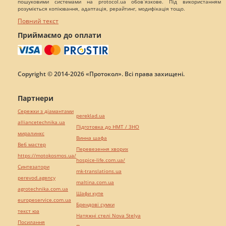
пошуковими системами на protocol.ua обов`язкове. Під використанням
розуміється копіювання, адаптація, рерайтинг, модифікація тощо.
Повний текст
Приймаємо до оплати
Copyright © 2014-2026 «Протокол». Всі права захищені.
Партнери
Сережки з діамантами
pereklad.ua
alliancetechnika.ua
Підготовка до НМТ / ЗНО
миралинкс
Винна шафа
Веб мастер
Перевезення хворих
https://motokosmos.ua/
hospice-life.com.ua/
Синтезатори
mk-translations.ua
perevod.agency
maltina.com.ua
agrotechnika.com.ua
Шафи купе
europeservice.com.ua
Брендові сумки
текст юа
Натяжні стелі Nova Stelya
Посилання