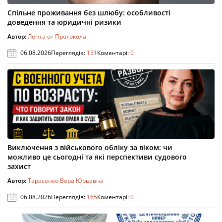
Спільне проживання без шлюбу: особливості
доведення та юридичні ризики
Автор:
Лента от Протокола
06.08.2026
Переглядів:
131
Коментарі:
0
Виключення з військового обліку за віком: чи
можливо це сьогодні та які перспективи судового
захист
Автор:
Тарасенко Вера Юрьевна
06.08.2026
Переглядів:
165
Коментарі:
0