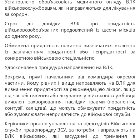
Установлено обов’язковість медичного огляду ВЛК
військовослужбовцям, які направляються для лікування
за кордон.
Строк дії довідки ВЛК про придатність
військовозобов’язаних продовжений із шести місяців
до одного року.
Обмежена придатність повинна визначатися включно
із зазначенням придатності або непридатності за
конкретною військовою спеціальністю.
Удосконалена процедура направлення на ВЛК.
Зокрема, прямі начальники від командира окремої
частини, йому рівних і вище направляють на ВЛК для
визначення придатності за рекомендацією лікаря, якщо
під час обстеження або лікування у військовослужбовця
виявлені захворювання, наслідки травми (поранення,
контузії, каліцтва), що можуть обмежувати придатність
або зумовлювати непридатність до військової служби.
Керівники органів управління та підрозділів Військової
служби правопорядку ЗСУ, за потреби, направляють на
ВЛК військових, які засуджені до тримання в