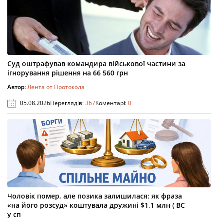
Суд оштрафував командира військової частини за
ігнорування рішення на 66 560 грн
Автор:
Лента от Протокола
05.08.2026
Переглядів:
367
Коментарі:
0
Чоловік помер, але позика залишилася: як фраза
«на його розсуд» коштувала дружині $1,1 млн ( ВС
у сп