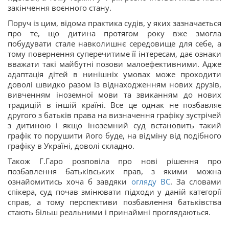
закінчення воєнного стану.
Поруч із цим, відома практика судів, у яких зазначається
про те, що дитина протягом року вже змогла
побудувати стале навколишнє середовище для себе, а
тому повернення суперечитиме її інтересам, дає ознаки
вважати такі майбутні позови малоефективними. Адже
адаптація дітей в нинішніх умовах може проходити
доволі швидко разом із віднаходженням нових друзів,
вивченням іноземної мови та звиканням до нових
традицій в іншій країні. Все це однак не позбавляє
другого з батьків права на визначення графіку зустрічей
з дитиною і якщо іноземний суд встановить такий
графік то порушити його буде, на відміну від подібного
графіку в Україні, доволі складно.
Також Г.Гаро розповіла про нові рішення про
позбавлення батьківських прав, з якими можна
ознайомитись хоча б завдяки
огляду ВС
. За словами
спікера, суд почав змінювати підходи у даній категорії
справ, а тому перспективи позбавлення батьківства
стають більш реальними і принаймні проглядаються.