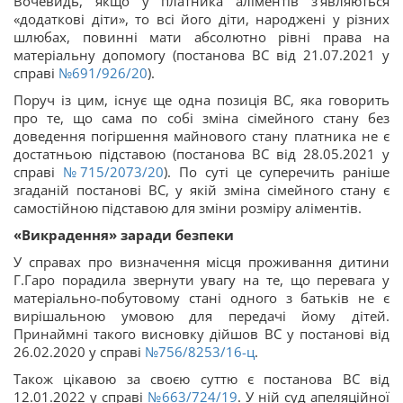
Вочевидь, якщо у платника аліментів з’являються
«додаткові діти», то всі його діти, народжені у різних
шлюбах, повинні мати абсолютно рівні права на
матеріальну допомогу (постанова ВС від 21.07.2021 у
справі
№691/926/20
).
Поруч із цим, існує ще одна позиція ВС, яка говорить
про те, що сама по собі зміна сімейного стану без
доведення погіршення майнового стану платника не є
достатньою підставою (постанова ВС від 28.05.2021 у
справі
№715/2073/20
). По суті це суперечить раніше
згаданій постанові ВС, у якій зміна сімейного стану є
самостійною підставою для зміни розміру аліментів.
«Викрадення» заради безпеки
У справах про визначення місця проживання дитини
Г.Гаро порадила звернути увагу на те, що перевага у
матеріально-побутовому стані одного з батьків не є
вирішальною умовою для передачі йому дітей.
Принаймні такого висновку дійшов ВС у постанові від
26.02.2020 у справі
№756/8253/16-ц
.
Також цікавою за своєю суттю є постанова ВС від
12.01.2022 у справі
№663/724/19
. У ній суд апеляційної