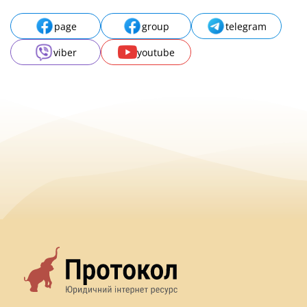
page
group
telegram
viber
youtube