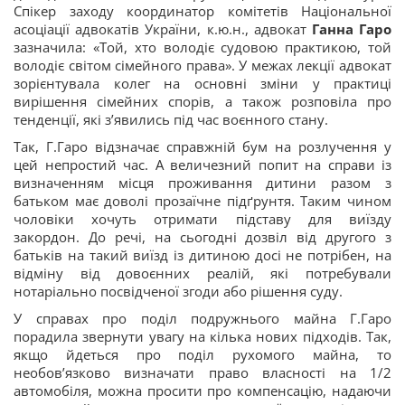
Спікер заходу координатор комітетів Національної
асоціації адвокатів України, к.ю.н., адвокат
Ганна Гаро
зазначила: «Той, хто володіє судовою практикою, той
володіє світом сімейного права». У межах лекції адвокат
зорієнтувала колег на основні зміни у практиці
вирішення сімейних спорів, а також розповіла про
тенденції, які з’явились під час воєнного стану.
Так, Г.Гаро відзначає справжній бум на розлучення у
цей непростий час. А величезний попит на справи із
визначенням місця проживання дитини разом з
батьком має доволі прозаїчне підґрунтя. Таким чином
чоловіки хочуть отримати підставу для виїзду
закордон. До речі, на сьогодні дозвіл від другого з
батьків на такий виїзд із дитиною досі не потрібен, на
відміну від довоєнних реалій, які потребували
нотаріально посвідченої згоди або рішення суду.
У справах про поділ подружнього майна Г.Гаро
порадила звернути увагу на кілька нових підходів. Так,
якщо йдеться про поділ рухомого майна, то
необов’язково визначати право власності на 1/2
автомобіля, можна просити про компенсацію, надаючи