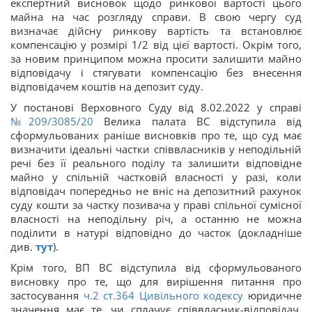
експертний висновок щодо ринкової вартості цього
майна на час розгляду справи. В свою чергу суд
визначає дійсну ринкову вартість та встановлює
компенсацію у розмірі 1/2 від цієї вартості. Окрім того,
за новим принципом можна просити залишити майно
відповідачу і стягувати компенсацію без внесення
відповідачем коштів на депозит суду.
У постанові Верховного Суду від 8.02.2022 у справі
№209/3085/20
Велика палата ВС відступила від
сформульованих раніше висновків про те, що суд має
визначити ідеальні частки співвласників у неподільній
речі без її реального поділу та залишити відповідне
майно у спільній частковій власності у разі, коли
відповідач попередньо не вніс на депозитний рахунок
суду кошти за частку позивача у праві спільної сумісної
власності на неподільну річ, а останню не можна
поділити в натурі відповідно до часток (докладніше
див.
тут
).
Крім того, ВП ВС відступила від сформульованого
висновку про те, що для вирішення питання про
застосування
ч.2 ст.
364
Цивільного кодексу
юридичне
значення має те, чи сплачує співвласник-відповідач,