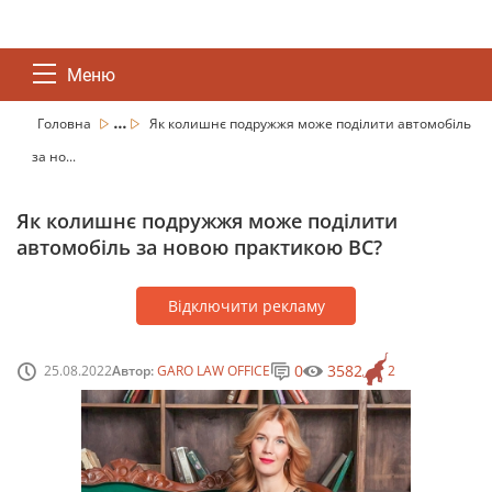
Меню
...
Головна
Як колишнє подружжя може поділити автомобіль
за но...
Як колишнє подружжя може поділити
автомобіль за новою практикою ВС?
Відключити рекламу
0
3582
25.08.2022
Автор:
GARO LAW OFFICE
2