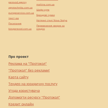
perevod.agency
maltina.com.ua
agrotechnika.com.ua
Шафи купе
europeservice.com.ua
Брендові сумки
текст юа
Натяжні стелі Nova Stelya
Посилання
Перевезення хворих за
kievperevod.com.ua
кордон
Про проект
Реклама на "Протокол"
"Протокол" без реклами!
Карта сайту
Тендер на юридичну послугу
Угода користувача
Допомогти ресурсу "Протокол"
Кредит онлайн