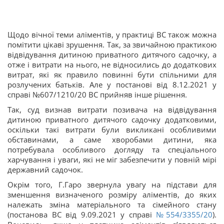
Щодо вічної теми аліментів, у практиці ВС також можна
помітити цікаві зрушення. Так, за звичайною практикою
відвідування дитиною приватного дитячого садочку, а
отже і витрати на нього, не відносились до додаткових
витрат, які як правило повинні бути спільними для
розлучених батьків. Але у постанові від 8.12.2021 у
справі №607/1210/20 ВС прийняв інше рішення.
Так, суд визнав витрати позивача на відвідування
дитиною приватного дитячого садочку додатковими,
оскільки такі витрати були викликані особливими
обставинами, а саме хворобами дитини, яка
потребувала особливого догляду та спеціального
харчування і уваги, які не міг забезпечити у повній мірі
державний садочок.
Окрім того, Г.Гаро звернула увагу на підстави для
зменшення визначеного розміру аліментів, до яких
належать зміна матеріального та сімейного стану
(постанова ВС від 9.09.2021 у справі
№554/3355/20
).