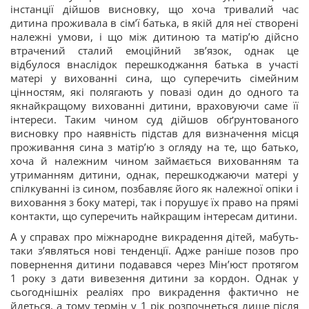
інстанції дійшов висновку, що хоча тривалий час
дитина проживала в сім’ї батька, в якій для неї створені
належні умови, і що між дитиною та матір’ю дійсно
втрачений сталий емоційний зв’язок, однак це
відбулося внаслідок перешкоджання батька в участі
матері у вихованні сина, що суперечить сімейним
цінностям, які полягають у повазі один до одного та
якнайкращому вихованні дитини, враховуючи саме її
інтереси. Таким чином суд дійшов обґрунтованого
висновку про наявність підстав для визначення місця
проживання сина з матір’ю з огляду на те, що батько,
хоча й належним чином займається вихованням та
утриманням дитини, однак, перешкоджаючи матері у
спілкуванні із сином, позбавляє його як належної опіки і
виховання з боку матері, так і порушує їх право на прямі
контакти, що суперечить найкращим інтересам дитини.
А у справах про міжнародне викрадення дітей, мабуть-
таки з’являться нові тенденції. Адже раніше позов про
повернення дитини подавався через Мін’юст протягом
1 року з дати вивезення дитини за кордон. Однак у
сьогоднішніх реаліях про викрадення фактично не
йдеться, а тому термін у 1 рік розпочнеться лише після