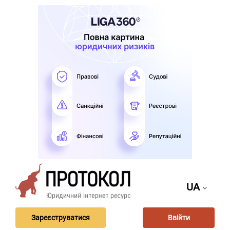
UA
Зареєструватися
Ввійти