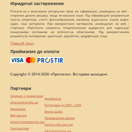
Юридичні застереження
Protocol.ua є власником авторських прав на інформацію, розміщену на веб -
сторінках даного ресурсу, якщо не вказано інше. Під інформацією розуміються
тексти, коментарі, статті, фотозображення, малюнки, ящик-шота, скани, відео,
аудіо, інші матеріали. При використанні матеріалів, розміщених на веб -
сторінках «Протокол» наявність гіперпосилання відкритого для індексації
пошуковими системами на protocol.ua обов`язкове. Під використанням
розуміється копіювання, адаптація, рерайтинг, модифікація тощо.
Повний текст
Приймаємо до оплати
Copyright © 2014-2026 «Протокол». Всі права захищені.
Партнери
Сережки з діамантами
pereklad.ua
alliancetechnika.ua
Підготовка до НМТ / ЗНО
миралинкс
Винна шафа
Веб мастер
Перевезення хворих
https://motokosmos.ua/
hospice-life.com.ua/
Синтезатори
mk-translations.ua