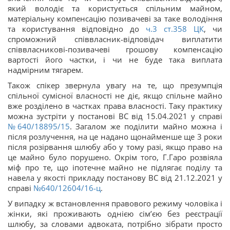
який володіє та користується спільним майном,
матеріальну компенсацію позивачеві за таке володіння
та користування відповідно до
ч.3 ст.
358
ЦК
, чи
спроможний співвласник-відповідач виплатити
співвласникові-позивачеві грошову компенсацію
вартості його частки, і чи не буде така виплата
надмірним тягарем.
Також спікер звернула увагу на те, що презумпція
спільної сумісної власності не діє, якщо спільне майно
вже розділено в частках права власності. Таку практику
можна зустріти у постанові ВС від 15.04.2021 у справі
№640/18895/15
. Загалом же поділити майно можна і
після розлучення, на це надано щонайменше ще 3 роки
після розірвання шлюбу або у тому разі, якщо право на
це майно було порушено. Окрім того, Г.Гаро розвіяла
міф про те, що іпотечне майно не підлягає поділу та
навела у якості прикладу постанову ВС від 21.12.2021 у
справі
№640/12604/16-ц
.
У випадку ж встановлення правового режиму чоловіка і
жінки, які проживають однією сім’єю без реєстрації
шлюбу, за словами адвоката, потрібно зібрати просто