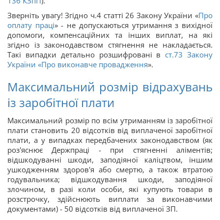
136
КЗпП
).
Зверніть увагу! Згідно ч.4 статті 26 Закону України «
Про
оплату праці
» - не допускаються утримання з вихідної
допомоги, компенсаційних та інших виплат, на які
згідно із законодавством стягнення не накладається.
Такі випадки детально розшифровані в
ст.73 Закону
України «
Про виконавче провадження
».
Максимальний розмір відрахувань
із заробітної плати
Максимальний розмір по всім утриманням із заробітної
плати становить 20 відсотків від виплаченої заробітної
плати, а у випадках передбачених законодавством (як
роз'яснює Держпраці - при стягненні аліментів;
відшкодуванні шкоди, заподіяної каліцтвом, іншим
ушкодженням здоров'я або смертю, а також втратою
годувальника; відшкодування шкоди, заподіяної
злочином, в разі коли особи, які купують товари в
розстрочку, здійснюють виплати за виконавчими
документами) - 50 відсотків від виплаченої ЗП.