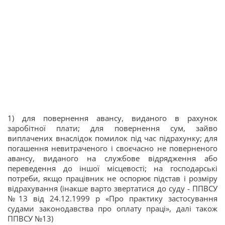
1) для повернення авансу, виданого в рахунок
заробітної плати; для повернення сум, зайво
виплачених внаслідок помилок під час підрахунку; для
погашення невитраченого і своєчасно не поверненого
авансу, виданого на службове відрядження або
переведення до іншої місцевості; на господарські
потреби, якщо працівник не оспорює підстав і розміру
відрахування (інакше варто звертатися до суду - ППВСУ
№13 від 24.12.1999 р «Про практику застосування
судами законодавства про оплату праці», далі також
ППВСУ №13)