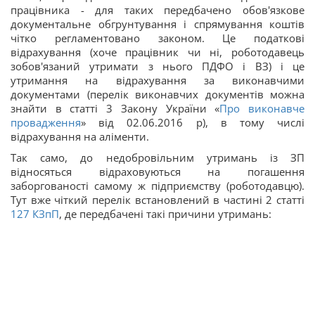
працівника - для таких передбачено обов'язкове
документальне обгрунтування і спрямування коштів
чітко регламентовано законом. Це податкові
відрахування (хоче працівник чи ні, роботодавець
зобов'язаний утримати з нього ПДФО і ВЗ) і це
утримання на відрахування за виконавчими
документами (перелік виконавчих документів можна
знайти в статті 3 Закону України «
Про виконавче
провадження
» від 02.06.2016 р), в тому числі
відрахування на аліменти.
Так само, до недобровільним утримань із ЗП
відносяться відраховуються на погашення
заборгованості самому ж підприємству (роботодавцю).
Тут вже чіткий перелік встановлений в частині 2 статті
127
КЗпП
, де передбачені такі причини утримань: