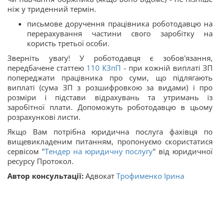
ніж у триденний термін.
письмове доручення працівника роботодавцю на
перерахування частини свого заробітку на
користь третьої особи.
Зверніть увагу! У роботодавця є зобов'язання,
передбачене статтею
110
КЗпП
- при кожній виплаті ЗП
попереджати працівника про суми, що підлягають
виплаті (сума ЗП з розшифровкою за видами) і про
розміри і підстави відрахувань та утримань із
заробітної плати. Допоможуть роботодавцю в цьому
розрахункові листи.
Якщо Вам потрібна юридична послуга фахівця по
вищевикладеним питанням, пропонуємо скористатися
сервісом "
Тендер на юридичну послугу
" від юридичної
ресурсу Протокол.
Автор консультації:
Адвокат
Трофименко Ірина