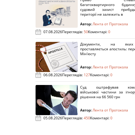
багатоквартирного буди
судовий захист прибуди
території не залежить в
Автор:
Лента от Протокола
07.08.2026
Переглядів:
50
Коментарі:
0
Документи, на яки
проставляється апостиль: пере
Мін’юсту
Автор:
Лента от Протокола
06.08.2026
Переглядів:
127
Коментарі:
0
Суд оштрафував кома
військової частини за ігно
рішення на 66 560 грн
Автор:
Лента от Протокола
05.08.2026
Переглядів:
450
Коментарі:
0