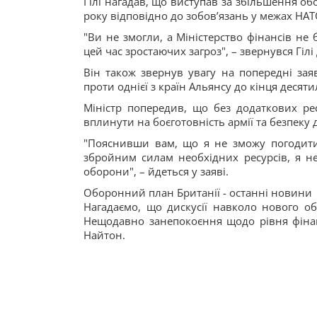
Гілі нагадав, що виступав за збільшення о
року відповідно до зобов’язань у межах НАТ
"Ви не змогли, а Міністерство фінансів не 
цей час зростаючих загроз", – звернувся Гілі
Він також звернув увагу на попередні зая
проти однієї з країн Альянсу до кінця десятил
Міністр попередив, що без додаткових ре
вплинути на боєготовність армії та безпеку
"Пояснивши вам, що я не зможу погодит
збройним силам необхідних ресурсів, я не
оборони", – йдеться у заяві.
Оборонний план Британії - останні новини
Нагадаємо, що дискусії навколо нового об
Нещодавно занепокоєння щодо рівня фіна
Найтон.