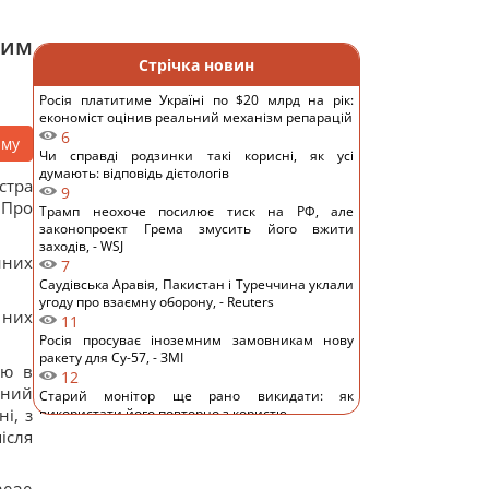
ним
Стрічка новин
Росія платитиме Україні по $20 млрд на рік:
економіст оцінив реальний механізм репарацій
6
аму
Чи справді родзинки такі корисні, як усі
думають: відповідь дієтологів
стра
9
 Про
Трамп неохоче посилює тиск на РФ, але
законопроект Грема змусить його вжити
заходів, - WSJ
нних
7
Саудівська Аравія, Пакистан і Туреччина уклали
угоду про взаємну оборону, - Reuters
 них
11
Росія просуває іноземним замовникам нову
ракету для Су-57, - ЗМІ
ію в
12
чний
Старий монітор ще рано викидати: як
і, з
використати його повторно з користю
10
ісля
Одна фраза миттєво поставить на місце
зверхню людину: психолог розкрила секрет
11