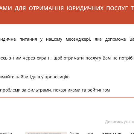
САМИ ДЛЯ ОТРИМАННЯ ЮРИДИЧНИХ ПОСЛУГ Т
ридичне питання у нашому месенджері, яка допоможе В
тесь з ним через екран , щоб отримати послугу Вам не потріб
римайте найвигіднішу пропозицію
 проблеми за фильтрами, показниками та рейтингом
Дивитись усі н
ника
Якщо суд встановив дл