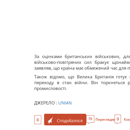
За оцінками британських військових, для
військово-повітряних сил бракує щонай
заявляв, що країна має обмежений час для по
Також відомо, що Велика Британія готує 
переходу в стан війни. Він торкнеться р
промисловості.
ДЖЕРЕЛО :
UNIAN
0
70
0
Переглядів
Ком
Сподобалося