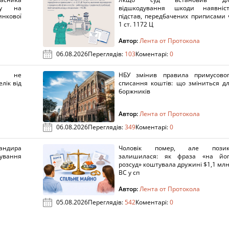
нку на
відшкодування шкоди наявніс
нкової
підстав, передбачених приписами 
1 ст. 1172 Ц
Автор:
Лента от Протокола
06.08.2026
Переглядів:
103
Коментарі:
0
х не
НБУ змінив правила примусово
лік від
списання коштів: що зміниться д
боржників
Автор:
Лента от Протокола
06.08.2026
Переглядів:
349
Коментарі:
0
ндира
Чоловік помер, але позик
рування
залишилася: як фраза «на йо
розсуд» коштувала дружині $1,1 млн
ВС у сп
Автор:
Лента от Протокола
05.08.2026
Переглядів:
542
Коментарі:
0