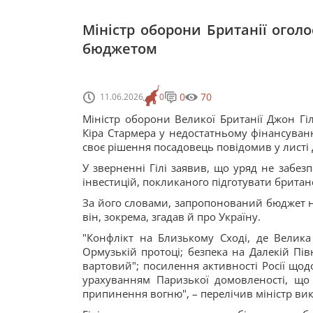
Міністр оборони Британії огол
бюджетом
0
70
11.06.2026
0
Міністр оборони Великої Британії Джон Гіл
Кіра Стармера у недостатньому фінансуванн
своє рішення посадовець повідомив у листі 
У зверненні Гілі заявив, що уряд не забез
інвестицій, покликаного підготувати британ
За його словами, запропонований бюджет не 
він, зокрема, згадав й про Україну.
"Конфлікт на Близькому Сході, де Велика
Ормузькій протоці; безпека на Далекій Пі
вартовий"; посилення активності Росії щодо
урахуванням Паризької домовленості, що 
припинення вогню", – перелічив міністр ви