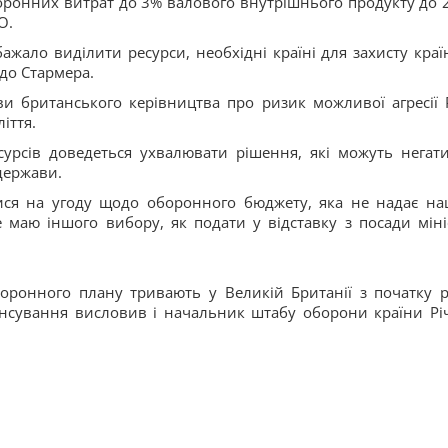
боронних витрат до 3% валового внутрішнього продукту до 
О.
бажало виділити ресурси, необхідні країні для захисту краї
 до Стармера.
ви британського керівництва про ризик можливої агресії Р
іття.
сурсів доведеться ухвалювати рішення, які можуть негат
 держави.
ися на угоду щодо оборонного бюджету, яка не надає н
 маю іншого вибору, як подати у відставку з посади міні
оронного плану тривають у Великій Британії з початку р
нсування висловив і начальник штабу оборони країни Рі