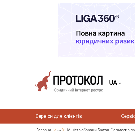
UA
Сервіси для клієнтів
Серві
...
Головна
Міністр оборони Британії оголосив про