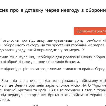
осив про відставку через незгоду з оборон
Відключити рекл
і оголосив про відставку, звинувативши уряд прем’єр-міні
і оборонного сектору на тлі зростання глобальних загроз.
до глави уряду, який оприлюднив у соцмережі X.
печив фінансування, необхідне для реалізації Плану оборо
ські збройні сили до нових викликів безпеки.
відповідає рівню загроз, з якими стикається країна. Серед
 Британія зараз очолює багатонаціональну військову міс
вночі, де Велика Британія зараз очолює місію НАТО "Аркти
 Великої Британії та країн НАТО та посилення атак в Україн
підтверджує розгортання британських військ в Україні п
клики.