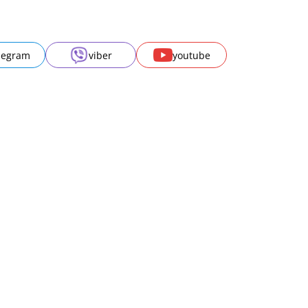
legram
viber
youtube