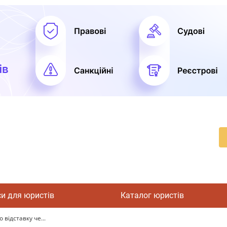
си для юристів
Каталог юристів
 відставку че...