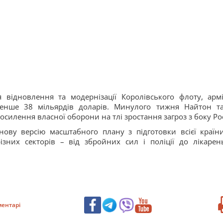
 відновлення та модернізації Королівського флоту, армі
менше 38 мільярдів доларів. Минулого тижня Найтон т
силення власної оборони на тлі зростання загроз з боку Рос
нову версію масштабного плану з підготовки всієї країн
ізних секторів – від збройних сил і поліції до лікарен
ентарі