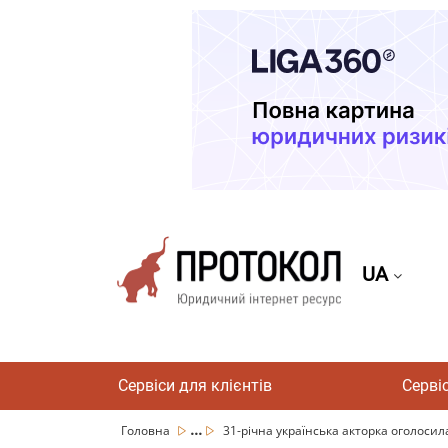
UA
Сервіси для клієнтів
Серві
...
Головна
31-річна українська акторка оголосила 