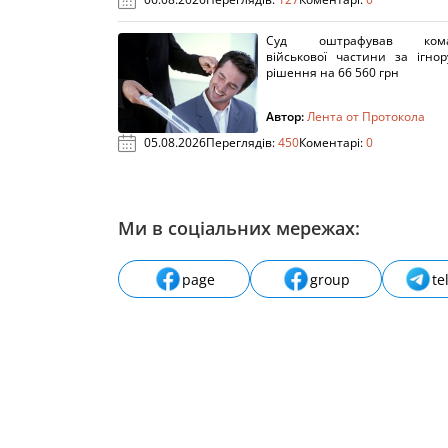
Суд оштрафував кома
військової частини за ігно
рішення на 66 560 грн
Автор:
Лента от Протокола
05.08.2026
Переглядів:
450
Коментарі:
0
Ми в соціальних мережах:
page
group
te