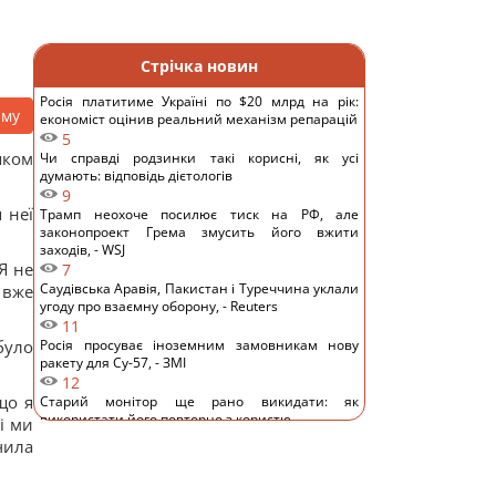
Стрічка новин
Росія платитиме Україні по $20 млрд на рік:
аму
економіст оцінив реальний механізм репарацій
5
яком
Чи справді родзинки такі корисні, як усі
думають: відповідь дієтологів
9
 неї
Трамп неохоче посилює тиск на РФ, але
законопроект Грема змусить його вжити
заходів, - WSJ
Я не
7
Саудівська Аравія, Пакистан і Туреччина уклали
 вже
угоду про взаємну оборону, - Reuters
11
було
Росія просуває іноземним замовникам нову
ракету для Су-57, - ЗМІ
12
що я
Старий монітор ще рано викидати: як
використати його повторно з користю
і ми
10
чила
Одна фраза миттєво поставить на місце
зверхню людину: психолог розкрила секрет
11