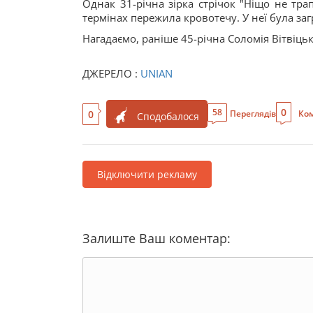
Однак 31-річна зірка стрічок "Ніщо не тра
термінах пережила кровотечу. У неї була заг
Нагадаємо, раніше 45-річна Соломія Вітвіцьк
ДЖЕРЕЛО :
UNIAN
0
58
0
Переглядів
Ком
Сподобалося
Відключити рекламу
Залиште Ваш коментар: