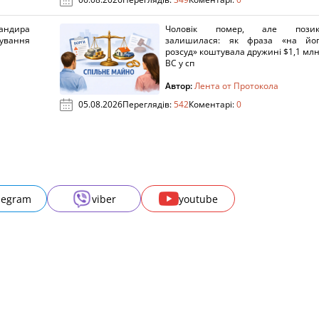
ндира
Чоловік помер, але позик
рування
залишилася: як фраза «на йо
розсуд» коштувала дружині $1,1 млн
ВС у сп
Автор:
Лента от Протокола
05.08.2026
Переглядів:
542
Коментарі:
0
legram
viber
youtube