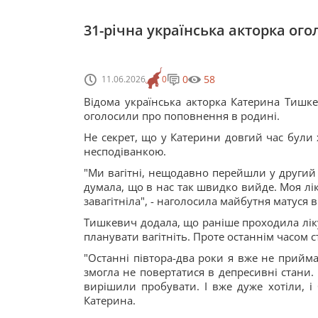
31-річна українська акторка ого
0
58
11.06.2026
0
Відома українська акторка Катерина Тишк
оголосили про поповнення в родині.
Не секрет, що у Катерини довгий час були х
несподіванкою.
"Ми вагітні, нещодавно перейшли у другий 
думала, що в нас так швидко вийде. Моя лік
завагітніла", - наголосила майбутня матуся в
Тишкевич додала, що раніше проходила лік
планувати вагітніть. Проте останнім часом с
"Останні півтора-два роки я вже не прийма
змогла не повертатися в депресивні стани.
вирішили пробувати. І вже дуже хотіли, і 
Катерина.