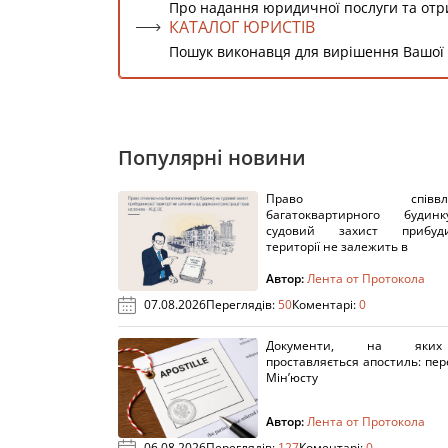
Про надання юридичної послуги та от
КАТАЛОГ ЮРИСТІВ
Пошук виконавця для вирішення Вашої
Популярні новини
Право співвлас
багатоквартирного буди
судовий захист прибуди
території не залежить в
Автор:
Лента от Протокола
07.08.2026
Переглядів:
50
Коментарі:
0
Документи, на яки
проставляється апостиль: пере
Мін’юсту
Автор:
Лента от Протокола
06.08.2026
Переглядів:
127
Коментарі:
0