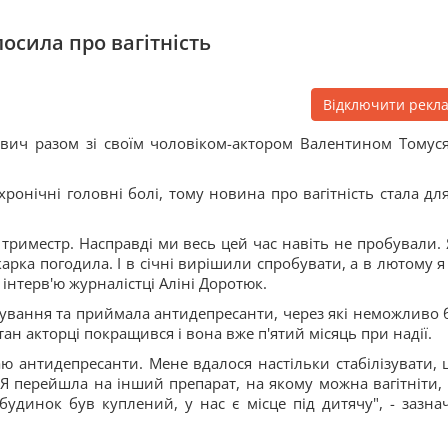
лосила про вагітність
Відключити рекл
евич разом зі своїм чоловіком-актором Валентином Томус
ронічні головні болі, тому новина про вагітність стала для
триместр. Насправді ми весь цей час навіть не пробували. 
арка погодила. І в січні вирішили спробувати, а в лютому я
 інтерв'ю журналістці Аліні Доротюк.
ування та приймала антидепресанти, через які неможливо 
тан акторці покращився і вона вже п'ятий місяць при надії.
ю антидепресанти. Мене вдалося настільки стабілізувати, 
 Я перейшла на інший препарат, на якому можна вагітніти, 
будинок був куплений, у нас є місце під дитячу", - зазна