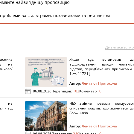
римайте найвигіднішу пропозицію
 проблеми за фильтрами, показниками та рейтингом
Дивитись усі н
ника
Якщо суд встановив дл
нку на
відшкодування шкоди наявніс
нкової
підстав, передбачених приписами 
1 ст. 1172 Ц
Автор:
Лента от Протокола
06.08.2026
Переглядів:
103
Коментарі:
0
х не
НБУ змінив правила примусово
лік від
списання коштів: що зміниться д
боржників
Автор:
Лента от Протокола
06.08.2026
Переглядів:
349
Коментарі:
0