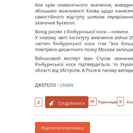
Але крім символічного значення, виведен
збільшені можливості Києва щодо нанесен
самостійного відступу шляхом перерізанн
зазначив Букволл.
Вихід росіян з Кінбурнської коси – новини
У новому звіті Інституту вивчення війни (I
частин Кінбурнської коси стає "все біл
повітряно-десантного полку Москви залишают
Військовий експерт Іван Ступак зазначи
Кінбурнської коси підтвердиться, то Укра
області від обстрілів. А Росія в такому випа
ДЖЕРЕЛО :
UNIAN
0
98
0
Переглядів
Ком
Сподобалося
Відключити рекламу