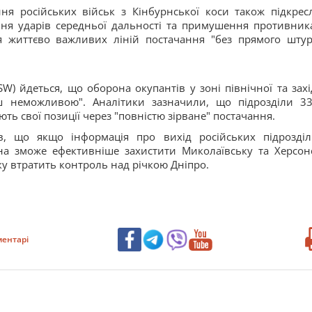
ня російських військ з Кінбурнської коси також підкрес
ня ударів середньої дальності та примушення противник
я життєво важливих ліній постачання "без прямого штур
SW) йдеться, що оборона окупантів у зоні північної та захі
ьш неможливою". Аналітики зазначили, що підрозділи 33
ь свої позиції через "повністю зірване" постачання.
в, що якщо інформація про вихід російських підрозділ
їна зможе ефективніше захистити Миколаївську та Херсон
дку втратить контроль над річкою Дніпро.
ентарі