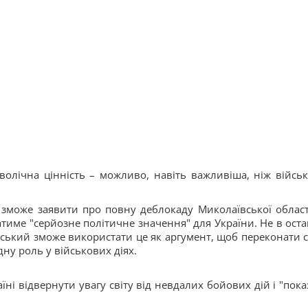
лічна цінність – можливо, навіть важливіша, ніж військ
 зможе заявити про повну деблокаду Миколаївської області
матиме "серйозне політичне значення" для України. Не в ост
ський зможе використати це як аргумент, щоб переконати с
дну роль у військових діях.
їні відвернути увагу світу від невдалих бойових дій і "пока