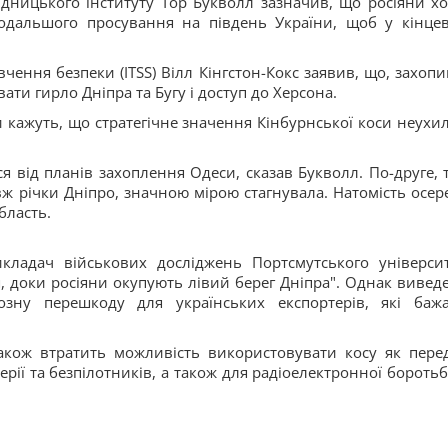
ідницького інституту Тор Букволл зазначив, що росіяни хо
одальшого просування на південь України, щоб у кінце
ивчення безпеки (ITSS) Вілл Кінгстон-Кокс заявив, що, захоп
ти гирло Дніпра та Бугу і доступ до Херсона.
ти кажуть, що стратегічне значення Кінбурнської коси неухи
я від планів захоплення Одеси, сказав Букволл. По-друге, 
вж річки Дніпро, значною мірою стагнувала. Натомість осер
бласть.
ладач військових досліджень Портсмутського університ
, доки росіяни окупують лівий берег Дніпра". Однак вивед
озну перешкоду для українських експортерів, які баж
я також втратить можливість використовувати косу як пере
ерії та безпілотників, а також для радіоелектронної боротьб