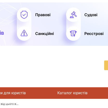
си для юристів
Каталог юристів
від цього в...