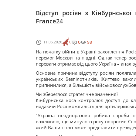
Відступ росіян з Кінбурнської
France24
0
98
11.06.2026
0
На початку війни в Україні захоплення Рос
перемог Москви на півдні. Однак тепер росі
переваги отримає від цього Україна – аналіз
Основна причина відступу росіян полягала
українських безпілотників. Життєво важл
припинилися, а більшість військовослужбовц
Чи збереглося стратегічне значення?
Кінбурнська коса контролює доступ до к
надаючи Росії можливість для артилерійськи
"Україна неодноразово робила спроби по
важливою, що минулого року попросив Спол
який Вашингтон може представити президен