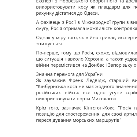
Експерт з Норвезького оборонного та досл
використовувати косу як плацдарм для п
рахунку дістатися до Одеси.
А фахівець з Росії з Міжнародної групи з в
смугу, Росія отримала можливість контролюва
Однак у міру того, як війна триває, експер
знижується.
По-перше, тому що Росія, схоже, відмовилас
що ситуація навколо Херсона, а також уздо
війни перемістився на Донбас і Запорізьку о
Значна перемога для України
Як зауважив Френк Ледвідж, старший вик
"Кінбурнська коса не має жодного значення
російських військ все одно усуне серй
використовувати порти Миколаєва.
Крім того, зазначає Кінгстон-Кокс, "Росі
позицію для спостереження, для своєї артил
переслідування морських маршрутів".