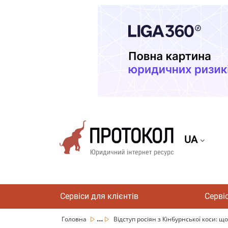
UA
Сервіси для клієнтів
Серві
...
Головна
Відступ росіян з Кінбурнської коси: що 