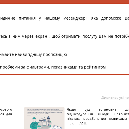
ридичне питання у нашому месенджері, яка допоможе В
тесь з ним через екран , щоб отримати послугу Вам не потріб
римайте найвигіднішу пропозицію
 проблеми за фильтрами, показниками та рейтингом
Дивитись усі н
сового
Якщо суд встановив дл
ься для
відшкодування шкоди наявніс
підстав, передбачених приписами 
1 ст. 1172 Ц