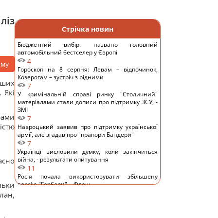
ліз
Стрічка новин
Бюджетний вибір: названо головний
автомобільний бестселер у Європі
4
аму
Гороскоп на 8 серпня: Левам – відпочинок,
Козерогам – зустріч з рідними
іших
7
 Які
У кримінальній справі ринку "Столичний"
матеріалами стали дописи про підтримку ЗСУ, -
ЗМІ
рами
7
істю
Навроцький заявив про підтримку української
армії, але згадав про "прапори Бандери"
7
Українці висловили думку, коли закінчиться
війна, - результати опитування
асно
11
Росія почала використовувати збільшену
льки
версію "Гербери", - Флеш
10
лан,
Смачна сирна запіканка з рисом: старовинний
рецепт по-українськи
12