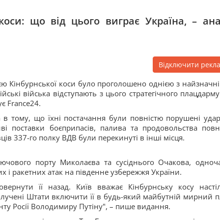
 коси: що від цього виграє Україна, – ана
Відключити рекл
ією Кінбурнської коси було проголошено однією з найзначн
йські війська відступають з цього стратегічного плацдарму.
ує France24.
 в тому, що їхні постачання були повністю порушені уда
иві поставки боєприпасів, палива та продовольства повн
ів 337-го полку ВДВ були перекинуті в інші місця.
лючового порту Миколаєва та сусіднього Очакова, одноч
х і ракетних атак на південне узбережжя України.
вернути її назад. Київ вважає Кінбурнську косу насті
учені Штати включити її в будь-який майбутній мирний п
ту Росії Володимиру Путіну", – пише видання.