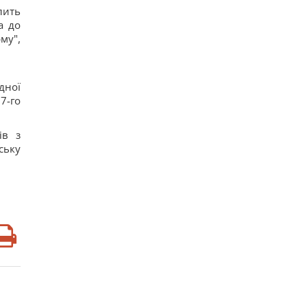
лить
а до
му",
дної
7-го
ів з
ську