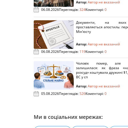
Автор:
Автор не вказаний
06.08.2026
Переглядів:
324
Коментарі:
0
Документи, на яки
проставляється апостиль: пере
Мін’юсту
Автор:
Автор не вказаний
06.08.2026
Переглядів:
119
Коментарі:
0
Чоловік помер, але п
залишилася: як фраза «н
розсуд» коштувала дружині $1,
ВС у сп
Автор:
Автор не вказаний
05.08.2026
Переглядів:
526
Коментарі:
0
Ми в соціальних мережах: