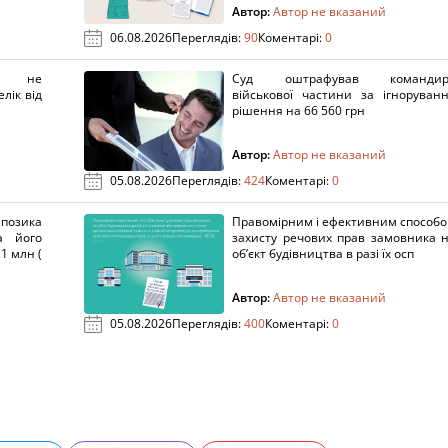
Автор:
Автор не вказаний
06.08.2026
Переглядів:
90
Коментарі:
0
х не
Суд оштрафував командир
лік від
військової частини за ігноруван
рішення на 66 560 грн
Автор:
Автор не вказаний
05.08.2026
Переглядів:
424
Коментарі:
0
озика
Правомірним і ефективним способ
а його
захисту речових прав замовника 
1 млн (
об’єкт будівництва в разі їх осп
Автор:
Автор не вказаний
05.08.2026
Переглядів:
400
Коментарі:
0