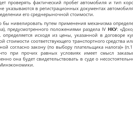
дет проверять фактический пробег автомобиля и тип кор
не указываются в регистрационных документах автомобиля
ределении его среднерыночной стоимости.
о бы нивелировать путем применения механизма определ
а), предусмотренного положениями раздела IV
НКУ
: «Дохо
 определяется исходя из цены, указанной в договоре ку
й стоимости соответствующего транспортного средства ил
ой согласно закону (по выбору плательщика налога)» (п.1
, что при прочих равных условиях имеет смысл заказы
нно она будет свидетельствовать в суде о несостоятельн
 Минэкономики.