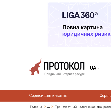
UA
Сервіси для клієнтів
Серві
...
Головна
Транспортный налог: какая она, распл