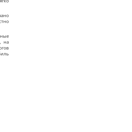
ягко
зано
стно
зные
, на
огов
биль