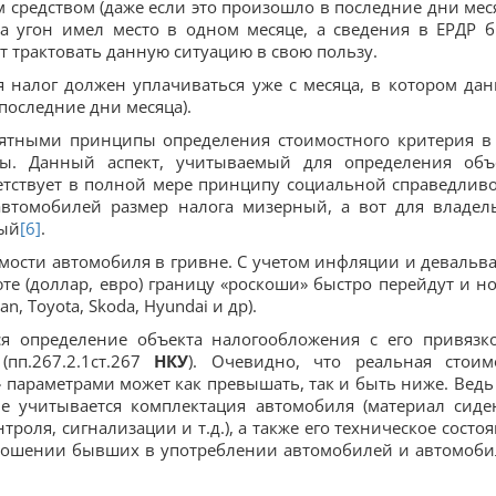
 средством (даже если это произошло в последние дни меся
да угон имел место в одном месяце, а сведения в ЕРДР 
т трактовать данную ситуацию в свою пользу.
я налог должен уплачиваться уже с месяца, в котором да
 последние дни месяца).
ятными принципы определения стоимостного критерия в
ы. Данный аспект, учитываемый для определения объ
етствует в полной мере принципу социальной справедливо
автомобилей размер налога мизерный, а вот для владел
мый
[6]
.
имости автомобиля в гривне. С учетом инфляции и девальв
е (доллар, евро) границу «роскоши» быстро перейдут и н
an, Toyota, Skoda, Hyundai и др).
 определение объекта налогообложения с его привязк
пп.267.2.1ст.267
НКУ
). Очевидно, что реальная стоим
параметрами может как превышать, так и быть ниже. Ведь
е учитывается комплектация автомобиля (материал сиде
оля, сигнализации и т.д.), а также его техническое состоя
ношении бывших в употреблении автомобилей и автомоби