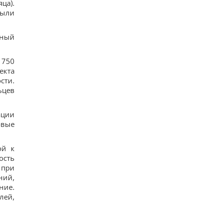
ца).
были
нный
 750
екта
сти.
ьцев
ации
овые
ой к
ость
 при
ний,
ние.
лей,