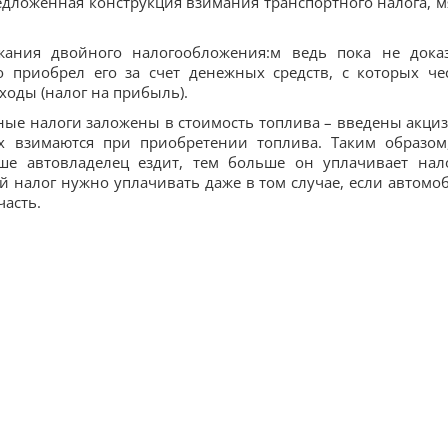
едложенная конструкция взимания транспортного налога, м
ания двойного налогообложения:м ведь пока не дока
то приобрел его за счет денежных средств, с которых че
оходы (налог на прибыль).
ные налоги заложены в стоимость топлива – введены акци
 взимаются при приобретении топлива. Таким образом
ше автовладелец ездит, тем больше он уплачивает нал
ый налог нужно уплачивать даже в том случае, если автомо
часть.