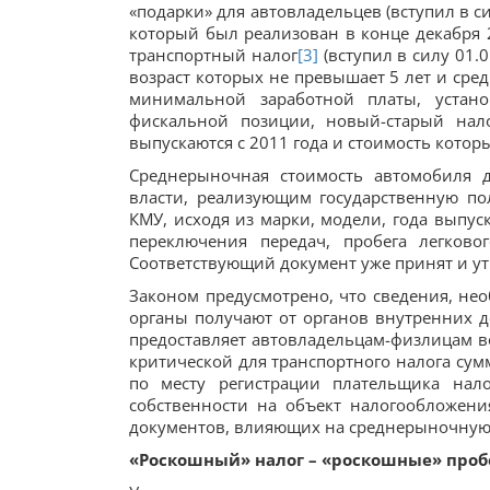
«подарки» для автовладельцев (вступил в си
который был реализован в конце декабря 
транспортный налог
[3]
(вступил в силу 01.0
возраст которых не превышает 5 лет и сре
минимальной заработной платы, устано
фискальной позиции, новый-старый нал
выпускаются с 2011 года и стоимость которых
Среднерыночная стоимость автомобиля 
власти, реализующим государственную по
КМУ, исходя из марки, модели, года выпус
переключения передач, пробега легково
Соответствующий документ уже принят и ут
Законом предусмотрено, что сведения, не
органы получают от органов внутренних де
предоставляет автовладельцам-физлицам в
критической для транспортного налога сум
по месту регистрации плательщика нал
собственности на объект налогообложени
документов, влияющих на среднерыночную 
«Роскошный» налог – «роскошные» про