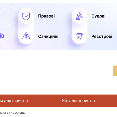
си для юристів
Каталог юристів
ата за «роскош...