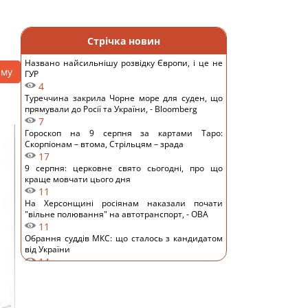
Стрічка новин
Названо найсильнішу розвідку Європи, і це не
аму
ГУР
4
Туреччина закрила Чорне море для суден, що
прямували до Росії та України, - Bloomberg
7
Гороскоп на 9 серпня за картами Таро:
Скорпіонам – втома, Стрільцям – зрада
17
9 серпня: церковне свято сьогодні, про що
краще мовчати цього дня
11
На Херсонщині росіянам наказали почати
"вільне полювання" на автотранспорт, - ОВА
11
Обрання суддів МКС: що сталось з кандидатом
від України
14
ШІ навчився створювати життєздатні віруси,
яких не існувало в природі, - NYT
12