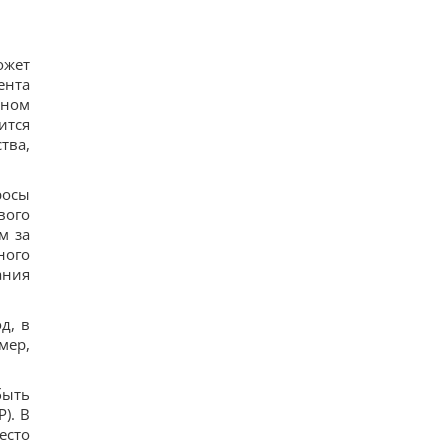
ожет
ента
нном
ится
тва,
росы
вого
м за
ного
ания
д, в
мер,
быть
). В
есто