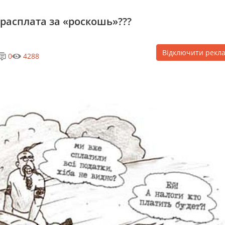
 расплата за «роскошь»???
Відключити рекл
0
4288