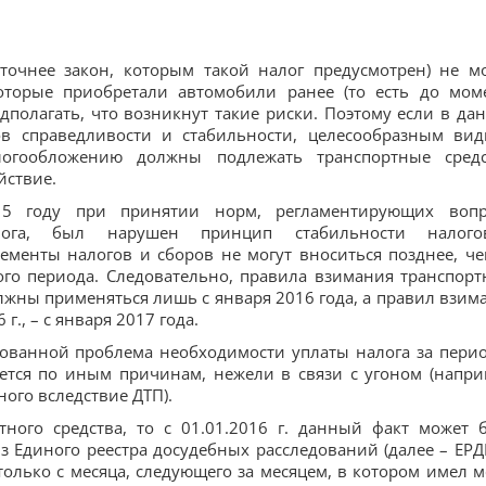
очнее закон, которым такой налог предусмотрен) не м
которые приобретали автомобили ранее (то есть до мом
едполагать, что возникнут такие риски. Поэтому если в да
в справедливости и стабильности, целесообразным вид
логообложению должны подлежать транспортные средс
йствие.
15 году при принятии норм, регламентирующих воп
алога, был нарушен принцип стабильности налого
ементы налогов и сборов не могут вноситься позднее, че
го периода. Следовательно, правила взимания транспорт
должны применяться лишь с января 2016 года, а правил взим
г., – с января 2017 года.
рованной проблема необходимости уплаты налога за перио
ется по иным причинам, нежели в связи с угоном (напри
ого вследствие ДТП).
тного средства, то с 01.01.2016 г. данный факт может 
Единого реестра досудебных расследований (далее – ЕРДР
только с месяца, следующего за месяцем, в котором имел м