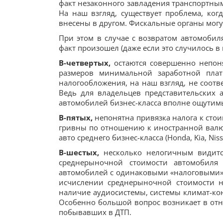
факт незаконного завладения транспортным
На наш взгляд, существует проблема, ког
внесены в другом. Фискальные органы могу
При этом в случае с возвратом автомобил
факт произошел (даже если это случилось в
В-четвертых,
остаются совершенно непон
размеров минимальной заработной плат
налогообложения, на наш взгляд, не соотв
Ведь для владельцев представительских 
автомобилей бизнес-класса вполне ощути
В-пятых,
непонятна привязка налога к сто
гривны по отношению к иностранной валют
авто среднего бизнес-класса (Honda, Kia, Niss
В-шестых,
несколько нелогичным видится
среднерыночной стоимости автомобиля (
автомобилей с одинаковыми «налоговыми» 
исчислении среднерыночной стоимости н
наличие аудиосистемы, системы климат-контр
Особенно большой вопрос возникает в от
побывавших в ДТП.