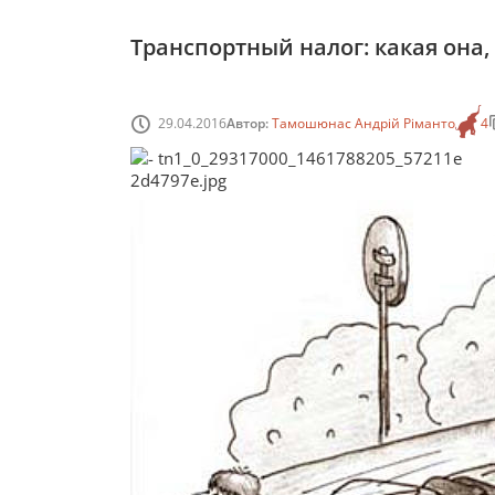
Транспортный налог: какая она,
29.04.2016
Автор:
Тамошюнас Андрій Ріманто
4