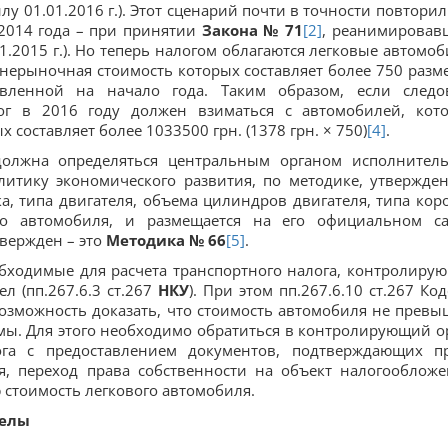
лу 01.01.2016 г.). Этот сценарий почти в точности повторил 
2014 года – при принятии
Закон
а № 71
[2]
, реанимировав
1.2015 г.). Но теперь налогом облагаются легковые автомоб
днерыночная стоимость которых составляет более 750 разм
вленной на начало года. Таким образом, если следо
ог в 2016 году должен взиматься с автомобилей, кот
 составляет более 1033500 грн. (1378 грн. × 750)
[4]
.
должна определяться центральным органом исполнител
литику экономического развития, по методике, утвержде
ка, типа двигателя, объема цилиндров двигателя, типа кор
го автомобиля, и размещается на его официальном са
вержден – это
Методика № 66
[5]
.
обходимые для расчета транспортного налога, контролиру
л (пп.267.6.3 ст.267
НКУ
). При этом пп.267.6.10 ст.267 Код
озможность доказать, что стоимость автомобиля не превы
мы. Для этого необходимо обратиться в контролирующий о
ога с предоставлением документов, подтверждающих п
я, переход права собственности на объект налогообложе
стоимость легкового автомобиля.
белы