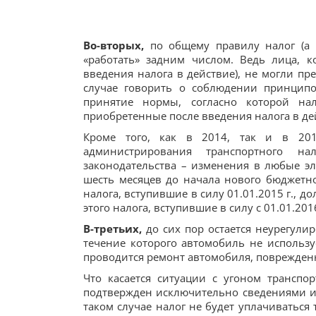
Во-вторых,
по общему правилу налог (а т
«работать» задним числом. Ведь лица, 
введения налога в действие), не могли пр
случае говорить о соблюдении принципо
принятие нормы, согласно которой на
приобретенные после введения налога в де
Кроме того, как в 2014, так и в 20
администрирования транспортного н
законодательства – изменения в любые эл
шесть месяцев до начала нового бюджетно
налога, вступившие в силу 01.01.2015 г., 
этого налога, вступившие в силу с 01.01.2016 
В-третьих,
до сих пор остается неурегули
течение которого автомобиль не использу
проводится ремонт автомобиля, поврежденн
Что касается ситуации с угоном транспор
подтвержден исключительно сведениями из 
таком случае налог не будет уплачиваться 