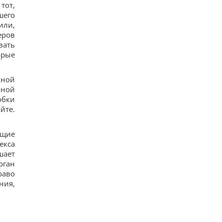
тот,
13
Чи справді родзинки такі корисні, як усі
шего
думають: відповідь дієтологів
или,
14
еров
Трамп неохоче посилює тиск на РФ, але
вать
законопроект Грема змусить його вжити
орые
заходів, - WSJ
11
Саудівська Аравія, Пакистан і Туреччина уклали
ьной
угоду про взаємну оборону, - Reuters
нной
15
Росія просуває іноземним замовникам нову
обки
ракету для Су-57, - ЗМІ
йте.
18
ющие
екса
шает
рган
раво
ния,