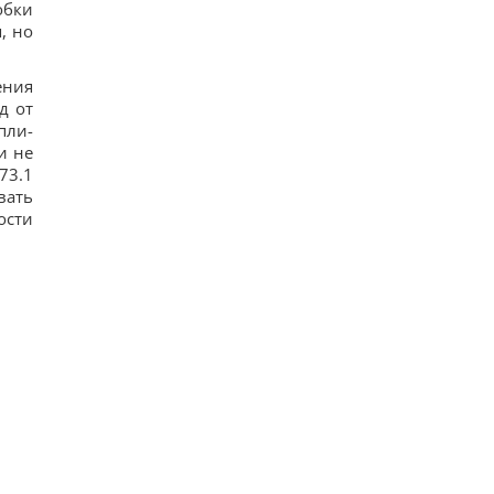
обки
, но
ения
д от
пли-
и не
73.1
вать
ости