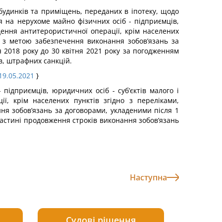
 будинків та приміщень, переданих в іпотеку, щодо
 на нерухоме майно фізичних осіб - підприємців,
дення антитерористичної операції, крім населених
у з метою забезпечення виконання зобов’язань за
ня 2018 року до 30 квітня 2021 року за погодженням
в, штрафних санкцій.
19.05.2021
}
ідприємців, юридичних осіб - суб’єктів малого і
ї, крім населених пунктів згідно з переліками,
я зобов’язань за договорами, укладеними після 1
 частині продовження строків виконання зобов’язань
Наступна
Судові рішення