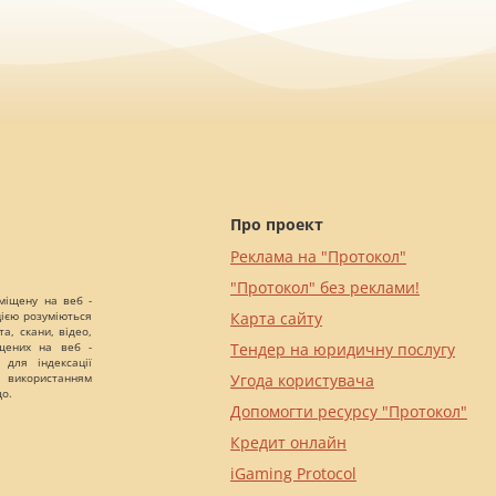
Про проект
Реклама на "Протокол"
"Протокол" без реклами!
міщену на веб -
цією розуміються
Карта сайту
а, скани, відео,
іщених на веб -
Тендер на юридичну послугу
 для індексації
 використанням
Угода користувача
що.
Допомогти ресурсу "Протокол"
Кредит онлайн
iGaming Protocol