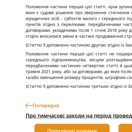
Положення частини першої цієї статті, крім зупин
яких є судове рішення про звернення стягнення н
юридичних осіб - суб’єктів малого і середнього 
пунктів згідно з переліками, передбаченими час
договорами, укладеними після 1 січня 2018 року до
сторін вносилися зміни в частині продовження стр
{Статтю 9 доповнено частиною другою згідно із З
Положення частини першої цієї статті не поширю
середнього підприємництва, місцем розташуванн
передбаченими частиною четвертою статті 4 цьог
травня 2021 року, або за договорами, до яких післ
та/або зменшення розміру процентів, штрафних са
{Статтю 9 доповнено частиною третьою згідно із 
Попередня
Про тимчасові заходи на період прове
Популярні новини