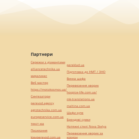
Партнери
Сережки з діамантами
pereklad.ua
alliancetechnika.ua
Підготовка до НМТ / ЗНО
миралинкс
Винна шафа
Веб мастер
Перевезення хворих
https://motokosmos.ua/
hospice-life.com.ua/
Синтезатори
mk-translations.ua
perevod.agency
maltina.com.ua
agrotechnika.com.ua
Шафи купе
europeservice.com.ua
Брендові сумки
текст юа
Натяжні стелі Nova Stelya
Посилання
Перевезення хворих за
kievperevod.com.ua
кордон