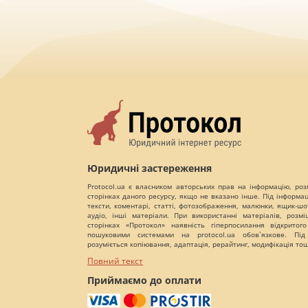
Юридичні застереження
Protocol.ua є власником авторських прав на інформацію, роз
сторінках даного ресурсу, якщо не вказано інше. Під інформа
тексти, коментарі, статті, фотозображення, малюнки, ящик-шот
аудіо, інші матеріали. При використанні матеріалів, розм
сторінках «Протокол» наявність гіперпосилання відкритого
пошуковими системами на protocol.ua обов`язкове. Під
розуміється копіювання, адаптація, рерайтинг, модифікація то
Повний текст
Приймаємо до оплати