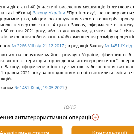
ення дії статті 40 (у частині виселення мешканців із житлових
а такі об’єкти)
Закону України
"Про іпотеку", не поширюються
підприємництва, місцем розташування якого є територія прове
тиною четвертою статті 4 цього Закону, оформлене в іпотек
 30 квітня 2021 року, або за договорами, до яких після 1 січ
оків виконання зобов’язань та/або зменшення розміру проценті
аконом
№ 2266-VIII від 21.12.2017
; в редакції Закону
№ 1451-IX від 
ються на нерухоме майно громадян України, фізичних осіб - п
я якого є територія проведення антитерористичної операці
о Закону, оформлене в іпотеку з метою забезпечення виконанн
я 1 травня 2021 року за погодженням сторін вносилися зміни в
нкцій.
Законом
№ 1451-IX від 19.05.2021
}
10/15
дення антитерористичної операції
Аналітична стаття
Консультації