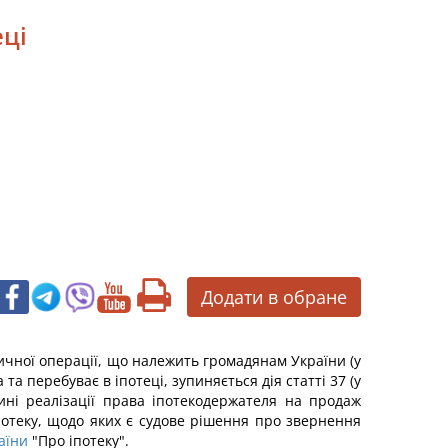
еці
Додати в обране
ичної операції, що належить громадянам України (у
 перебуває в іпотеці, зупиняється дія статті 37 (у
тині реалізації права іпотекодержателя на продаж
іпотеку, щодо яких є судове рішення про звернення
аїни
"Про іпотеку".