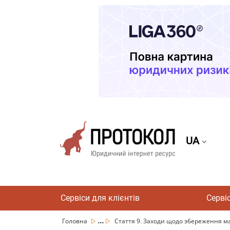
UA
Сервіси для клієнтів
Серві
...
Головна
Стаття 9. Заходи щодо збереження ма