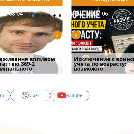
08-06
26-08-04
2026-08-05
2026-08-06
2026-08-04
2026-08-06
2026-07-30
уд встановив для
вживання впливом
Особливості захисту у
Документи, на яких не
Переоформлення
Исключение с воинс
Восьмий ААС фак
одування шкоди
статтею 369-2
кримінальному
проставляється
відстрочки за іншою
учета по возрасту:
підтвердив, що 
с
мінального
провадженні: я
апостиль: пер
підставою: нов
возможно
може скас
am
viber
youtube