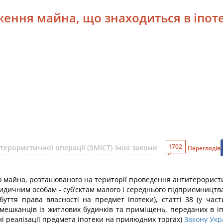
ження майна, що знаходиться в іпот
1702
терористичної операції (ЗМІСТ)
Інші закони
Переглядів
о майна, розташованого на території проведення антитерорист
дичним особам - суб’єктам малого і середнього підприємництва та
буття права власності на предмет іпотеки), статті 38 (у час
я мешканців із житлових будинків та приміщень, переданих в 
тині реалізації предмета іпотеки на прилюдних торгах)
Закону Укр