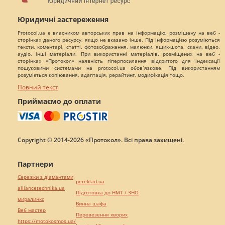
Юридичні застереження
Protocol.ua є власником авторських прав на інформацію, розміщену на веб -
сторінках даного ресурсу, якщо не вказано інше. Під інформацією розуміються
тексти, коментарі, статті, фотозображення, малюнки, ящик-шота, скани, відео,
аудіо, інші матеріали. При використанні матеріалів, розміщених на веб -
сторінках «Протокол» наявність гіперпосилання відкритого для індексації
пошуковими системами на protocol.ua обов`язкове. Під використанням
розуміється копіювання, адаптація, рерайтинг, модифікація тощо.
Повний текст
Приймаємо до оплати
Copyright © 2014-2026 «Протокол». Всі права захищені.
Партнери
Сережки з діамантами
pereklad.ua
alliancetechnika.ua
Підготовка до НМТ / ЗНО
миралинкс
Винна шафа
Веб мастер
Перевезення хворих
https://motokosmos.ua/