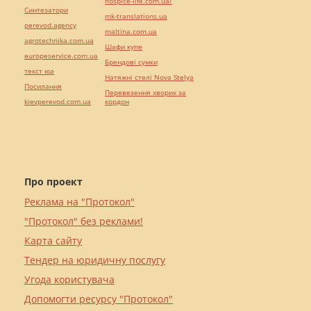
hospice-life.com.ua/
Синтезатори
mk-translations.ua
perevod.agency
maltina.com.ua
agrotechnika.com.ua
Шафи купе
europeservice.com.ua
Брендові сумки
текст юа
Натяжні стелі Nova Stelya
Посилання
Перевезення хворих за
kievperevod.com.ua
кордон
Про проект
Реклама на "Протокол"
"Протокол" без реклами!
Карта сайту
Тендер на юридичну послугу
Угода користувача
Допомогти ресурсу "Протокол"