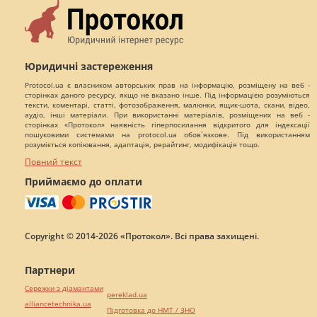
Юридичні застереження
Protocol.ua є власником авторських прав на інформацію, розміщену на веб -
сторінках даного ресурсу, якщо не вказано інше. Під інформацією розуміються
тексти, коментарі, статті, фотозображення, малюнки, ящик-шота, скани, відео,
аудіо, інші матеріали. При використанні матеріалів, розміщених на веб -
сторінках «Протокол» наявність гіперпосилання відкритого для індексації
пошуковими системами на protocol.ua обов`язкове. Під використанням
розуміється копіювання, адаптація, рерайтинг, модифікація тощо.
Повний текст
Приймаємо до оплати
Copyright © 2014-2026 «Протокол». Всі права захищені.
Партнери
Сережки з діамантами
pereklad.ua
alliancetechnika.ua
Підготовка до НМТ / ЗНО