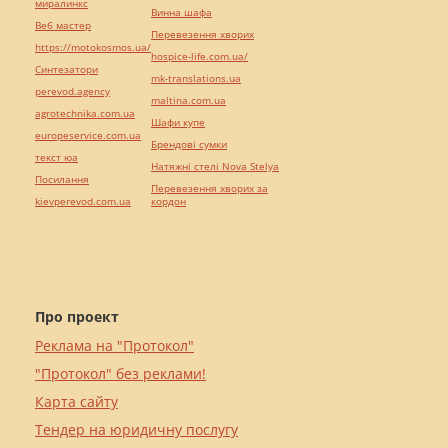
миралинкс
Винна шафа
Веб мастер
Перевезення хворих
https://motokosmos.ua/
hospice-life.com.ua/
Синтезатори
mk-translations.ua
perevod.agency
maltina.com.ua
agrotechnika.com.ua
Шафи купе
europeservice.com.ua
Брендові сумки
текст юа
Натяжні стелі Nova Stelya
Посилання
Перевезення хворих за
kievperevod.com.ua
кордон
Про проект
Реклама на "Протокол"
"Протокол" без реклами!
Карта сайту
Тендер на юридичну послугу