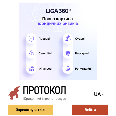
UA
Зареєструватися
Ввійти