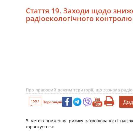
Стаття 19. Заходи щодо зниж
радіоекологічного контролю
Про правовий режим території, що зазнала радіо
Дод
1597
Переглядів
З метою зниження ризику захворюваності населе
гарантується: