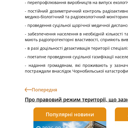
- перепрофілювання виробництв на випуск екологіч
- постійний дозиметричний контроль радіоактивно
медико-біологічний та радіоекологічний моніторин
- проведення суцільної щорічної медичної диспан
- забезпечення населення в необхідній кількості
мають радіопротекторні властивості, сприяють вив
- в разі доцільності дезактивація території спеціа
- поетапне проведення суцільної газифікації насел
- надання громадянам, які проживають у зазнач
постраждали внаслідок Чорнобильської катастрофи
Попередня
Про правовий режим території, що заз
Популярні новини