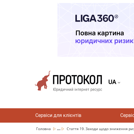
UA
Сервіси для клієнтів
Серві
...
Головна
Стаття 19. Заходи щодо зниження риз