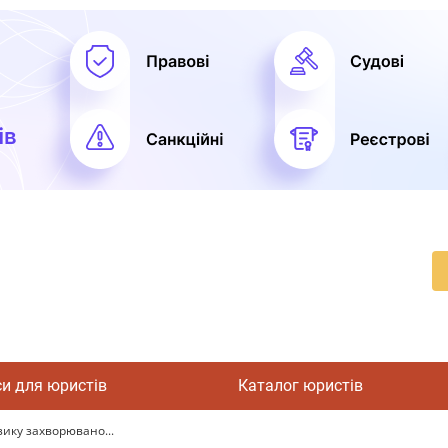
си для юристів
Каталог юристів
ику захворювано...