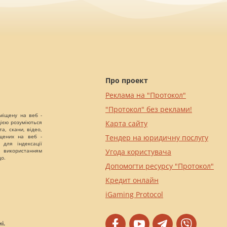
Про проект
Реклама на "Протокол"
"Протокол" без реклами!
міщену на веб -
цією розуміються
Карта сайту
а, скани, відео,
іщених на веб -
Тендер на юридичну послугу
 для індексації
 використанням
Угода користувача
що.
Допомогти ресурсу "Протокол"
Кредит онлайн
iGaming Protocol
і.