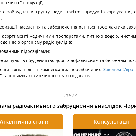
но чистої продукції;
го забруднення грунту, води, повітря, продуктів харчування,
г;
серизації населення та забезпечення ранньої профілактики зах
 та асортименті медичними препаратами, питною водою, чистими
еденню з організму радіонуклідів;
лізованими підрозділами;
ених пунктів і будівництво доріг з асфальтовим та бетонним пок
еній зоні, пільг і компенсацій, передбачених
Законом Украї
" та іншими актами чинного законодавства.
20/23
нала радіоактивного забруднення внаслідок Чор
Аналітична стаття
Консультації