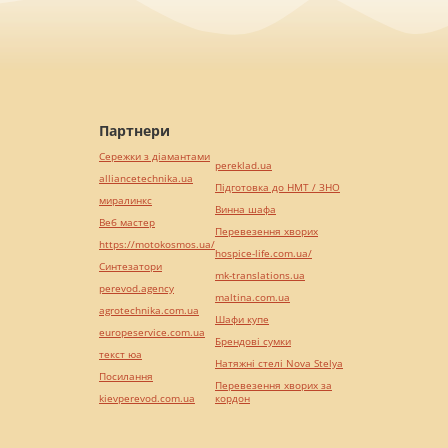
Партнери
Сережки з діамантами
pereklad.ua
alliancetechnika.ua
Підготовка до НМТ / ЗНО
миралинкс
Винна шафа
Веб мастер
Перевезення хворих
https://motokosmos.ua/
hospice-life.com.ua/
Синтезатори
mk-translations.ua
perevod.agency
maltina.com.ua
agrotechnika.com.ua
Шафи купе
europeservice.com.ua
Брендові сумки
текст юа
Натяжні стелі Nova Stelya
Посилання
Перевезення хворих за
kievperevod.com.ua
кордон