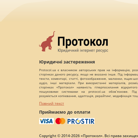
Юридичні застереження
Protocol.ua є власником авторських прав на інформацію, роз
сторінках даного ресурсу, якщо не вказано інше. Під інформа
тексти, коментарі, статті, фотозображення, малюнки, ящик-шот
аудіо, інші матеріали. При використанні матеріалів, розм
сторінках «Протокол» наявність гіперпосилання відкритого
пошуковими системами на protocol.ua обов`язкове. Під
розуміється копіювання, адаптація, рерайтинг, модифікація то
Повний текст
Приймаємо до оплати
Copyright © 2014-2026 «Протокол». Всі права захищен