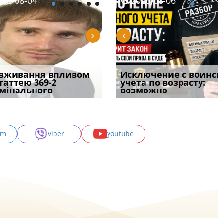
08-06
26-08-04
2026-08-05
2026-08-06
2026-08-04
2026-08-06
2026-07-30
уд встановив для
вживання впливом
Особливості захисту у
Документи, на яких не
Переоформлення
Исключение с воинс
Восьмий ААС фак
одування шкоди
статтею 369-2
кримінальному
проставляється
відстрочки за іншою
учета по возрасту:
підтвердив, що 
с
мінального
провадженні: я
апостиль: пер
підставою: нов
возможно
може скас
am
viber
youtube