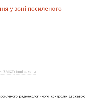
ня у зоні посиленого
 (ЗМІСТ)
Інші закони
посиленого радіоекологічного контролю державою