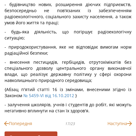
- будівництво нових, розширення діючих підприємств,
безпосередньо не пов'язаних із забезпеченням
радіоекологічного, соціального захисту населення, а також
умов його життя та праці;
- будь-яка діяльність, що погіршує радіоекологічну
ситуацію;
- природокористування, яке не відповідає вимогам норм
радіаційної безпеки;
- внесення пестицидів, гербіцидів, отрутохімікатів без
спеціального дозволу центрального органу виконавчої
влади, що реалізує державну політику у сфері охорони
навколишнього природного середовища;
{Абзац п'ятий статті 16 із змінами, внесеними згідно із
Законом
№ 5459-VI від 16.10.2012
}
- залучення школярів, учнів і студентів до робіт, які можуть
негативно вплинути на стан їх здоров'я.
Попередня
Наступна
17/23