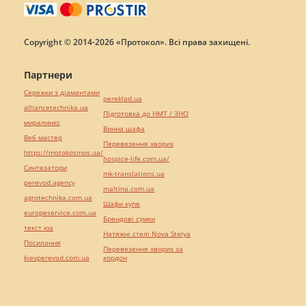
Copyright © 2014-2026 «Протокол». Всі права захищені.
Партнери
Сережки з діамантами
pereklad.ua
alliancetechnika.ua
Підготовка до НМТ / ЗНО
миралинкс
Винна шафа
Веб мастер
Перевезення хворих
https://motokosmos.ua/
hospice-life.com.ua/
Синтезатори
mk-translations.ua
perevod.agency
maltina.com.ua
agrotechnika.com.ua
Шафи купе
europeservice.com.ua
Брендові сумки
текст юа
Натяжні стелі Nova Stelya
Посилання
Перевезення хворих за
kievperevod.com.ua
кордон