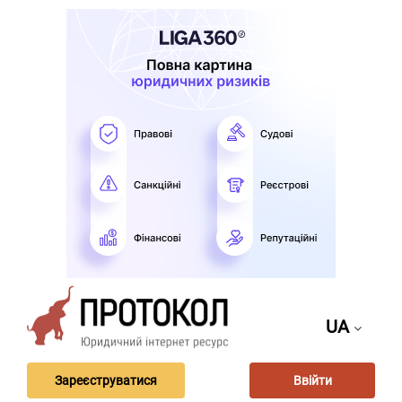
UA
Зареєструватися
Ввійти