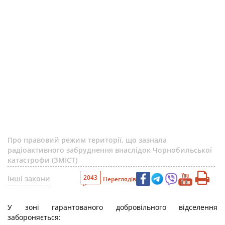
Про правовий режим території, що зазнала
радіоактивного забруднення внаслідок Чорнобильської
катастрофи (ЗМІСТ)
2043
Інші закони
Переглядів
У зоні гарантованого добровільного відселення
забороняється: