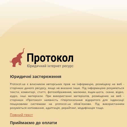
Юридичні застереження
Protocol.ua є власником авторських прав на інформацію, розміщену на веб -
сторінках даного ресурсу, якщо не вказано інше. Під інформацією розуміються
тексти, коментарі, статті, фотозображення, малюнки, ящик-шота, скани, відео,
аудіо, інші матеріали. При використанні матеріалів, розміщених на веб -
сторінках «Протокол» наявність гіперпосилання відкритого для індексації
пошуковими системами на protocol.ua обов`язкове. Під використанням
розуміється копіювання, адаптація, рерайтинг, модифікація тощо.
Повний текст
Приймаємо до оплати