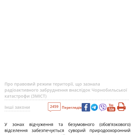
Про правовий режим території, що зазнала
радіоактивного забруднення внаслідок Чорнобильської
катастрофи (ЗМІСТ)
2459
Інші закони
Переглядів
У зонах відчуження та безумовного (обов'язкового)
відселення забезпечується суворий природоохоронний