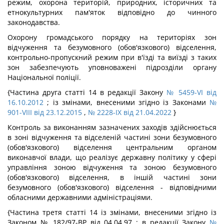
режим, охорона територій, природних, історичних та
етнокультурних пам'яток відповідно до чинного
законодавства.
Охорону громадського порядку на територіях зон
відчуження та безумовного (обов'язкового) відселення,
контрольно-пропускний режим при в'їзді та виїзді з таких
зон забезпечують уповноважені підрозділи органу
Національної поліції.
{Частина друга статті 14 в редакції Закону
№ 5459-VI від
16.10.2012
; із змінами, внесеними згідно із Законами
№
901-VIII від 23.12.2015
,
№ 2228-IX від 21.04.2022
}
Контроль за виконанням зазначених заходів здійснюється
в зоні відчуження та відселеній частині зони безумовного
(обов'язкового) відселення центральним органом
виконавчої влади, що реалізує державну політику у сфері
управління зоною відчуження та зоною безумовного
(обов'язкового) відселення, в іншій частині зони
безумовного (обов'язкового) відселення - відповідними
обласними державними адміністраціями.
{Частина третя статті 14 із змінами, внесеними згідно із
Законом № 182/97-ВР від 04.04.97 ; в редакції Закону
№