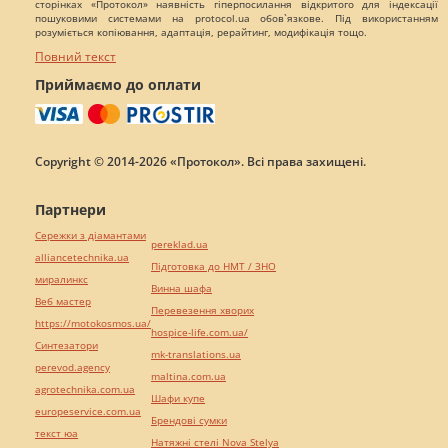
сторінках «Протокол» наявність гіперпосилання відкритого для індексації
пошуковими системами на protocol.ua обов`язкове. Під використанням
розуміється копіювання, адаптація, рерайтинг, модифікація тощо.
Повний текст
Приймаємо до оплати
Copyright © 2014-2026 «Протокол». Всі права захищені.
Партнери
Сережки з діамантами
pereklad.ua
alliancetechnika.ua
Підготовка до НМТ / ЗНО
миралинкс
Винна шафа
Веб мастер
Перевезення хворих
https://motokosmos.ua/
hospice-life.com.ua/
Синтезатори
mk-translations.ua
perevod.agency
maltina.com.ua
agrotechnika.com.ua
Шафи купе
europeservice.com.ua
Брендові сумки
текст юа
Натяжні стелі Nova Stelya