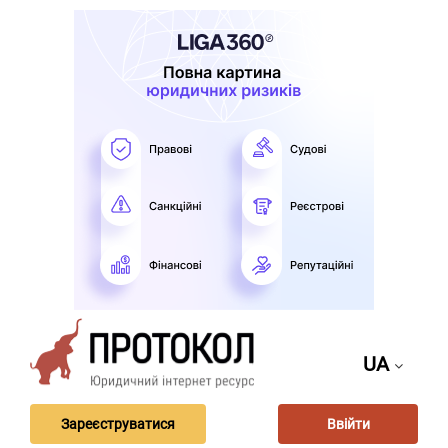
UA
Зареєструватися
Ввійти