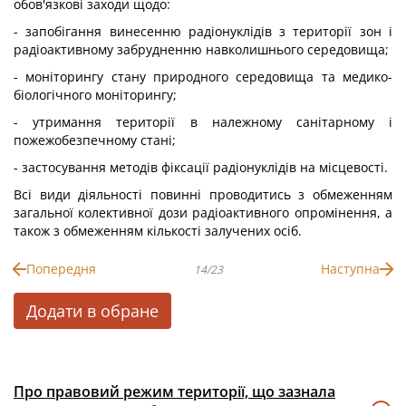
обов'язкові заходи щодо:
- запобігання винесенню радіонуклідів з території зон і
радіоактивному забрудненню навколишнього середовища;
- моніторингу стану природного середовища та медико-
біологічного моніторингу;
- утримання території в належному санітарному і
пожежобезпечному стані;
- застосування методів фіксації радіонуклідів на місцевості.
Всі види діяльності повинні проводитись з обмеженням
загальної колективної дози радіоактивного опромінення, а
також з обмеженням кількості залучених осіб.
Попередня
Наступна
14/23
Додати в обране
Про правовий режим території, що зазнала