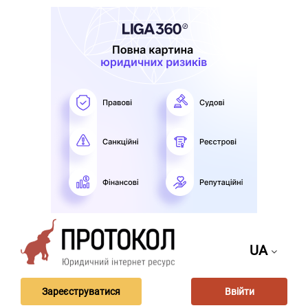
UA
Зареєструватися
Ввійти