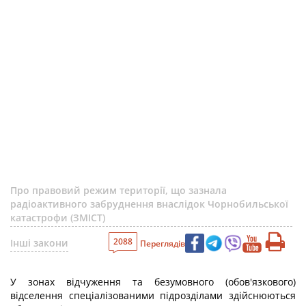
Про правовий режим території, що зазнала
радіоактивного забруднення внаслідок Чорнобильської
катастрофи (ЗМІСТ)
2088
Інші закони
Переглядів
У зонах відчуження та безумовного (обов'язкового)
відселення спеціалізованими підрозділами здійснюються