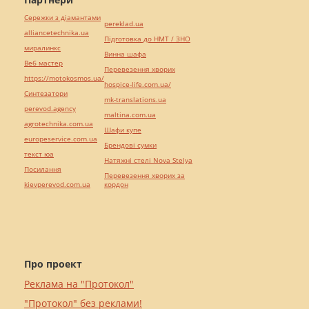
Сережки з діамантами
pereklad.ua
alliancetechnika.ua
Підготовка до НМТ / ЗНО
миралинкс
Винна шафа
Веб мастер
Перевезення хворих
https://motokosmos.ua/
hospice-life.com.ua/
Синтезатори
mk-translations.ua
perevod.agency
maltina.com.ua
agrotechnika.com.ua
Шафи купе
europeservice.com.ua
Брендові сумки
текст юа
Натяжні стелі Nova Stelya
Посилання
Перевезення хворих за
kievperevod.com.ua
кордон
Про проект
Реклама на "Протокол"
"Протокол" без реклами!