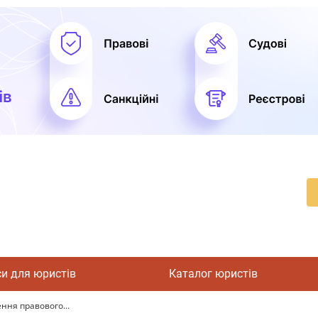
си для юристів
Каталог юристів
ення правового...