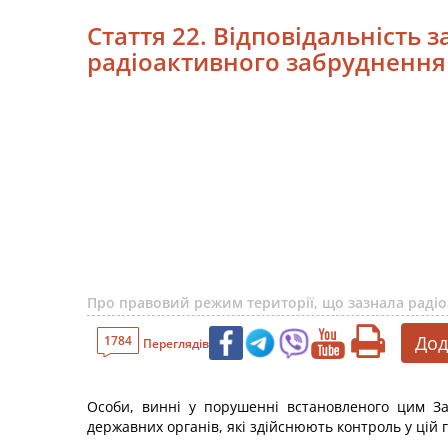
Стаття 22. Відповідальність
радіоактивного забруднення
Про правовий режим території, що зазнала радіо
Дод
1784
Переглядів
Особи, винні у порушенні встановленого цим За
державних органів, які здійснюють контроль у цій г