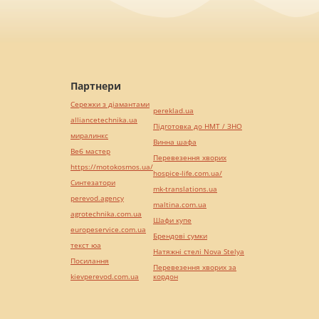
Партнери
Сережки з діамантами
pereklad.ua
alliancetechnika.ua
Підготовка до НМТ / ЗНО
миралинкс
Винна шафа
Веб мастер
Перевезення хворих
https://motokosmos.ua/
hospice-life.com.ua/
Синтезатори
mk-translations.ua
perevod.agency
maltina.com.ua
agrotechnika.com.ua
Шафи купе
europeservice.com.ua
Брендові сумки
текст юа
Натяжні стелі Nova Stelya
Посилання
Перевезення хворих за
kievperevod.com.ua
кордон