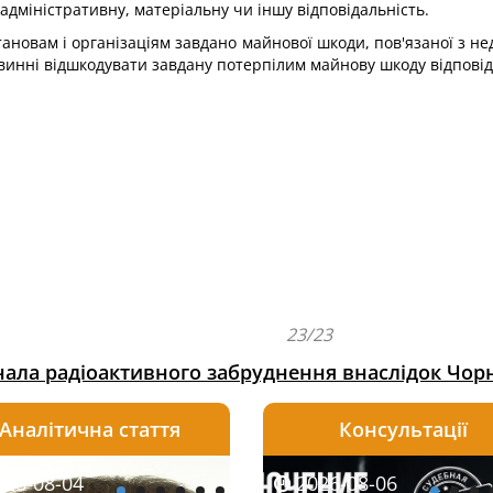
адміністративну, матеріальну чи іншу відповідальність.
тановам і організаціям завдано майнової шкоди, пов'язаної з
винні відшкодувати завдану потерпілим майнову шкоду відповід
23/23
нала радіоактивного забруднення внаслідок Чор
Аналітична стаття
Консультації
08-06
26-08-04
2026-08-05
2026-08-06
2026-08-04
2026-08-06
2026-07-30