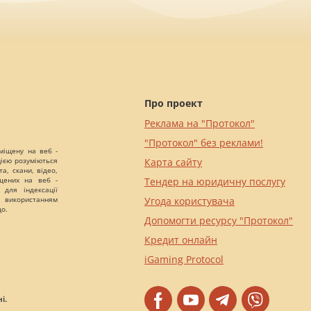
Про проект
Реклама на "Протокол"
"Протокол" без реклами!
міщену на веб -
цією розуміються
Карта сайту
а, скани, відео,
іщених на веб -
Тендер на юридичну послугу
 для індексації
 використанням
Угода користувача
що.
Допомогти ресурсу "Протокол"
Кредит онлайн
iGaming Protocol
і.