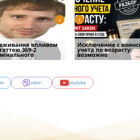
уд встановив для
вживання впливом
Особливості захисту у
Документи, на яких не
Переоформлення
Исключение с воинс
Восьмий ААС фак
одування шкоди
статтею 369-2
кримінальному
проставляється
відстрочки за іншою
учета по возрасту:
підтвердив, що 
с
мінального
провадженні: я
апостиль: пер
підставою: нов
возможно
може скас
am
viber
youtube