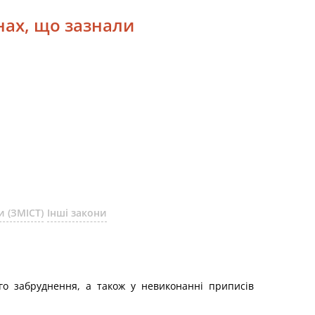
нах, що зазнали
 (ЗМІСТ)
Інші закони
го забруднення, а також у невиконанні приписів