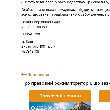
- несуть встановлену законодавством кримінальну, 
Особи, з вини яких громадянам, підприємствам, ус
зонах, що зазнали радіоактивного забруднення, по
Голова Верховної Ради
Української РСР
Л.КРАВЧУК
м. Київ
27 лютого 1991 року
№ 791а-XII
Попередня
Про правовий режим території, що заз
Популярні новини
2026-08-06
2026-08-03
2026-
20