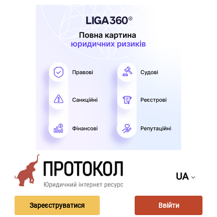
UA
Зареєструватися
Ввійти