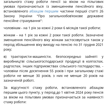
загального стажу роботи пенсії за віком на пільгових
умовах призначаються із зменшенням пенсійного віку,
встановленого
абзацом першим
частини першої статті 26
Закону України "Про загальнообов’язкове державне
пенсійне страхування":
чоловікам - на 1 рік за кожні 2 роки 6 місяців такої роботи;
жінкам - на 1 рік за кожні 2 роки такої роботи. Зазначене
зменшення пенсійного віку жінкам застосовується також у
період збільшення віку виходу на пенсію по 31 грудня 2021
року;
в) трактористи-машиністи, безпосередньо зайняті у
виробництві сільськогосподарської продукції в колгоспах,
радгоспах, інших підприємствах сільського господарства, -
чоловіки після досягнення 55 років і при загальному стажі
роботи не менше 30 років, з них не менше 20 років на
зазначеній роботі.
За відсутності стажу роботи, встановленого абзацом
першим цього пункту, у період до 1 квітня 2024 року пенсія
за віком на пільгових умовах призначається за наявності
стажу роботи: