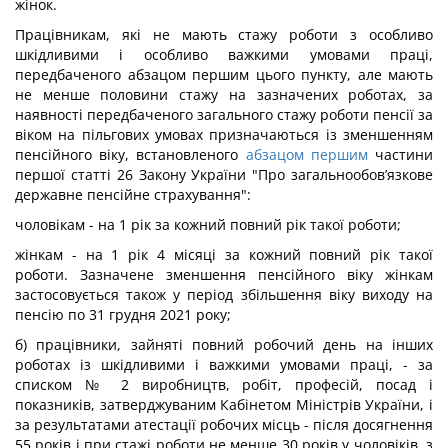
жінок.
Працівникам, які не мають стажу роботи з особливо
шкідливими і особливо важкими умовами праці,
передбаченого абзацом першим цього пункту, але мають
не менше половини стажу на зазначених роботах, за
наявності передбаченого загального стажу роботи пенсії за
віком на пільгових умовах призначаються із зменшенням
пенсійного віку, встановленого
абзацом першим
частини
першої статті 26 Закону України "Про загальнообов’язкове
державне пенсійне страхування":
чоловікам - на 1 рік за кожний повний рік такої роботи;
жінкам - на 1 рік 4 місяці за кожний повний рік такої
роботи. Зазначене зменшення пенсійного віку жінкам
застосовується також у період збільшення віку виходу на
пенсію по 31 грудня 2021 року;
б) працівники, зайняті повний робочий день на інших
роботах із шкідливими і важкими умовами праці, - за
списком № 2 виробництв, робіт, професій, посад і
показників, затверджуваним Кабінетом Міністрів України, і
за результатами атестації робочих місць - після досягнення
55 років і при стажі роботи не менше 30 років у чоловіків, з