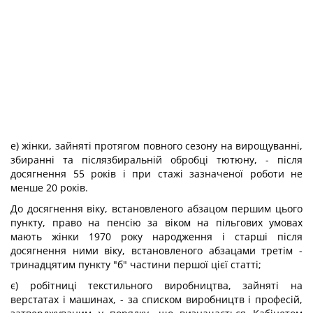
е) жінки, зайняті протягом повного сезону на вирощуванні,
збиранні та післязбиральній обробці тютюну, - після
досягнення 55 років і при стажі зазначеної роботи не
менше 20 років.
До досягнення віку, встановленого абзацом першим цього
пункту, право на пенсію за віком на пільгових умовах
мають жінки 1970 року народження і старші після
досягнення ними віку, встановленого абзацами третім -
тринадцятим пункту "б" частини першої цієї статті;
є) робітниці текстильного виробництва, зайняті на
верстатах і машинах, - за списком виробництв і професій,