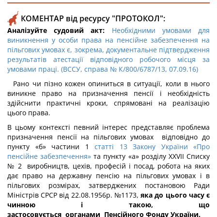
КОМЕНТАР від ресурсу "ПРОТОКОЛ":
Аналізуйте судовий акт:
Необхідними умовами для
виникнення у особи права на пенсійне забезпечення на
пільгових умовах є, зокрема, документальне підтвердження
результатів атестації відповідного робочого місця за
умовами праці. (ВССУ, справа № К/800/6787/13, 07.09.16)
Рано чи пізно кожен опиниться в ситуації, коли в нього
виникне право на призначення пенсії і необхідність
здійснити практичні кроки, спрямовані на реалізацію
цього права.
В цьому контексті певний інтерес представляє проблема
призначення пенсії на пільгових умовах відповідно до
пункту «б» частини 1
статті 13 Закону України «Про
пенсійне забезпечення»
та пункту «а» розділу XXVII Списку
№ 2 виробництв, цехів, професій і посад, робота на яких
дає право на державну пенсію на пільгових умовах і в
пільгових розмірах, затверджених постановою Ради
Міністрів СРСР від 22.08.1956р. №1173,
яка до цього часу
є
чинною і такою, що
застосовується
органами
Пенсійного Фонду України.