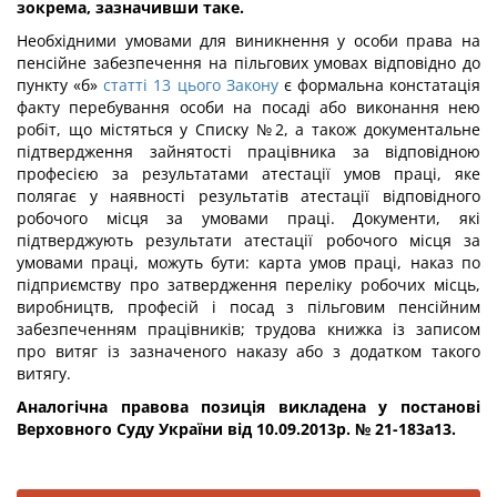
зокрема, зазначивши таке.
Необхідними умовами для виникнення у особи права на
пенсійне забезпечення на пільгових умовах відповідно до
пункту «б»
статті 13 цього Закону
є формальна констатація
факту перебування особи на посаді або виконання нею
робіт, що містяться у Списку №2, а також документальне
підтвердження зайнятості працівника за відповідною
професією за результатами атестації умов праці, яке
полягає у наявності результатів атестації відповідного
робочого місця за умовами праці. Документи, які
підтверджують результати атестації робочого місця за
умовами праці, можуть бути: карта умов праці, наказ по
підприємству про затвердження переліку робочих місць,
виробництв, професій і посад з пільговим пенсійним
забезпеченням працівників; трудова книжка із записом
про витяг із зазначеного наказу або з додатком такого
витягу.
Аналогічна правова позиція викладена у постанові
Верховного Суду України від 10.09.2013р. №
21-183а13.