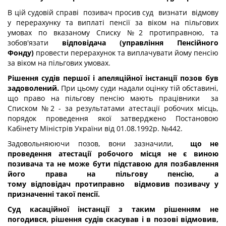
В цій судовій справі позивач просив суд визнати відмову
у перерахунку та виплаті пенсії за віком на пільгових
умовах по вказаному Списку №2 протиправною, та
зобов'язати
відповідача (управління Пенсійного
Фонду)
провести перерахунок та виплачувати йому пенсію
за віком на пільгових умовах.
Рішення судів першої і апеляційної інстанції позов був
задоволений.
При цьому суди надали оцінку тій обставині,
що право на пільгову пенсію мають працівники за
Списком №2 - за результатами атестації робочих місць,
порядок проведення якої затверджено Постановою
Кабінету Міністрів України від 01.08.1992р. №442.
Задовольняюючи позов, вони зазначили,
що не
проведення атестації робочого місця не є виною
позивача та не може бути підставою для позбавлення
його права на пільгову пенсію, а
тому
відповідач
протиправно відмовив позивачу у
призначенні такої пенсії.
Суд касаційної інстанції з таким рішенням не
погодився, рішення судів скасував і в позові відмовив,