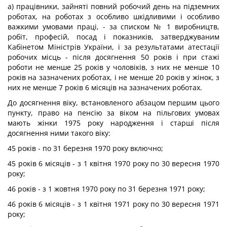
а) працівники, зайняті повний робочий день на підземних
роботах, на роботах з особливо шкідливими і особливо
важкими умовами праці, - за списком № 1 виробництв,
робіт, професій, посад і показників, затверджуваним
Кабінетом Міністрів України, і за результатами атестації
робочих місць - після досягнення 50 років і при стажі
роботи не менше 25 років у чоловіків, з них не менше 10
років на зазначених роботах, і не менше 20 років у жінок, з
них не менше 7 років 6 місяців на зазначених роботах.
До досягнення віку, встановленого абзацом першим цього
пункту, право на пенсію за віком на пільгових умовах
мають жінки 1975 року народження і старші після
досягнення ними такого віку:
45 років - по 31 березня 1970 року включно;
45 років 6 місяців - з 1 квітня 1970 року по 30 вересня 1970
року;
46 років - з 1 жовтня 1970 року по 31 березня 1971 року;
46 років 6 місяців - з 1 квітня 1971 року по 30 вересня 1971
року;