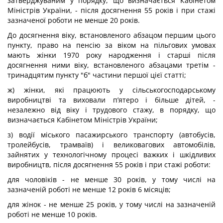
затверджуваним у порядку, що визначається Кабінетом
Міністрів України, - після досягнення 55 років і при стажі
зазначеної роботи не менше 20 років.
До досягнення віку, встановленого абзацом першим цього
пункту, право на пенсію за віком на пільгових умовах
мають жінки 1970 року народження і старші після
досягнення ними віку, встановленого абзацами третім -
тринадцятим пункту "б" частини першої цієї статті;
ж) жінки, які працюють у сільськогосподарському
виробництві та виховали п’ятеро і більше дітей, -
незалежно від віку і трудового стажу, в порядку, що
визначається Кабінетом Міністрів України;
з) водії міського пасажирського транспорту (автобусів,
тролейбусів, трамваїв) і великовагових автомобілів,
зайнятих у технологічному процесі важких і шкідливих
виробництв, після досягнення 55 років і при стажі роботи:
для чоловіків - не менше 30 років, у тому числі на
зазначеній роботі не менше 12 років 6 місяців;
для жінок - не менше 25 років, у тому числі на зазначеній
роботі не менше 10 років.