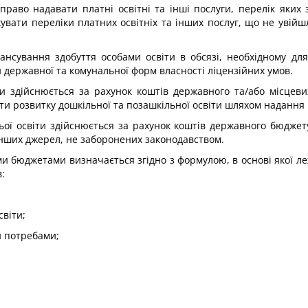
право надавати платні освітні та інші послуги, перелік яких 
увати переліки платних освітніх та інших послуг, що не увійш
нсування здобуття особами освіти в обсязі, необхідному дл
 державної та комунальної форм власності ліцензійних умов.
ти здійснюється за рахунок коштів державного та/або місцев
 розвитку дошкільної та позашкільної освіти шляхом надання в
ьої освіти здійснюється за рахунок коштів державного бюджет
інших джерел, не заборонених законодавством.
ми бюджетами визначається згідно з формулою, в основі якої леж
:
світи;
и потребами;