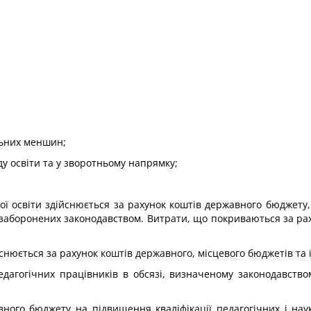
льних меншин;
ду освіти та у зворотньому напрямку;
ї освіти здійснюється за рахунок коштів державного бюджету,
 заборонених законодавством. Витрати, що покриваються за рах
йснюється за рахунок коштів державного, місцевого бюджетів т
педагогічних працівників в обсязі, визначеному законодавств
ного бюджету на підвищення кваліфікації педагогічних і нау