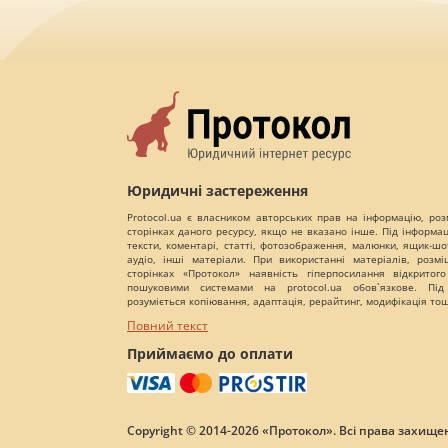
Юридичні застереження
Protocol.ua є власником авторських прав на інформацію, роз
сторінках даного ресурсу, якщо не вказано інше. Під інформа
тексти, коментарі, статті, фотозображення, малюнки, ящик-шот
аудіо, інші матеріали. При використанні матеріалів, розм
сторінках «Протокол» наявність гіперпосилання відкритого
пошуковими системами на protocol.ua обов`язкове. Під
розуміється копіювання, адаптація, рерайтинг, модифікація то
Повний текст
Приймаємо до оплати
Copyright © 2014-2026 «Протокол». Всі права захищен