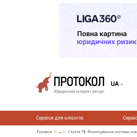
UA
Сервіси для клієнтів
Серві
...
Головна
Стаття 78. Фінансування системи осв