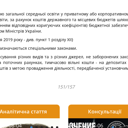
ою загальної середньої освіти у приватному або корпоративном
освіти, за рахунок коштів державного та місцевих бюджетів шлях
анням відповідних коригуючих коефіцієнтів) бюджетної забезпе
ом Міністрів України.
 2019 року - див. пункт 1 розділу XII}
в визначаються спеціальними законами.
сування різних видів та з різних джерел, не заборонених зако
поточних рахунках, тимчасово вільні кошти - на депозитах 
тів з метою провадження діяльності, передбаченої установчи
151/157
Аналітична стаття
Консультації
08-06
26-08-04
2026-08-05
2026-08-06
2026-08-04
2026-08-06
2026-07-30