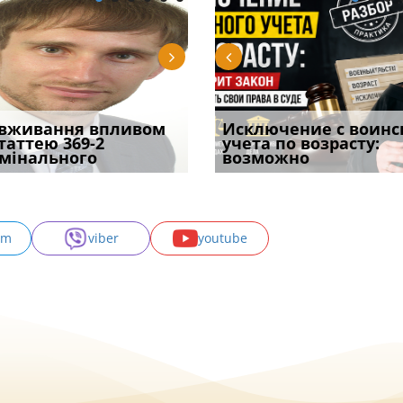
уд встановив для
вживання впливом
Особливості захисту у
Документи, на яких не
Переоформлення
Исключение с воинс
Восьмий ААС фак
одування шкоди
статтею 369-2
кримінальному
проставляється
відстрочки за іншою
учета по возрасту:
підтвердив, що 
с
мінального
провадженні: я
апостиль: пер
підставою: нов
возможно
може скас
am
viber
youtube