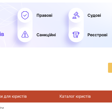
си для юристів
Каталог юристів
іти