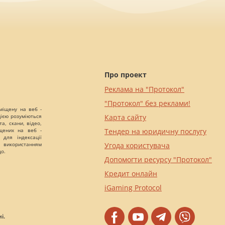
Про проект
Реклама на "Протокол"
"Протокол" без реклами!
міщену на веб -
цією розуміються
Карта сайту
а, скани, відео,
іщених на веб -
Тендер на юридичну послугу
 для індексації
 використанням
Угода користувача
що.
Допомогти ресурсу "Протокол"
Кредит онлайн
iGaming Protocol
і.