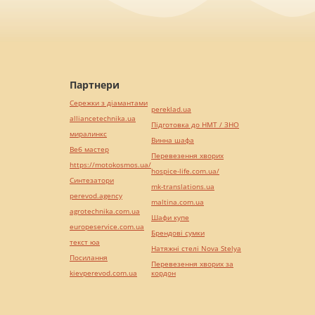
Партнери
Сережки з діамантами
pereklad.ua
alliancetechnika.ua
Підготовка до НМТ / ЗНО
миралинкс
Винна шафа
Веб мастер
Перевезення хворих
https://motokosmos.ua/
hospice-life.com.ua/
Синтезатори
mk-translations.ua
perevod.agency
maltina.com.ua
agrotechnika.com.ua
Шафи купе
europeservice.com.ua
Брендові сумки
текст юа
Натяжні стелі Nova Stelya
Посилання
Перевезення хворих за
kievperevod.com.ua
кордон