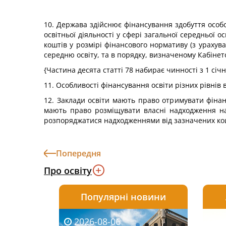
10. Держава здійснює фінансування здобуття особ
освітньої діяльності у сфері загальної середньої 
коштів у розмірі фінансового нормативу (з урахув
середню освіту, та в порядку, визначеному Кабінет
{Частина десята статті 78 набирає чинності з 1 січня
11. Особливості фінансування освіти різних рівні
12. Заклади освіти мають право отримувати фінан
мають право розміщувати власні надходження на 
розпоряджатися надходженнями від зазначених кош
Попередня
Про освіту
Популярні новини
2026-08-06
2026-08-03
2026-
20