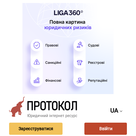
UA
Зареєструватися
Ввійти