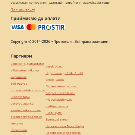
розуміється копіювання, адаптація, рерайтинг, модифікація тощо.
Повний текст
Приймаємо до оплати
Copyright © 2014-2026 «Протокол». Всі права захищені.
Партнери
Сережки з діамантами
pereklad.ua
alliancetechnika.ua
Підготовка до НМТ / ЗНО
миралинкс
Винна шафа
Веб мастер
Перевезення хворих
https://motokosmos.ua/
hospice-life.com.ua/
Синтезатори
mk-translations.ua
perevod.agency
maltina.com.ua
agrotechnika.com.ua
Шафи купе
europeservice.com.ua
Брендові сумки
текст юа
Натяжні стелі Nova Stelya
Посилання
Перевезення хворих за