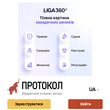
UA
Зареєструватися
Ввійти