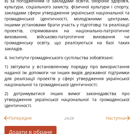
8) за погодженням із закладами освіти, охорони здоров’я,
культури, соціального захисту, фізичної культури і спорту,
закладами сфери утвердження української національної та
громадянської ідентичності, молодіжними центрами,
іншими установами брати участь у підготовці та реалізації
проектів, спрямованих на національно-патріотичне
виховання, військово-патріотичне виховання чи
громадянську освіту, що реалізуються на базі таких
закладів.
4. Інститути громадянського суспільства зобов’язані:
1) звітувати у встановленому порядку про використання
наданої їм допомоги чи інших видів державної підтримки
для реалізації проектів у сфері утвердження української
національної та громадянської ідентичності;
2) дотримуватися інших вимог законодавства про
утвердження української національної та громадянської
ідентичності.
Попередня
Наступна
24/28
Додати в обране