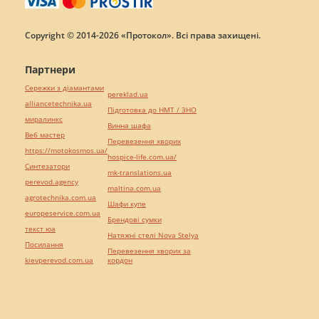
Copyright © 2014-2026 «Протокол». Всі права захищені.
Партнери
Сережки з діамантами
pereklad.ua
alliancetechnika.ua
Підготовка до НМТ / ЗНО
миралинкс
Винна шафа
Веб мастер
Перевезення хворих
https://motokosmos.ua/
hospice-life.com.ua/
Синтезатори
mk-translations.ua
perevod.agency
maltina.com.ua
agrotechnika.com.ua
Шафи купе
europeservice.com.ua
Брендові сумки
текст юа
Натяжні стелі Nova Stelya
Посилання
Перевезення хворих за
kievperevod.com.ua
кордон