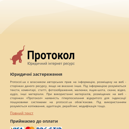
Юридичні застереження
Protocol.ua є власником авторських прав на інформацію, розміщену на веб -
сторінках даного ресурсу, якщо не вказано інше. Під інформацією розуміються
тексти, коментарі, статті, фотозображення, малюнки, ящик-шота, скани, відео,
аудіо, інші матеріали. При використанні матеріалів, розміщених на веб -
сторінках «Протокол» наявність гіперпосилання відкритого для індексації
пошуковими системами на protocol.ua обов`язкове. Під використанням
розуміється копіювання, адаптація, рерайтинг, модифікація тощо.
Повний текст
Приймаємо до оплати