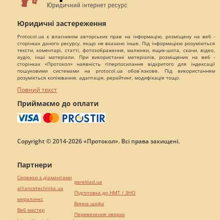
Юридичні застереження
Protocol.ua є власником авторських прав на інформацію, розміщену на веб -
сторінках даного ресурсу, якщо не вказано інше. Під інформацією розуміються
тексти, коментарі, статті, фотозображення, малюнки, ящик-шота, скани, відео,
аудіо, інші матеріали. При використанні матеріалів, розміщених на веб -
сторінках «Протокол» наявність гіперпосилання відкритого для індексації
пошуковими системами на protocol.ua обов`язкове. Під використанням
розуміється копіювання, адаптація, рерайтинг, модифікація тощо.
Повний текст
Приймаємо до оплати
Copyright © 2014-2026 «Протокол». Всі права захищені.
Партнери
Сережки з діамантами
pereklad.ua
alliancetechnika.ua
Підготовка до НМТ / ЗНО
миралинкс
Винна шафа
Веб мастер
Перевезення хворих