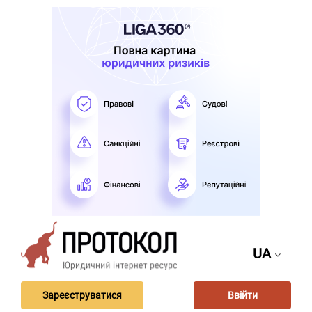
UA
Зареєструватися
Ввійти