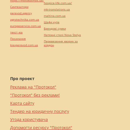
https://motokosmos.ua/
hospice-life.com.ua/
Синтезатори
mk-translations.ua
perevod.agency
maltina.com.ua
agrotechnika.com.ua
Шафи купе
europeservice.com.ua
Брендові сумки
текст юа
Натяжні стелі Nova Stelya
Посилання
Перевезення хворих за
kievperevod.com.ua
кордон
Про проект
Реклама на "Протокол"
"Протокол" без реклами!
Карта сайту
Тендер на юридичну послугу
Угода користувача
Допомогти ресурсу "Протокол"