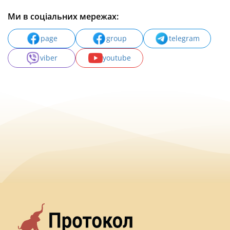
Ми в соціальних мережах:
page
group
telegram
viber
youtube