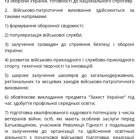
та оборони України, готовності до національного спротиву.
2. Військово-патріотичне виховання здійснюється за
такими напрямами:
1) формування оборонної свідомості;
2) популяризація військової служби;
3) залучення громадян до сприяння безпеці і обороні
України;
4) розвиток військово-прикладного і службово-прикладного
спорту, технічної творчості та інновацій;
5) широке залучення школярів до загальнодержавних,
регіональних та місцевих заходів військово-патріотичного
виховання;
6) обов’язкове викладання предмета "Захист України" під
час здобуття профільної середньої освіти;
7) підготовка кваліфікованого кадрового потенціалу з числа
ветеранів війни, осіб, які мають особливі заслуги перед
Батьківщиною, учасників Революції Гідності з подальшим
їх залученням до організації та здійснення освітньої
діяльності з початкової військової підготовки, реалізації