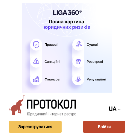
UA
Зареєструватися
Ввійти