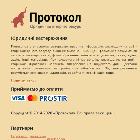
Юридичні застереження
Protocol.ua є власником авторських прав на інформацію, розміщену на веб -
сторінках даного ресурсу, якщо не вказано інше. Під інформацією розуміються
тексти, коментарі, статті, фотозображення, малюнки, ящик-шота, скани, відео,
аудіо, інші матеріали. При використанні матеріалів, розміщених на веб -
сторінках «Протокол» наявність гіперпосилання відкритого для індексації
пошуковими системами на protocol.ua обов`язкове. Під використанням
розуміється копіювання, адаптація, рерайтинг, модифікація тощо.
Повний текст
Приймаємо до оплати
Copyright © 2014-2026 «Протокол». Всі права захищені.
Партнери
Сережки з діамантами
pereklad.ua