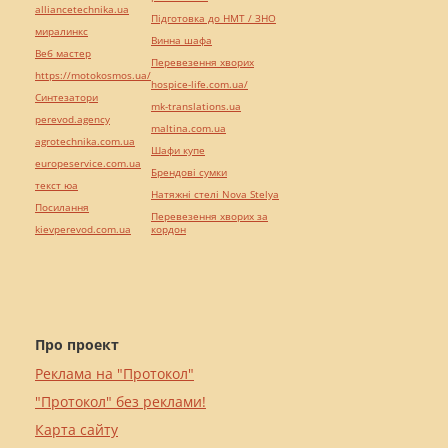
alliancetechnika.ua
Підготовка до НМТ / ЗНО
миралинкс
Винна шафа
Веб мастер
Перевезення хворих
https://motokosmos.ua/
hospice-life.com.ua/
Синтезатори
mk-translations.ua
perevod.agency
maltina.com.ua
agrotechnika.com.ua
Шафи купе
europeservice.com.ua
Брендові сумки
текст юа
Натяжні стелі Nova Stelya
Посилання
Перевезення хворих за
kievperevod.com.ua
кордон
Про проект
Реклама на "Протокол"
"Протокол" без реклами!
Карта сайту