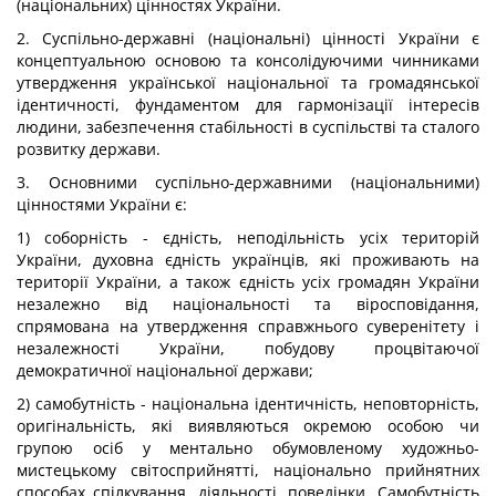
(національних) цінностях України.
2. Суспільно-державні (національні) цінності України є
концептуальною основою та консолідуючими чинниками
утвердження української національної та громадянської
ідентичності, фундаментом для гармонізації інтересів
людини, забезпечення стабільності в суспільстві та сталого
розвитку держави.
3. Основними суспільно-державними (національними)
цінностями України є:
1) соборність - єдність, неподільність усіх територій
України, духовна єдність українців, які проживають на
території України, а також єдність усіх громадян України
незалежно від національності та віросповідання,
спрямована на утвердження справжнього суверенітету і
незалежності України, побудову процвітаючої
демократичної національної держави;
2) самобутність - національна ідентичність, неповторність,
оригінальність, які виявляються окремою особою чи
групою осіб у ментально обумовленому художньо-
мистецькому світосприйнятті, національно прийнятних
способах спілкування, діяльності, поведінки. Самобутність