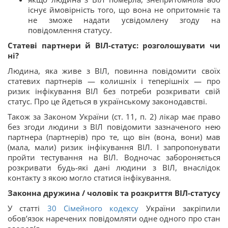
існує ймовірність того, що вона не опритомніє та
не зможе надати усвідомлену згоду на
повідомлення статусу.
Статеві партнери й ВІЛ-статус: розголошувати чи
ні?
Людина, яка живе з ВІЛ, повинна повідомити своїх
статевих партнерів — колишніх і теперішніх — про
ризик інфікування ВІЛ без потреби розкривати свій
статус. Про це йдеться в українському законодавстві.
Також за Законом України (ст. 11, п. 2) лікар має право
без згоди людини з ВІЛ повідомити зазначеного нею
партнера (партнерів) про те, що він (вона, вони) мав
(мала, мали) ризик інфікування ВІЛ. І запропонувати
пройти тестування на ВІЛ. Водночас забороняється
розкривати будь-які дані людини з ВІЛ, внаслідок
контакту з якою могло статися інфікування.
Законна дружина / чоловік та розкриття ВІЛ-статусу
У статті
30
Сімейного кодексу
України закріпили
обов’язок наречених повідомляти одне одного про стан