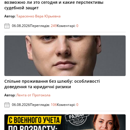
возможно ли это сегодня и какие перспективы
судебной защит
Автор:
Тарасенко Вера Юрьевна
06.08.2026
Переглядів:
249
Коментарі:
0
Спільне проживання без шлюбу: особливості
доведення та юридичні ризики
Автор:
Лента от Протокола
06.08.2026
Переглядів:
106
Коментарі:
0