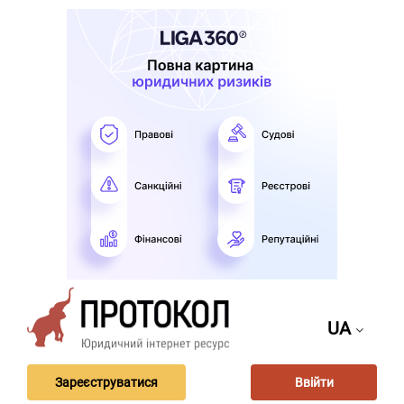
UA
Зареєструватися
Ввійти