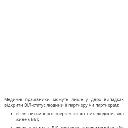
Медичні працівники можуть лише у двох випадках
відкрити ВІЛ-статус людини її партнеру чи партнерам:
після письмового звернення до них людини, яка
живе з ВІЛ;
якщо людина з ВІЛ померла, знепритомніла або