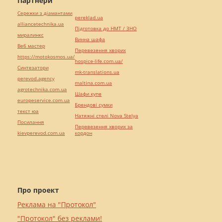
Партнери
Сережки з діамантами
pereklad.ua
alliancetechnika.ua
Підготовка до НМТ / ЗНО
миралинкс
Винна шафа
Веб мастер
Перевезення хворих
https://motokosmos.ua/
hospice-life.com.ua/
Синтезатори
mk-translations.ua
perevod.agency
maltina.com.ua
agrotechnika.com.ua
Шафи купе
europeservice.com.ua
Брендові сумки
текст юа
Натяжні стелі Nova Stelya
Посилання
Перевезення хворих за
kievperevod.com.ua
кордон
Про проект
Реклама на "Протокол"
"Протокол" без реклами!