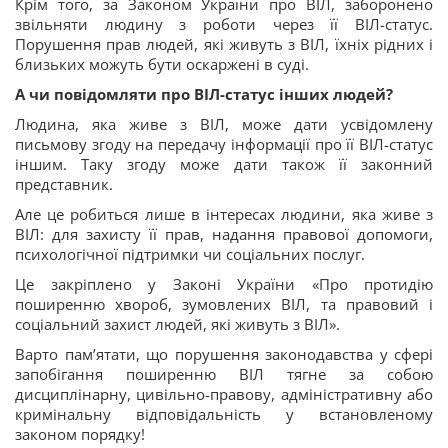
Крім того, за Законом України про ВІЛ, заборонено
звільняти людину з роботи через її ВІЛ-статус.
Порушення прав людей, які живуть з ВІЛ, їхніх рідних і
близьких можуть бути оскаржені в суді.
А чи повідомляти про ВІЛ-статус інших людей?
Людина, яка живе з ВІЛ, може дати усвідомлену
письмову згоду на передачу інформації про її ВІЛ-статус
іншим. Таку згоду може дати також її законний
представник.
Але це робиться лише в інтересах людини, яка живе з
ВІЛ: для захисту її прав, надання правової допомоги,
психологічної підтримки чи соціальних послуг.
Це закріплено у Законі України «Про протидію
поширенню хвороб, зумовлених ВІЛ, та правовий і
соціальний захист людей, які живуть з ВІЛ».
Варто пам’ятати, що порушення законодавства у сфері
запобігання поширенню ВІЛ тягне за собою
дисциплінарну, цивільно-правову, адміністративну або
кримінальну відповідальність у встановленому
законом порядку!