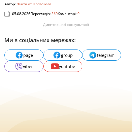
Автор:
Лента от Протокола
05.08.2026
Переглядів:
369
Коментарі:
0
Дивитись всі консультації
Ми в соціальних мережах:
page
group
telegram
viber
youtube