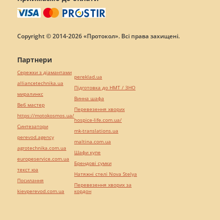
Copyright © 2014-2026 «Протокол». Всі права захищені.
Партнери
Сережки з діамантами
pereklad.ua
alliancetechnika.ua
Підготовка до НМТ / ЗНО
миралинкс
Винна шафа
Веб мастер
Перевезення хворих
https://motokosmos.ua/
hospice-life.com.ua/
Синтезатори
mk-translations.ua
perevod.agency
maltina.com.ua
agrotechnika.com.ua
Шафи купе
europeservice.com.ua
Брендові сумки
текст юа
Натяжні стелі Nova Stelya
Посилання
Перевезення хворих за
kievperevod.com.ua
кордон