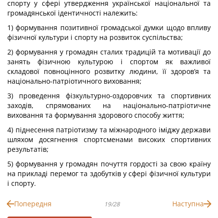
спорту у сфері утвердження української національної та
громадянської ідентичності належить:
1) формування позитивної громадської думки щодо впливу
фізичної культури і спорту на розвиток суспільства;
2) формування у громадян сталих традицій та мотивації до
занять фізичною культурою і спортом як важливої
складової повноцінного розвитку людини, її здоров’я та
національно-патріотичного виховання;
3) проведення фізкультурно-оздоровчих та спортивних
заходів, спрямованих на національно-патріотичне
виховання та формування здорового способу життя;
4) піднесення патріотизму та міжнародного іміджу держави
шляхом досягнення спортсменами високих спортивних
результатів;
5) формування у громадян почуття гордості за свою країну
на прикладі перемог та здобутків у сфері фізичної культури
і спорту.
Попередня
Наступна
19/28