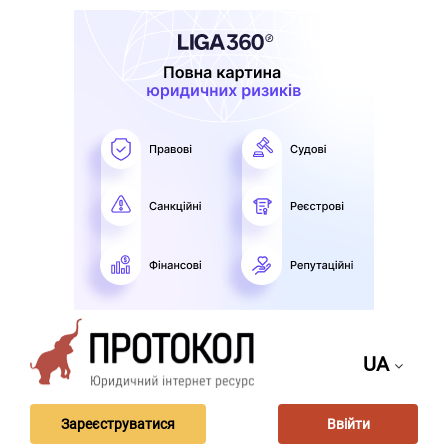
UA
Зареєструватися
Ввійти