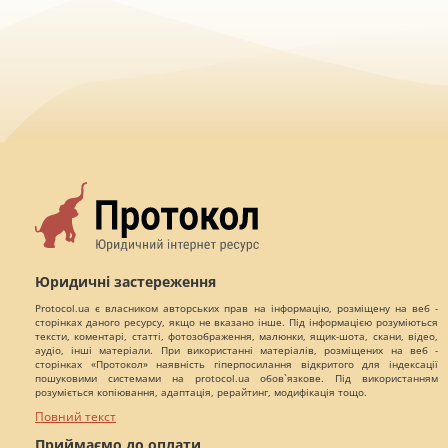
Юридичні застереження
Protocol.ua є власником авторських прав на інформацію, розміщену на веб -
сторінках даного ресурсу, якщо не вказано інше. Під інформацією розуміються
тексти, коментарі, статті, фотозображення, малюнки, ящик-шота, скани, відео,
аудіо, інші матеріали. При використанні матеріалів, розміщених на веб -
сторінках «Протокол» наявність гіперпосилання відкритого для індексації
пошуковими системами на protocol.ua обов`язкове. Під використанням
розуміється копіювання, адаптація, рерайтинг, модифікація тощо.
Повний текст
Приймаємо до оплати