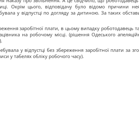
ня наказу про звільнення. А це свідчило, що роботодавець
иці. Окрім цього, відповідачу було відомо причини не
увала у відпустці по догляду за дитиною. За таких обстави
ереження заробітної плати, в цьому випадку роботодавець т
цівника на робочому місці. (рішення Одеського апеляцій
.
ебувала у відпустці без збереження заробітної плати за зг
писи у табелях обліку робочого часу).