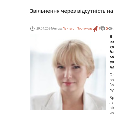
Звільнення через відсутність на
0
29.04.2024
Автор:
Лента от Протокола
1
В
з
тр
і
м
за
на
Ос
ра
За
пу
В
ак
ві
ч