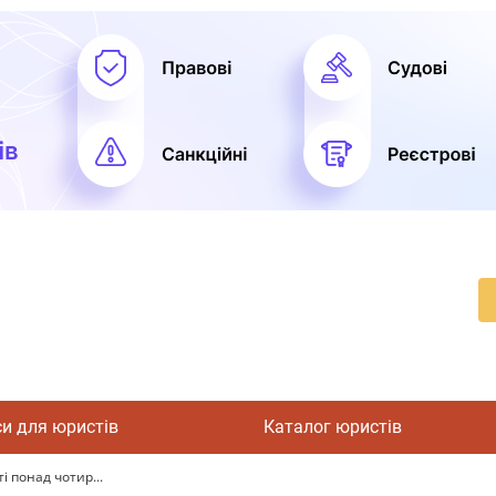
си для юристів
Каталог юристів
і понад чотир...