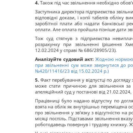
4.
Також під час звільнення необхідно обов
Заступника директора підприємства звільнили
відповідні докази, і копії табелів обліку 
заробітної плати або надати банківські ре
оплати. Але оплата пройшла пізніше дати зв
Тож суд стягнув з підприємства невиплач
розрахунку при звільненні (рішення Хм
12.02.2024 у справі № 686/28905/23).
Аналізуйте судовий акт:
Жодною нормою н
при звільненні сум може звернутися до ро
№420/11416/23 від 15.02.2024 р.)
5.
Факт перебування у відпустці по догляду 
може стати причиною для звільнення за п
апеляційний суд у постанові від 21.02.2024,
Працівниці було надано відпустку по догля
взята на облік як внутрішньо переміщена ос
про звільнення у зв’язку з відсутністю на 
місяці поспіль. Підставами звільнення вказ
роботодавець повернув і трудову книжку. Жі