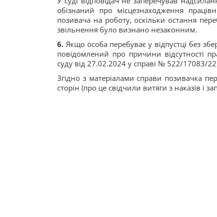
У суді відповідач не заперечував надсилан
обізнаний про місцезнаходження працівн
позивача на роботу, оскільки остання переб
звільнення було визнано незаконним.
6.
Якщо особа перебуває у відпустці без зб
повідомлений про причини відсутності пра
суду від 27.02.2024 у справі № 522/17083/22)
Згідно з матеріалами справи позивачка пер
сторін (про це свідчили витяги з наказів і за