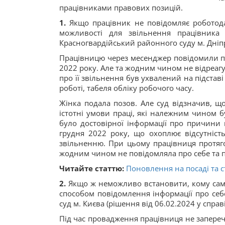
працівниками правових позицій.
1.
Якщо працівник не повідомляє роботодав
можливості для звільнення працівника
Красногвардійський районного суду м. Дніпр
Працівницю через месенджер повідомили пр
2022 року. Але та жодним чином не відреагу
про її звільнення був ухвалений на підстав
роботі, табеля обліку робочого часу.
Жінка подала позов. Але суд відзначив, щ
істотні умови праці, які належним чином 
було достовірної інформації про причини 
грудня 2022 року, що охоплює відсутність
звільненню. При цьому працівниця протяго
жодним чином не повідомляла про себе та п
Читайте статтю:
Поновлення на посаді та с
2.
Якщо ж неможливо встановити, кому саме
способом повідомлення інформації про се
суд м. Києва (рішення від 06.02.2024 у справ
Під час провадження працівниця не заперечу