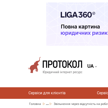
UA
Сервіси для клієнтів
Серві
...
Головна
Звільнення через відсутність на робот