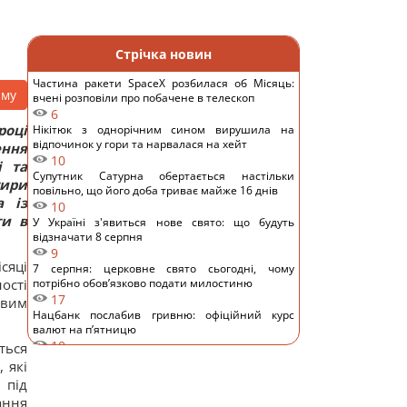
Стрічка новин
Частина ракети SpaceX розбилася об Місяць:
аму
вчені розповіли про побачене в телескоп
6
році
Нікітюк з однорічним сином вирушила на
відпочинок у гори та нарвалася на хейт
ння
10
і та
Супутник Сатурна обертається настільки
тири
повільно, що його доба триває майже 16 днів
а із
10
ти в
У Україні з'явиться нове свято: що будуть
відзначати 8 серпня
9
сяці
7 серпня: церковне свято сьогодні, чому
ості
потрібно обов’язково подати милостиню
17
овим
Нацбанк послабив гривню: офіційний курс
валют на п’ятницю
10
ться
Росіяни завдали ударів по Дніпропетровщині:
 які
загинуло пʼятеро людей, багато поранених
 під
15
ання