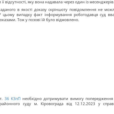
ї відсутності, яку вона надавала через один із месенджерів
наданого в якості доказу скріншоту повідомлення не мож
 У цьому випадку факт інформування роботодавця суд вв
азами. Тож у позові їй було відмовлено.
т.
36
КЗпП
необхідно дотримувати вимогу попередження
 районного суду м. Кіровограда від 12.12.2023 у спра