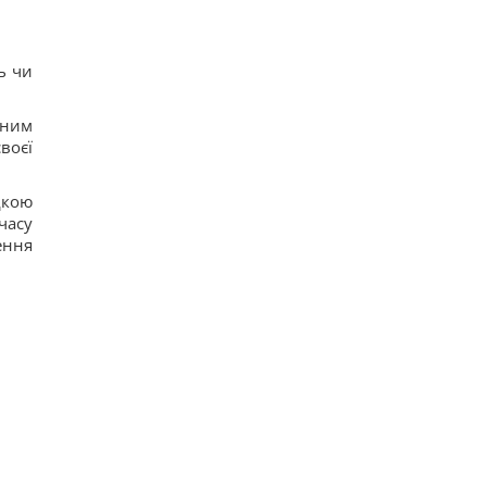
ь чи
нним
воєї
дкою
часу
ення