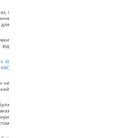
з, і
ання
 для
имки
 від
х їй
 КАС
и не
ький
була
аказ
тири
стом