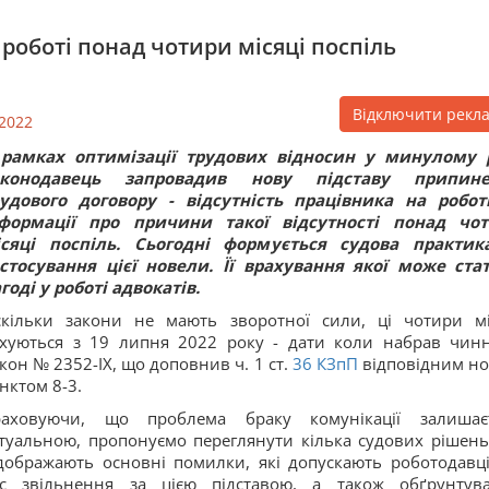
 роботі понад чотири місяці поспіль
Відключити рекл
2022
 рамках оптимізації трудових відносин у минулому 
аконодавець запровадив нову підставу припине
удового договору - відсутність працівника на робот
нформації про причини такої відсутності понад чо
ісяці поспіль. Сьогодні формується судова практик
стосування цієї новели. Її врахування якої може ста
годі у роботі адвокатів.
кільки закони не мають зворотної сили, ці чотири мі
хуються з 19 липня 2022 року - дати коли набрав чинн
кон № 2352-ІХ, що доповнив ч. 1 ст.
36
КЗпП
відповідним н
нктом 8-3.
раховуючи, що проблема браку комунікації залишає
туальною, пропонуємо переглянути кілька судових рішень,
дображають основні помилки, які допускають роботодавці
ас звільнення за цією підставою, а також обґрунтув