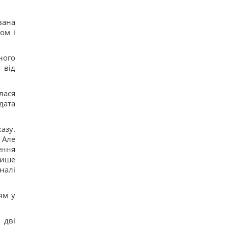
вана
ом і
ного
 від
лася
дата
азу.
 Але
ення
лише
налі
ям у
 дві