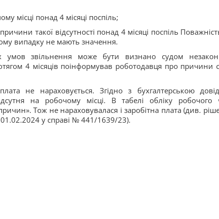
ому місці понад 4 місяці поспіль;
 причини такої відсутності понад 4 місяці поспіль Поважніст
кому випадку не мають значення.
х умов звільнення може бути визнано судом незако
отягом 4 місяців поінформував роботодавця про причини с
плата не нараховується. Згідно з бухгалтерською дові
ідсутня на робочому місці. В табелі обліку робочого 
причин». Тож не нараховувалася і заробітна плата (див. ріш
01.02.2024 у справі № 441/1639/23).