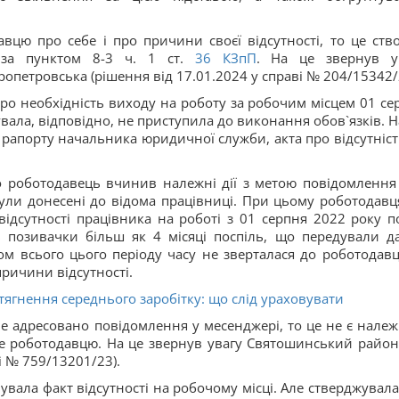
цю про себе і про причини своєї відсутності, то це ств
 за пунктом 8-3 ч. 1 ст.
36
КЗпП
. На це звернув у
опетровська (рішення від 17.01.2024 у справі № 204/15342/
о необхідність виходу на роботу за робочим місцем 01 се
вала, відповідно, не приступила до виконання обов`язків. Н
і рапорту начальника юридичної служби, акта про відсутніст
о роботодавець вчинив належні дії з метою повідомлення
були донесені до відома працівниці. При цьому роботодавц
відсутності працівника на роботі з 01 серпня 2022 року п
 позивачки більш як 4 місяці поспіль, що передували дат
м всього цього періоду часу не зверталася до роботодавц
ричини відсутності.
тягнення середнього заробітку: що слід ураховувати
 адресовано повідомлення у месенджері, то це не є нале
бе роботодавцю. На це звернув увагу Святошинський райо
і № 759/13201/23).
вала факт відсутності на робочому місці. Але стверджувала