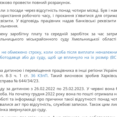
’язково провести повний розрахунок.
 з посади через відсутність понад чотири місяці. Був і нака
використання робочого часу, і прохання з`явитися для отрим
квізити. У відповідь працівник надав банківські реквізити
ільнення.
ену заробітну плату та середній заробіток за час затр
ельницького міськрайонного суду Хмельницької області
е обмежено строку, коли особа після виплати неналежни
ботодавця або до суду, щоб це вплинуло на їх розмір (ВС
за дитиною і переміщення працівника в інші регіони Україн
. 8-3 ч. 1 ст.
36
КЗпП
. Такий висновок зробив Харківс
 справа № 644/34/23.
ду за дитиною з 26.02.2022 по 25.02.2023. У червні вона 
оба. На початку грудня 2022 року вона по пошті отримала н
роботі та інформації про причини такої відсутності понад чо
увалися акт про відсутність, службові записки. Також цим ли
нка звернулася до суду.