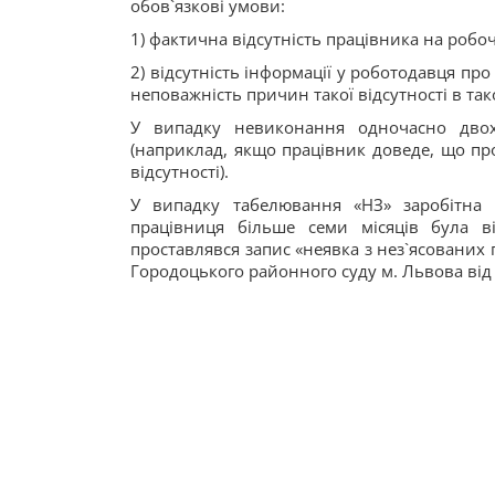
обов`язкові умови:
1) фактична відсутність працівника на робоч
2) відсутність інформації у роботодавця про
неповажність причин такої відсутності в та
У випадку невиконання одночасно дво
(наприклад, якщо працівник доведе, що пр
відсутності).
У випадку табелювання «НЗ» заробітна 
працівниця більше семи місяців була в
проставлявся запис «неявка з нез`ясованих 
Городоцького районного суду м. Львова від 