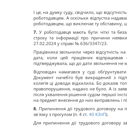
І це, на думку суду, свідчило, що відсутні
роботодавцем. А оскільки відпустка надавал
роботодавцем, що виключає ту обставину, 
7.
У роботодавця мають бути чіткі та безз
строку та інформації про причини неявки
27.02.2024 у справі № 636/3347/23.
Працівника звільнили через відсутність на
дата, коли цей працівник відпрацював о
підтверджувала, що до дати звільнення не м
Відповідач намагався у суді обґрунтуват
Документ начебто був викрадений з підп
колегія ці доводи відхилила. Бо доказів 
правопорушення, надано не було. А із за
після ухвалення рішення судом першої інст
на предмет внесення до них виправлень і пі
8.
Припинення дії трудового договору на підс
зв`язку з прогулом (п. 4 ст.
40
КЗпП
).
Для припинення дії трудового договору з