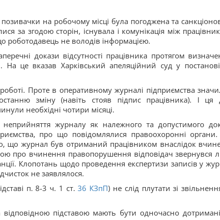
сть позивачки на робочому місці була погоджена та санкціоно
ися за згодою сторін, існувала і комунікація між працівник
що роботодавець не володів інформацією.
аперечні докази відсутності працівника протягом визначе
. На це вказав Харківський апеляційний суд у постанові
 роботі. Проте в оперативному журналі підприємства значи
станню зміну (навіть стояв підпис працівника). І ця 
инули необхідні чотири місяці.
и неприйняття журналу як належного та допустимого док
риємства, про що повідомлялися правоохоронні органи.
того, що журнал був отриманий працівником внаслідок вчин
явою про вчинення правопорушення відповідач звернувся 
анції. Клопотань щодо проведення експертизи записів у жур
дчисток не заявлялося.
таві п. 8-3 ч. 1 ст.
36
КЗпП
) не слід плутати зі звільненн
а відповідною підставою мають бути одночасно дотримані