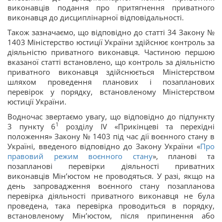
виконавців подання про притягнення приватного
виконавця до дисциплінарної відповідальності.
Також зазначаємо, що відповідно до статті 34 Закону №
1403 Міністерство юстиції України здійснює контроль за
діяльністю приватного виконавця. Частиною першою
вказаної статті встановлено, що контроль за діяльністю
приватного виконавця здійснюється Міністерством
шляхом проведення планових і позапланових
перевірок у порядку, встановленому Міністерством
юстиції України.
Водночас звертаємо увагу, що відповідно до підпункту
1
3 пункту 6
розділу IV «Прикінцеві та перехідні
положення» Закону № 1403 під час дії воєнного стану в
Україні, введеного відповідно до Закону України «
Про
правовий режим воєнного стану
», планові та
позапланові перевірки діяльності приватних
виконавців Мін’юстом не проводяться. У разі, якщо на
день запровадження воєнного стану позапланова
перевірка діяльності приватного виконавця не була
проведена, така перевірка проводиться в порядку,
встановленому Мін’юстом, після припинення або