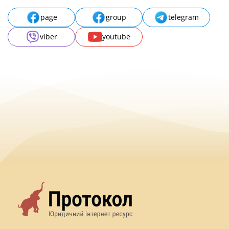
page
group
telegram
viber
youtube