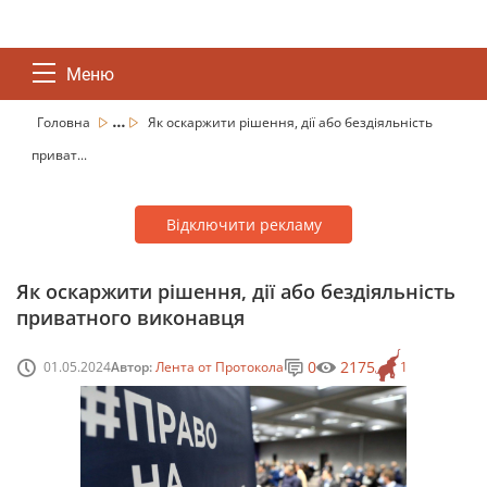
Меню
...
Головна
Як оскаржити рішення, дії або бездіяльність
приват...
Відключити рекламу
Як оскаржити рішення, дії або бездіяльність
приватного виконавця
0
2175
01.05.2024
Автор:
Лента от Протокола
1