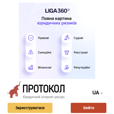
UA
Зареєструватися
Ввійти