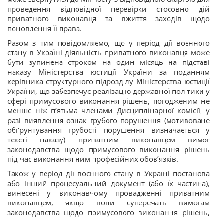
проведення відповідної перевірки стосовно дій
приватного виконавця та вжиття заходів щодо
поновлення її права.
Разом з тим повідомляємо, що у період дії воєнного
стану в Україні діяльність приватного виконавця може
бути зупинена строком на один місяць на підставі
наказу Міністерства юстиції України за поданням
керівника структурного підрозділу Міністерства юстиції
України, що забезпечує реалізацію державної політики у
сфері примусового виконання рішень, погодженим не
менше ніж п’ятьма членами Дисциплінарної комісії, у
разі виявлення ознак грубого порушення (мотивоване
обґрунтування грубості порушення визначається у
тексті наказу) приватним виконавцем вимог
законодавства щодо примусового виконання рішень
під час виконання ним професійних обов’язків.
Також у період дії воєнного стану в Україні постанова
або інший процесуальний документ (або їх частина),
винесені у виконавчому провадженні приватним
виконавцем, якщо вони суперечать вимогам
законодавства щодо примусового виконання рішень,