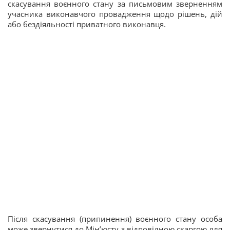
скасування воєнного стану за письмовим зверненням
учасника виконавчого провадження щодо рішень, дій
або бездіяльності приватного виконавця.
Після скасування (припинення) воєнного стану особа
може звернутися до Мін’юсту з відповідною скаргою для