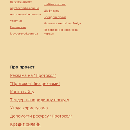
perevod.agency
maltina.com.ua
agrotechnika.com.ua
Шафи купе
europeservice.com.ua
Брендові сумки
текст юа
Натяжні стелі Nova Stelya
Посилання
Перевезення хворих за
kievperevod.com.ua
кордон
Про проект
Реклама на "Протокол"
"Протокол" без реклами!
Карта сайту
Тендер на юридичну послугу
Угода користувача
Допомогти ресурсу "Протокол"
Кредит онлайн