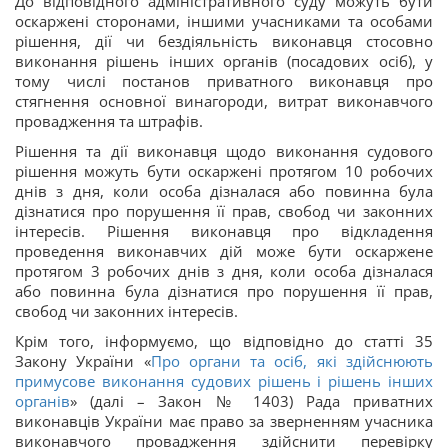
До відповідного адміністративного суду можуть бути
оскаржені сторонами, іншими учасниками та особами
рішення, дії чи бездіяльність виконавця стосовно
виконання рішень інших органів (посадових осіб), у
тому числі постанов приватного виконавця про
стягнення основної винагороди, витрат виконавчого
провадження та штрафів.
Рішення та дії виконавця щодо виконання судового
рішення можуть бути оскаржені протягом 10 робочих
днів з дня, коли особа дізналася або повинна була
дізнатися про порушення її прав, свобод чи законних
інтересів. Рішення виконавця про відкладення
проведення виконавчих дій може бути оскаржене
протягом 3 робочих днів з дня, коли особа дізналася
або повинна була дізнатися про порушення її прав,
свобод чи законних інтересів.
Крім того, інформуємо, що відповідно до статті 35
Закону України «
Про органи та осіб, які здійснюють
примусове виконання судових рішень і рішень інших
органів
» (далі – Закон № 1403) Рада приватних
виконавців України має право за зверненням учасника
виконавчого провадження здійснити перевірку