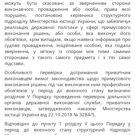
можуть бути скасовані за зверненням сторони
виконавчого провадження або особи, права якої
порушені, постановою керівника структурного
підрозділу Міністерства юстиції України, що забезпечує
реалізацію державної політики у сфері примусового
виконання рішень, або особи, яка виконує його
обов’язки, крім випадків, якщо наявна інформація про
судове провадження, ініційоване особою, яка подала
звернення, у зв’язку із спором між тими самими
сторонами з такого самого предмета і з тієї самої
підстави.
Особливості перевірки дотримання приватним
виконавцем вимог законодавства щодо примусового
виконання рішень під час виконання ним професійних
обов’язків у період дії воєнного стану визначені
розділом V Порядку проведення перевірок діяльності
органів державної виконавчої служби, приватних
виконавців, затвердженого наказом Міністерства
юстиції України від 22.10.2018 № 3284/5.
Відповідно до пункту 1 розділу V цього Порядку у
період дії воєнного стану структурний підрозділ