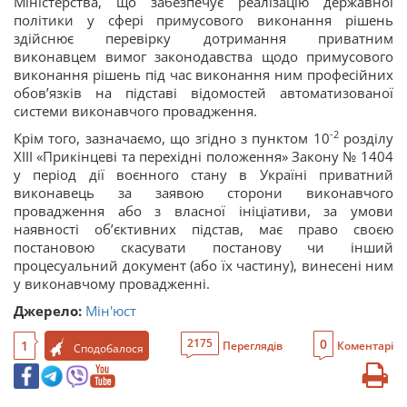
Міністерства, що забезпечує реалізацію державної
політики у сфері примусового виконання рішень
здійснює перевірку дотримання приватним
виконавцем вимог законодавства щодо примусового
виконання рішень під час виконання ним професійних
обов’язків на підставі відомостей автоматизованої
системи виконавчого провадження.
-2
Крім того, зазначаємо, що згідно з пунктом 10
розділу
XIII «Прикінцеві та перехідні положення» Закону № 1404
у період дії воєнного стану в Україні приватний
виконавець за заявою сторони виконавчого
провадження або з власної ініціативи, за умови
наявності об’єктивних підстав, має право своєю
постановою скасувати постанову чи інший
процесуальний документ (або їх частину), винесені ним
у виконавчому провадженні.
Джерело:
Мін'юст
0
2175
1
Переглядів
Коментарі
Сподобалося