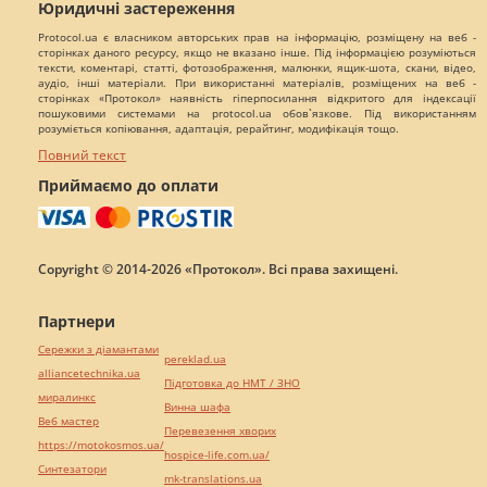
Юридичні застереження
Protocol.ua є власником авторських прав на інформацію, розміщену на веб -
сторінках даного ресурсу, якщо не вказано інше. Під інформацією розуміються
тексти, коментарі, статті, фотозображення, малюнки, ящик-шота, скани, відео,
аудіо, інші матеріали. При використанні матеріалів, розміщених на веб -
сторінках «Протокол» наявність гіперпосилання відкритого для індексації
пошуковими системами на protocol.ua обов`язкове. Під використанням
розуміється копіювання, адаптація, рерайтинг, модифікація тощо.
Повний текст
Приймаємо до оплати
Copyright © 2014-2026 «Протокол». Всі права захищені.
Партнери
Сережки з діамантами
pereklad.ua
alliancetechnika.ua
Підготовка до НМТ / ЗНО
миралинкс
Винна шафа
Веб мастер
Перевезення хворих
https://motokosmos.ua/
hospice-life.com.ua/
Синтезатори
mk-translations.ua