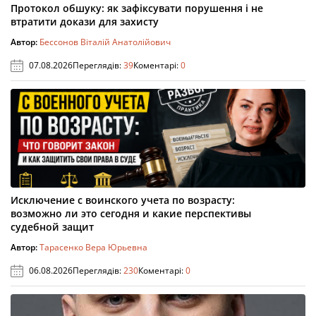
Протокол обшуку: як зафіксувати порушення і не
втратити докази для захисту
Автор:
Бессонов Віталій Анатолійович
07.08.2026
Переглядів:
39
Коментарі:
0
Исключение с воинского учета по возрасту:
возможно ли это сегодня и какие перспективы
судебной защит
Автор:
Тарасенко Вера Юрьевна
06.08.2026
Переглядів:
230
Коментарі:
0