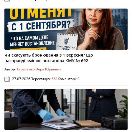
Чи скасують бронювання з 1 вересня? Що
насправді змінює постанова КМУ № 692
Автор:
Тарасенко Вера Юрьевна
27.07.2026
Переглядів:
661
Коментарі:
0