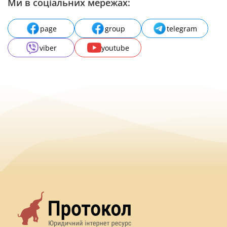
Ми в соціальних мережах:
page
group
telegram
viber
youtube