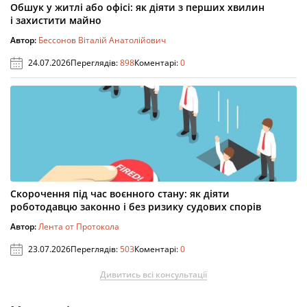
Обшук у житлі або офісі: як діяти з перших хвилин
і захистити майно
Автор:
Бессонов Віталій Анатолійович
24.07.2026
Переглядів:
898
Коментарі:
0
Скорочення під час воєнного стану: як діяти
роботодавцю законно і без ризику судових спорів
Автор:
Лента от Протокола
23.07.2026
Переглядів:
503
Коментарі:
0
Дивитись всі консультації