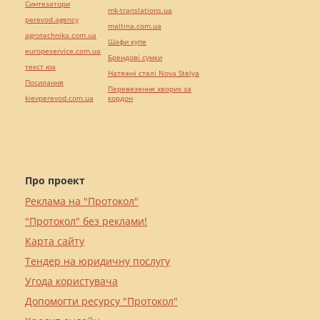
Синтезатори
mk-translations.ua
perevod.agency
maltina.com.ua
agrotechnika.com.ua
Шафи купе
europeservice.com.ua
Брендові сумки
текст юа
Натяжні стелі Nova Stelya
Посилання
Перевезення хворих за
kievperevod.com.ua
кордон
Про проект
Реклама на "Протокол"
"Протокол" без реклами!
Карта сайту
Тендер на юридичну послугу
Угода користувача
Допомогти ресурсу "Протокол"