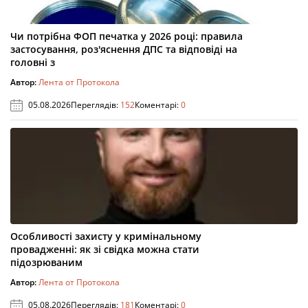
Чи потрібна ФОП печатка у 2026 році: правила
застосування, роз'яснення ДПС та відповіді на
головні з
Автор:
Лента от Протокола
05.08.2026
Переглядів:
152
Коментарі:
0
Особливості захисту у кримінальному
провадженні: як зі свідка можна стати
підозрюваним
Автор:
Лента от Протокола
05.08.2026
Переглядів:
181
Коментарі:
0