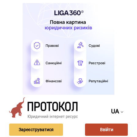
UA
Зареєструватися
Ввійти