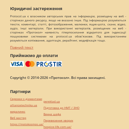
Юридичні застереження
Protocol.ua є власником авторських прав на інформацію, розміщену на веб -
сторінках даного ресурсу, якщо не вказано інше. Під інформацією розуміються
тексти, коментарі, статті, фотозображення, малюнки, ящик-шота, скани, відео,
аудіо, інші матеріали. При використанні матеріалів, розміщених на веб -
сторінках «Протокол» наявність гіперпосилання відкритого для індексації
пошуковими системами на protocol.ua обов`язкове. Під використанням
розуміється копіювання, адаптація, рерайтинг, модифікація тощо.
Повний текст
Приймаємо до оплати
Copyright © 2014-2026 «Протокол». Всі права захищені.
Партнери
Сережки з діамантами
pereklad.ua
alliancetechnika.ua
Підготовка до НМТ / ЗНО
миралинкс
Винна шафа
Веб мастер
Перевезення хворих
https://motokosmos.ua/
hospice-life.com.ua/