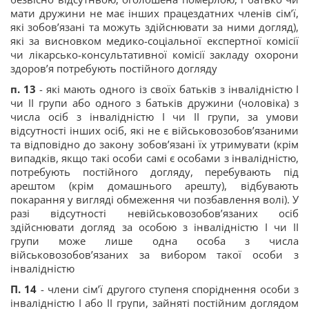
мати дружини не має інших працездатних членів сім’ї,
які зобов’язані та можуть здійснювати за ними догляд),
які за висновком медико-соціальної експертної комісії
чи лікарсько-консультативної комісії закладу охорони
здоров’я потребують постійного догляду
п. 1️3
- які мають одного із своїх батьків з інвалідністю І
чи ІІ групи або одного з батьків дружини (чоловіка) з
числа осіб з інвалідністю І чи ІІ групи, за умови
відсутності інших осіб, які не є військовозобов’язаними
та відповідно до закону зобов’язані їх утримувати (крім
випадків, якщо такі особи самі є особами з інвалідністю,
потребують постійного догляду, перебувають під
арештом (крім домашнього арешту), відбувають
покарання у вигляді обмеження чи позбавлення волі). У
разі відсутності невійськовозобов’язаних осіб
здійснювати догляд за особою з інвалідністю І чи ІІ
групи може лише одна особа з числа
військовозобов’язаних за вибором такої особи з
інвалідністю
П. 14
- члени сім’ї другого ступеня споріднення особи з
інвалідністю I або ІІ групи, зайняті постійним доглядом