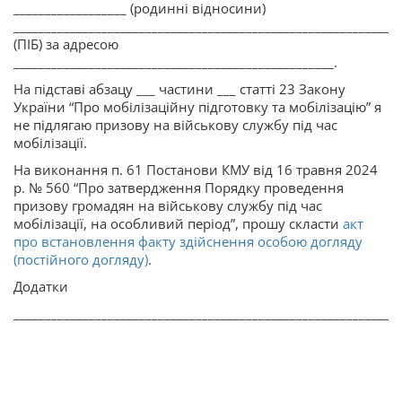
__________________ (родинні відносини)
_____________________________________________________________
(ПІБ) за адресою
___________________________________________________.
На підставі абзацу ___ частини ___ статті 23 Закону
України “Про мобілізаційну підготовку та мобілізацію” я
не підлягаю призову на військову службу під час
мобілізації.
На виконання п. 61 Постанови КМУ від 16 травня 2024
р. № 560 “Про затвердження Порядку проведення
призову громадян на військову службу під час
мобілізації, на особливий період”, прошу скласти
акт
про встановлення факту здійснення особою догляду
(постійного догляду)
.
Додатки
_____________________________________________________________