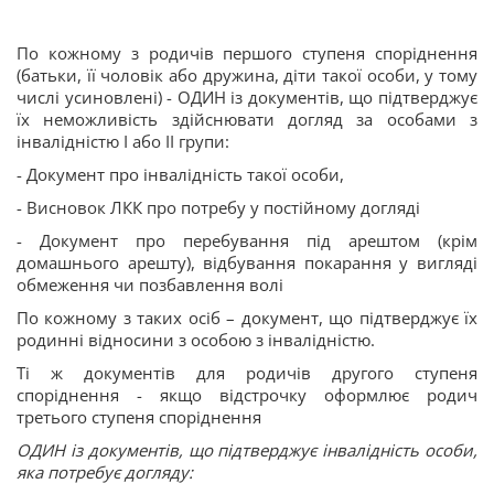
По кожному з родичів першого ступеня споріднення
(батьки, її чоловік або дружина, діти такої особи, у тому
числі усиновлені) - ОДИН із документів, що підтверджує
їх неможливість здійснювати догляд за особами з
інвалідністю I або II групи:
- Документ про інвалідність такої особи,
- Висновок ЛКК про потребу у постійному догляді
- Документ про перебування під арештом (крім
домашнього арешту), відбування покарання у вигляді
обмеження чи позбавлення волі
По кожному з таких осіб – документ, що підтверджує їх
родинні відносини з особою з інвалідністю.
Ті ж документів для родичів другого ступеня
споріднення - якщо відстрочку оформлює родич
третього ступеня споріднення
ОДИН
із
документів
,
що
підтверджує
інвалідність
особи
,
яка
потребує догляду: