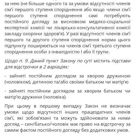
за нею (не більше одного та за умови відсутності членів
сім’ї першого ступеня споріднення або якщо члени сім’ї
першого ступеня споріднення самі потребують
постійного догляду за висновком медико-соціальної
експертної комісії чи лікарсько-консультативної комісії
закладу охорони здоров’я). У разі відсутності членів сім’ї
першого та другого ступеня споріднення норма цього
підпункту поширюється на членів сім’ї третього ступеня
споріднення особи з інвалідністю I або ІІ групи.
Щодо п. 9. Даний пункт Закону по суті містить підстави
для відстрочки в 2 варіаціях:
- зайняті постійним доглядом за хворою дружиною
(чоловіком), дитиною та/або своїми батьком чи матір’ю
- зайняті постійним доглядом за хворим батьком чи
матір’ю дружини (чоловіка).
При цьому в першому випадку Закон не визначає
умови щодо відсутності інших працездатних членів
сім’ї, які зобов’язані та можуть здійснювати за ними
догляд – син/батько/чоловік має право на відстрочку за
самим фактом постійного догляду без додаткових умов.