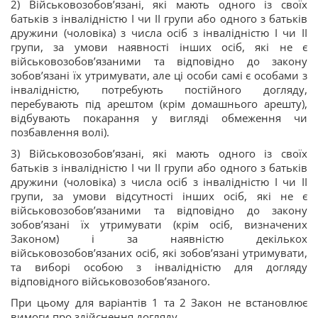
2) Військовозобов’язані, які мають одного із своїх
батьків з інвалідністю І чи ІІ групи або одного з батьків
дружини (чоловіка) з числа осіб з інвалідністю І чи ІІ
групи, за умови наявності інших осіб, які не є
військовозобов’язаними та відповідно до закону
зобов’язані їх утримувати, але ці особи самі є особами з
інвалідністю, потребують постійного догляду,
перебувають під арештом (крім домашнього арешту),
відбувають покарання у вигляді обмеження чи
позбавлення волі).
3) Військовозобов’язані, які мають одного із своїх
батьків з інвалідністю І чи ІІ групи або одного з батьків
дружини (чоловіка) з числа осіб з інвалідністю І чи ІІ
групи, за умови відсутності інших осіб, які не є
військовозобов’язаними та відповідно до закону
зобов’язані їх утримувати (крім осіб, визначених
Законом) і за наявністю декількох
військовозобов’язаних осіб, які зобов’язані утримувати,
та виборі особою з інвалідністю для догляду
відповідного військовозобов’язаного.
При цьому для варіантів 1 та 2 Закон не встановлює
вимоги про здійснення догляду.