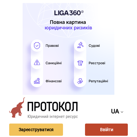
UA
Зареєструватися
Ввійти