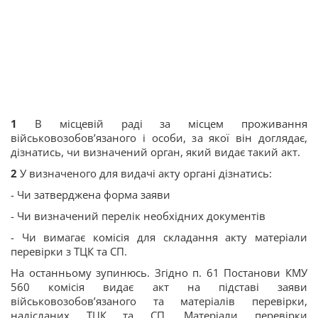
1
В місцевій раді за місцем проживання
військовозобов’язаного і особи, за якої він доглядає,
дізнатись, чи визначений орган, який видає такий акт.
2
У визначеного для видачі акту органі дізнатись:
- Чи затверджена форма заяви
- Чи визначений перелік необхідних документів
- Чи вимагає комісія для складання акту матеріали
перевірки з ТЦК та СП.
На останньому зупинюсь. Згідно п. 61 Постанови КМУ
560 комісія видає акт на підставі заяви
військовозобов’язаного та матеріалів перевірки,
надісланих ТЦК та СП. Матеріали перевірки