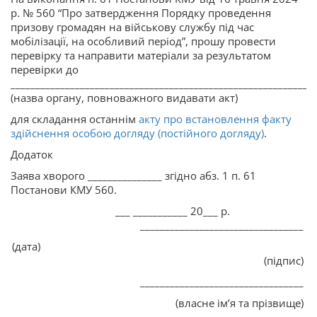
р. № 560 “Про затвердження Порядку проведення
призову громадян на військову службу під час
мобілізації, на особливий період”, прошу провести
перевірку та направити матеріали за результатом
перевірки до
_____________________________________________________________
(назва органу, повноважного видавати акт)
для складання останнім
акту про встановлення факту
здійснення особою догляду (постійного догляду)
.
Додаток
Заява хворого _______________ згідно абз. 1 п. 61
Постанови КМУ 560.
___ ___________ 20___ р.
_________________________________
(дата)
(підпис)
_________________________________
(власне ім’я та прізвище)