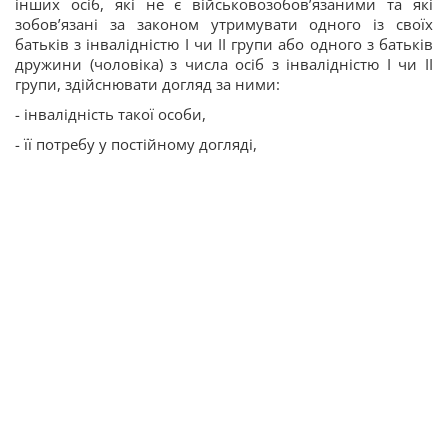
інших осіб, які не є військовозобов’язаними та які
зобов’язані за законом утримувати одного із своїх
батьків з інвалідністю І чи ІІ групи або одного з батьків
дружини (чоловіка) з числа осіб з інвалідністю І чи ІІ
групи, здійснювати догляд за ними:
- інвалідність такої особи,
- її потребу у постійному догляді,