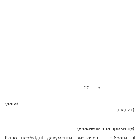
___ ___________ 20___ р.
_________________________________
(дата)
(підпис)
_________________________________
(власне ім’я та прізвище)
Якщо необхідні документи визначені – зібрати ці