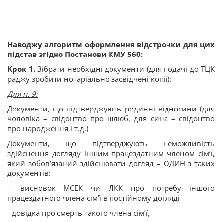
Наводжу алгоритм оформлення відстрочки для цих
підстав згідно Постанови КМУ 560:
Крок 1️
.
Зібрати необхідні документи (для подачі до ТЦК
раджу зробити нотаріально засвідчені копії):
Для п. 9:
Документи, що підтверджують родинні відносини (для
чоловіка – свідоцтво про шлюб, для сина – свідоцтво
про народження і т.д.)
Документи, що підтверджують неможливість
здійснення догляду іншим працездатним членом сім’ї,
який зобов’язаний здійснювати догляд – ОДИН з таких
документів:
- -висновок МСЕК чи ЛКК про потребу іншого
працездатного члена сім’ї в постійному догляді
- довідка про смерть такого члена сім’ї,