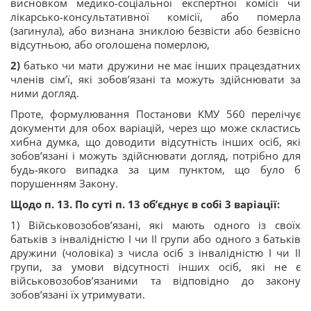
висновком медико-соціальної експертної комісії чи
лікарсько-консультативної комісії, або померла
(загинула), або визнана зниклою безвісти або безвісно
відсутньою, або оголошена померлою,
2)
батько чи мати дружини не має інших працездатних
членів сім’ї, які зобов’язані та можуть здійснювати за
ними догляд.
Проте, формулювання Постанови КМУ 560 перелічує
документи для обох варіацій, через що може скластись
хибна думка, що доводити відсутність інших осіб, які
зобов’язані і можуть здійснювати догляд, потрібно для
будь-якого випадка за цим пунктом, що було б
порушенням Закону.
Щодо п. 13. По суті п. 13 об’єднує в собі 3 варіації:
1) Військовозобов’язані, які мають одного із своїх
батьків з інвалідністю І чи ІІ групи або одного з батьків
дружини (чоловіка) з числа осіб з інвалідністю І чи ІІ
групи, за умови відсутності інших осіб, які не є
військовозобов’язаними та відповідно до закону
зобов’язані їх утримувати.