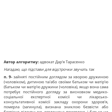
Автор алгоритму:
адвокат Дар'я Тарасенко
Нагадаю, що підстави для відстрочки звучать так
п. 9️-
зайняті постійним доглядом за хворою дружиною
(чоловіком), дитиною та/або своїми батьком чи матір’ю
(батьком чи матір’ю дружини (чоловіка), якщо вона сама
потребує постійного догляду за висновком медико-
соціальної експертної комісії чи лікарсько-
консультативної комісії закладу охорони здоров’я,
померла (загинула), визнана зниклою безвісти або
безвісно відсутньою, оголошена померлою, і батько чи