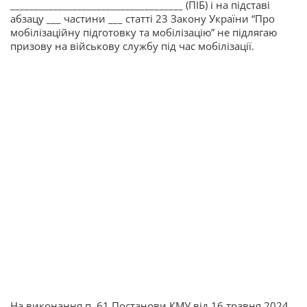
____________________________________ (ПІБ) і на підставі
абзацу ___ частини ___ статті 23 Закону України “Про
мобілізаційну підготовку та мобілізацію” не підлягаю
призову на військову службу під час мобілізації.
На виконання п. 61 Постанови КМУ від 16 травня 2024