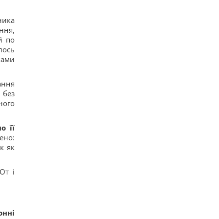
ника
ння,
й по
лось
ками
ання
 без
ного
о її
чено:
к як
От і
онні