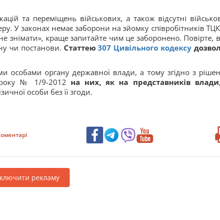
ацій та переміщень військових, а також відсутні військов
ру. У законах немає заборони на зйомку співробітників ТЦК
не знімати», краще запитайте чим це заборонено. Повірте, 
ону чи постанови.
Статтею
307
Цивільного кодексу
дозво
ми особами органу державної влади, а тому згідно з ріше
2 року № 1/9-2012
на них, як на представників влади
зичної особи без її згоди.
оментарі
дключити рекламу