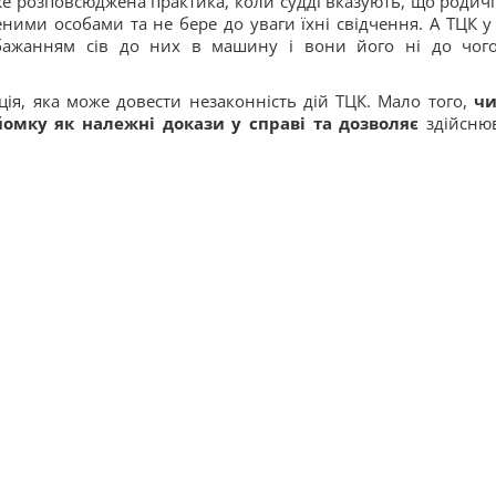
вже розповсюджена практика, коли судді вказують, що родичі
ними особами та не бере до уваги їхні свідчення. А ТЦК у 
бажанням сів до них в машину і вони його ні до чог
ція, яка може довести незаконність дій ТЦК. Мало того,
чи
йомку як належні докази у справі та дозволяє
здійсню