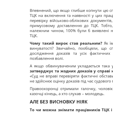
Впевнений, що якщо глибше копнути цю спр
ТЦК на включення та наявності у цих прац
перевірку військово-облікових документів
примусовому доставленню до ТЦК. Тобто, 
належним чином, 100% були б виявлені н
ТЦК.
Чому такий вирок став реальним?
Як ї
винуватості? Звичайно, пообіцяли, що 
дослідження доказів та усіх фактичних
позбавлення волі.
А якщо обвинуваченим укладається така 
затверджує та жодних доказів у справі
«Суд не вправі перевіряти фактичні обста
не здійснює оцінку доказів під час судового
Правоохоронці отримали галочку, чоловік 
казочці кінець, а хто слухав – молодець.
АЛЕ БЕЗ ВИСНОВКУ НІЯК
То чи можна знімати працівників ТЦК і