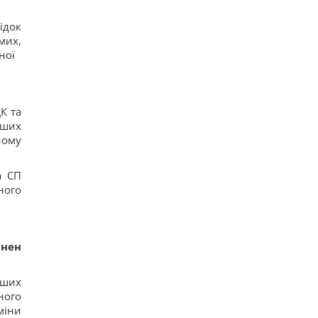
ідок
омих,
ної
К та
нших
ному
а СП
ного
инен
нших
ного
міни