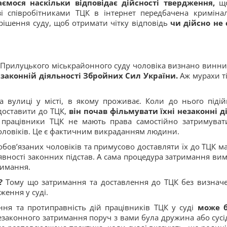
ємося наскільки відповідає дійсності твердження,
що
зі співробітниками ТЦК в інтернет передбачена криміна
 рішення суду, щоб отримати чітку відповідь
чи дійсно не 
Прилуцького міськрайонного суду чоловіка визнано винни
аконній діяльності Збройних Сил України.
Аж мурахи т
а вулиці у місті, в якому проживає. Коли до нього піді
доставити до ТЦК,
він почав фільмувати їхні незаконні ді
 працівники ТЦК не мають права самостійно затримуват
оловіків. Це є фактичним викраданням людини.
бов’язаних чоловіків та примусово доставляти їх до ТЦК м
явності законних підстав. А сама процедура затримання вим
римання.
ю?
Тому що затримання та доставлення до ТЦК без визнач
ження у суді.
ня та протиправність дій працівників ТЦК у суді
може б
езаконного затримання поруч з вами була дружина або сусід