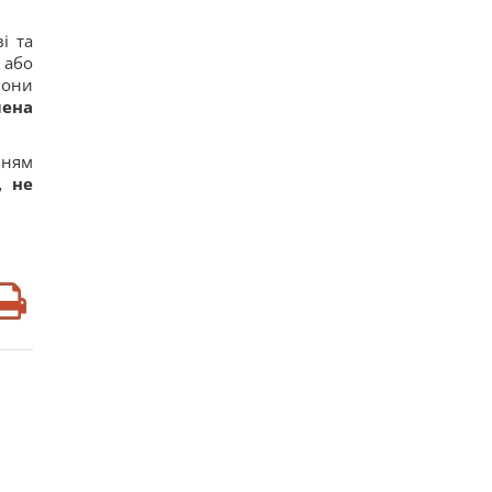
і та
 або
вони
лена
нням
, не