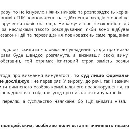
аву, то не існувало ніяких наказів та розпоряджень керів
івників ТЦК повноважень на здійснення заходів з оповіще
, вручення повісток тощо. Не кажучи про незаконність ді
за наслідками такого розслідування, якби воно відбува
езаконні дії та перевищення повноважень саме працівни
м вдалося схилити чоловіка до укладення угоди про визн
справа буде швидко розглянута, а визнавши свою вину
 обставин, той отримає іспитовий строк замість реаль
угода про визнання винуватості,
то суд лише формальн
 не досліджує
і не перевіряє. У вироку, до речі, так і зазна
вини вчиненого особою кримінального правопорушення, та
 провадження на підставі угод про визнання винуватості».
переляк, а суспільство налякане, бо ТЦК знімати ніззя. 
 поліцейських, особливо коли останні вчиняють незак