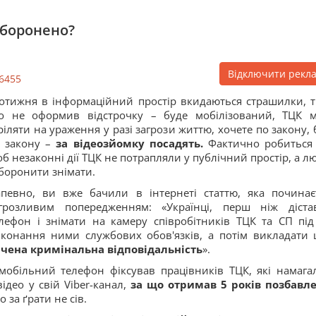
аборонено?
Відключити рекл
6455
тижня в інформаційний простір вкидаються страшилки, т
о не оформив відстрочку – буде мобілізований, ТЦК 
ріляти на ураження у разі загрози життю, хочете по закону, 
 закону –
за відеозйомку посадять.
Фактично робиться 
б незаконні дії ТЦК не потрапляли у публічний простір, а л
боронити знімати.
певно, ви вже бачили в інтернеті статтю, яка починає
грозливим попередженням: «Українці, перш ніж діста
лефон і знімати на камеру співробітників ТЦК та СП під
конання ними службових обов'язків, а потім викладати 
ачена кримінальна відповідальність
».
 мобільний телефон фіксував працівників ТЦК, які намага
ідео у свій Viber-канал,
за що отримав 5 років позбавл
о за ґрати не сів.