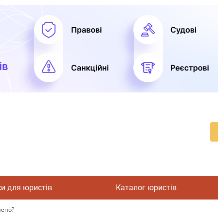
си для юристів
Каталог юристів
нено?