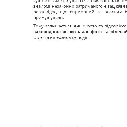
суд не візьме до уваги їхні показання. Це 
знайомі незаконно затриманого є зацікавле
розповідає, що затриманий за власним 
примушували.
Тому залишається лише фото та відеофікса
законодавство визначає фото та відеоз
фото та відеозйомку події.