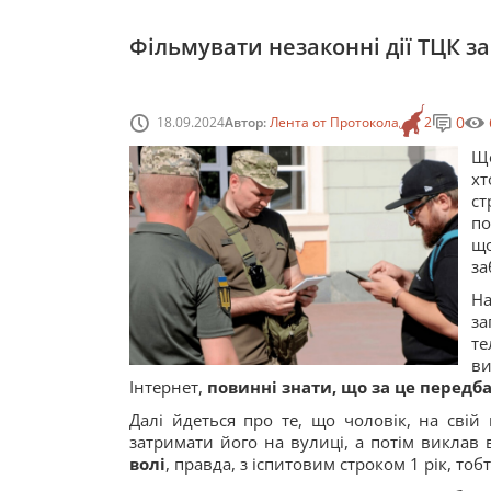
Фільмувати незаконні дії ТЦК з
0
18.09.2024
Автор:
Лента от Протокола
2
Що
хт
ст
по
що
за
На
за
те
ви
Інтернет,
повинні знати, що за це передб
Далі йдеться про те, що чоловік, на свій
затримати його на вулиці, а потім виклав в
волі
, правда, з іспитовим строком 1 рік, тобт