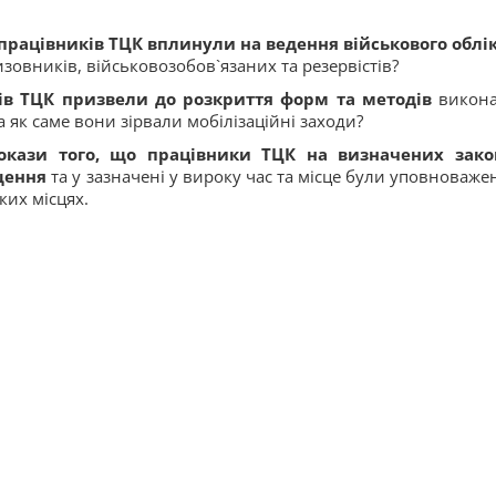
рацівників ТЦК вплинули на ведення військового облі
овників, військовозобов`язаних та резервістів?
ів ТЦК призвели до розкриття форм та методів
викон
а як саме вони зірвали мобілізаційні заходи?
докази того, що працівники ТЦК на визначених зак
щення
та у зазначені у вироку час та місце були уповноважен
ких місцях.