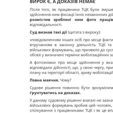
ВИРОК Є, А ДОКАЗІВ НЕМАЄ
Після того, як працівники ТЦК були змуше
здійснення ним фіксації їхніх незаконних дій
розмістив зроблені ним фото праці
відповідальності.
Суд визнав такі дії
(цитата з вироку):
«повідомленням інших осіб про місце факт
втручанням в законну діяльність ТЦК та
військових формувань, що призвело до сусп
обсязі у визначені терміни мобілізаційних 
А фотознімки про місце здійснення у вка
відповідали дійсності, що, у свою чергу, п
плану на території області, зриву мобілізаці
Повна маячня.
Чому?
Судове рішення повинно бути зрозумілим
ґрунтуватись на доказах.
У даному судовому рішенні взагалі не зазна
військових формувань зробив цей чоловік, 
спілкування з працівниками ТЦК і як це в