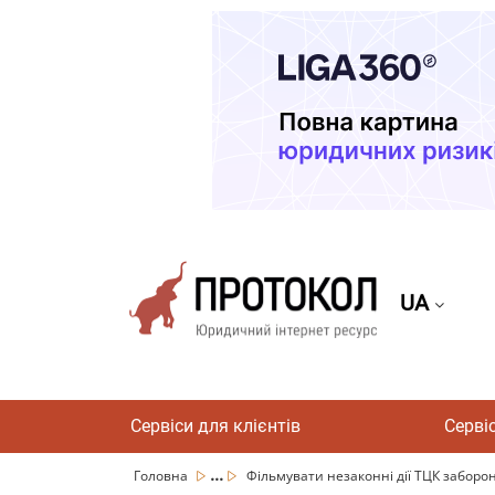
UA
Сервіси для клієнтів
Серві
...
Головна
Фільмувати незаконні дії ТЦК заборо