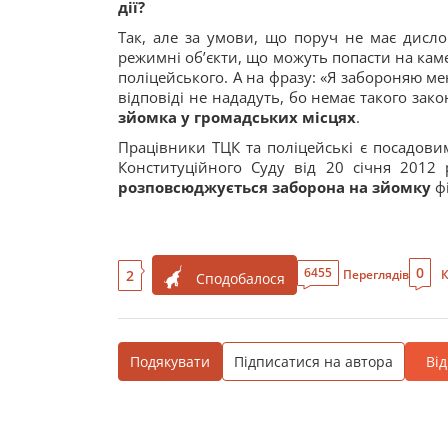
дії?
Так, але за умови, що поруч не має дислок
режимні об’єкти, що можуть попасти на каме
поліцейського. А на фразу: «Я забороняю ме
відповіді не нададуть, бо немає такого зак
зйомка у громадських місцях
.
Працівники ТЦК та поліцейські є посадови
Конституційного Суду від 20 січня 201
розповсюджується заборона на зйомку
фі
0
6455
2
Переглядів
К
Сподобалося
Подякувати
Підписатися на автора
Ві