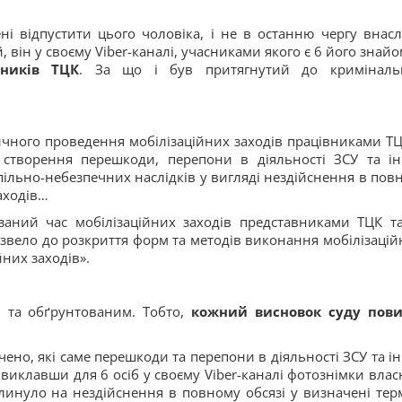
ні відпустити цього чоловіка, і не в останню чергу внасл
, він у своєму Viber-каналі, учасниками якого є 6 його знай
вників ТЦК
. За що і був притягнутий до криміналь
ичного проведення мобілізаційних заходів працівниками ТЦ
 створення перешкоди, перепони в діяльності ЗСУ та і
ільно-небезпечних наслідків у вигляді нездійснення в пов
заходів…
заний час мобілізаційних заходів представниками ТЦК т
ризвело до розкриття форм та методів виконання мобілізацій
йних заходів».
 та обґрунтованим. Тобто,
кожний висновок суду пов
чено, які саме перешкоди та перепони в діяльності ЗСУ та і
виклавши для 6 осіб у своєму Viber-каналі фотознімки влас
плинуло на нездійснення в повному обсязі у визначені тер