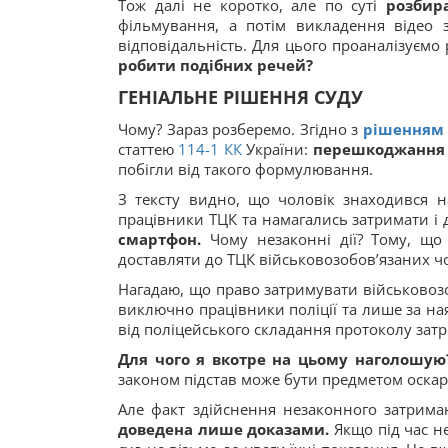
Тож далі не коротко, але по суті
розбира
фільмування, а потім викладення відео 
відповідальність. Для цього проаналізуємо
робити подібних речей?
ГЕНІАЛЬНЕ РІШЕННЯ СУДУ
Чому? Зараз розберемо. Згідно з
рішенням
статтею
114-1
КК
України:
перешкоджання з
побігли від такого формулювання.
З тексту видно, що чоловік знаходився н
працівники ТЦК та намагались затримати і 
смартфон.
Чому незаконні дії? Тому, що
доставляти до ТЦК військовозобов’язаних ч
Нагадаю, що право затримувати військовозо
виключно працівники поліції та лише за на
від поліцейського складання протоколу зат
Для чого я вкотре на цьому наголошу
законом підстав може бути предметом оскар
Але факт здійснення незаконного затриман
доведена лише доказами.
Якщо під час н