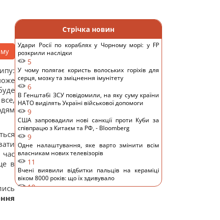
Стрічка новин
Удари Росії по кораблях у Чорному морі: у FP
аму
розкрили наслідки
5
ипу:
У чому полягає користь волоських горіхів для
серця, мозку та зміцнення імунітету
може
6
буде
В Генштабі ЗСУ повідомили, на яку суму країни
все,
НАТО виділять Україні військової допомоги
юдям
9
США запровадили нові санкції проти Куби за
співпрацю з Китаєм та РФ, - Bloomberg
ться
9
вати
Одне налаштування, яке варто змінити всім
 час
власникам нових телевізорів
11
це в
Вчені виявили відбитки пальців на кераміці
віком 8000 років: що їх здивувало
10
лись
Україна ставить Путіна на передвиборчий
ення
годинник, - Newsweek
14