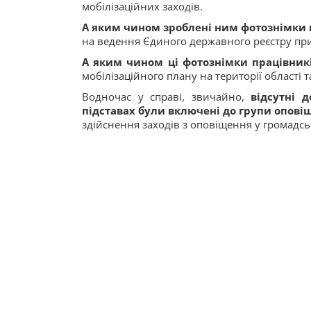
мобілізаційних заходів.
А яким чином зроблені ним фотознімки п
на ведення Єдиного державного реєстру приз
А яким чином ці фотознімки працівник
мобілізаційного плану на території області т
Водночас у справі, звичайно,
відсутні 
підставах були включені до групи опові
здійснення заходів з оповіщення у громадсь