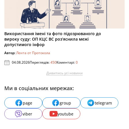
Використання імені та фото підозрюваного до
вироку суду: ОП КЦС ВС роз’яснила межі
допустимого інфор
Автор:
Лента от Протокола
04.08.2026
Переглядів:
450
Коментарі:
0
Дивитись усі новини
Ми в соціальних мережах:
page
group
telegram
viber
youtube