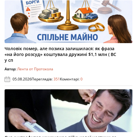
Чоловік помер, але позика залишилася: як фраза
«на його розсуд» коштувала дружині $1,1 млн ( ВС
у сп
Автор:
Лента от Протокола
05.08.2026
Переглядів:
351
Коментарі:
0