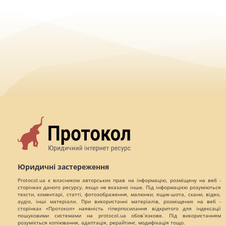
Юридичні застереження
Protocol.ua є власником авторських прав на інформацію, розміщену на веб -
сторінках даного ресурсу, якщо не вказано інше. Під інформацією розуміються
тексти, коментарі, статті, фотозображення, малюнки, ящик-шота, скани, відео,
аудіо, інші матеріали. При використанні матеріалів, розміщених на веб -
сторінках «Протокол» наявність гіперпосилання відкритого для індексації
пошуковими системами на protocol.ua обов`язкове. Під використанням
розуміється копіювання, адаптація, рерайтинг, модифікація тощо.