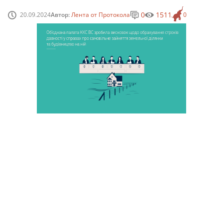
0
1511
20.09.2024
Автор:
Лента от Протокола
0