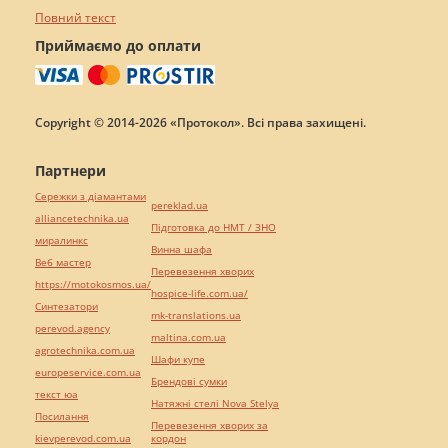
Повний текст
Приймаємо до оплати
Copyright © 2014-2026 «Протокол». Всі права захищені.
Партнери
Сережки з діамантами
pereklad.ua
alliancetechnika.ua
Підготовка до НМТ / ЗНО
миралинкс
Винна шафа
Веб мастер
Перевезення хворих
https://motokosmos.ua/
hospice-life.com.ua/
Синтезатори
mk-translations.ua
perevod.agency
maltina.com.ua
agrotechnika.com.ua
Шафи купе
europeservice.com.ua
Брендові сумки
текст юа
Натяжні стелі Nova Stelya
Посилання
Перевезення хворих за
kievperevod.com.ua
кордон