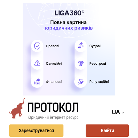
UA
Зареєструватися
Ввійти