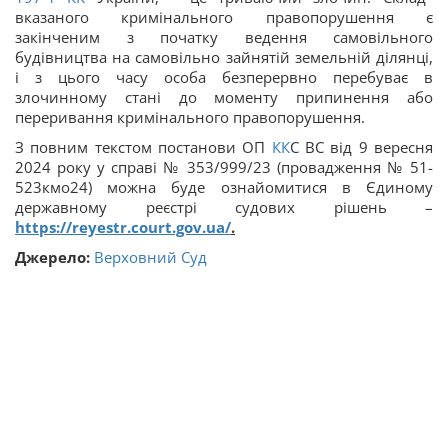
вказаного кримінального правопорушення є
закінченим з початку ведення самовільного
будівництва на самовільно зайнятій земельній ділянці,
і з цього часу особа безперервно перебуває в
злочинному стані до моменту припинення або
переривання кримінального правопорушення.
З повним текстом постанови ОП
КК
С ВС від 9 вересня
2024 року у справі № 353/999/23 (провадження № 51-
523кмо24) можна буде ознайомитися в Єдиному
державному реєстрі судових рішень –
https://reyestr.court.gov.ua/
.
Джерело:
Верховний Суд