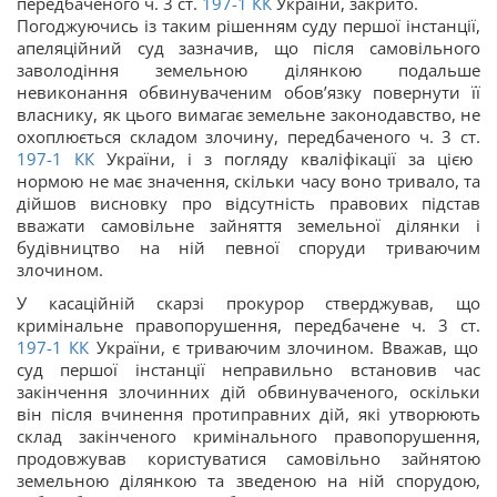
передбаченого ч. 3 ст.
197-1
КК
України, закрито.
Погоджуючись із таким рішенням суду першої інстанції,
апеляційний суд зазначив, що після самовільного
заволодіння земельною ділянкою подальше
невиконання обвинуваченим обов’язку повернути її
власнику, як цього вимагає земельне законодавство, не
охоплюється складом злочину, передбаченого ч. 3 ст.
197-1
КК
України, і з погляду кваліфікації за цією
нормою не має значення, скільки часу воно тривало, та
дійшов висновку про відсутність правових підстав
вважати самовільне зайняття земельної ділянки і
будівництво на ній певної споруди триваючим
злочином.
У касаційній скарзі прокурор стверджував, що
кримінальне правопорушення, передбачене ч. 3 ст.
197-1
КК
України, є триваючим злочином. Вважав, що
суд першої інстанції неправильно встановив час
закінчення злочинних дій обвинуваченого, оскільки
він після вчинення протиправних дій, які утворюють
склад закінченого кримінального правопорушення,
продовжував користуватися самовільно зайнятою
земельною ділянкою та зведеною на ній спорудою,