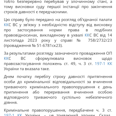
тобто безперервно перебував у злочинному стані, а
тому висновки суду першої інстанції про закінчення
строків давності є передчасними.
Цю справу було передано на розгляд об’єднаної палати
КК
С ВС у зв’язку з необхідністю відступу від висновку
про застосування норми права в подібних
правовідносинах, викладеному в ухвалі
КК
С ВС від 14
листопада 2023 року у справі № 758/2732/23
(провадження № 51-6781ск23).
За результатами розгляду зазначеного провадження ОП
КК
С ВС сформулювала висновок щодо
правозастосування положень ст. 49, ч. 3 ст.
197-1
КК
України та вказала таке.
Днем початку перебігу строку давності притягнення
особи до кримінальної відповідальності за вчинення
триваючого кримінального правопорушення є день
припинення або переривання вчинення особою
відповідного триваючого суспільно небезпечного
діяння.
Кримінальне правопорушення, передбачене ч. 3 ст.
197-1
КК
України, – це триваючий злочин. Склад