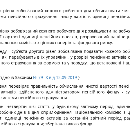
го рівня зобов'язаний кожного робочого дня обчислювати чист
еми пенсійного страхування, чисту вартість одиниці пенсійн
 рівня зобов'язаний кожного робочого дня розміщувати на веб-с
ї вартості одиниці пенсійних внесків, розрахований на кінец
ональною комісією з цінних паперів та фондового ринку.
ду - суб'єкта другого рівня зобов'язана подавати кожного ро
 які перебувають в їх управлінні, у розрізі пенсійних активі
йного страхування за формою та у порядку, що встановлені Нац
згідно із Законом
№ 79-IX від 12.09.2019
}
рівня перевіряє правильність обчислення чистої вартості пен
 активів, здійсненого адміністратором пенсійного фонду - су
системи пенсійного страхування.
і четвертій цієї статті, у будь-якому звітному періоді адміні
робочих днів з дня оприлюднення Національною комісією з ц
і одиниці пенсійних активів за останній звітний період рад
ійного страхування; зберігача такого фонду.