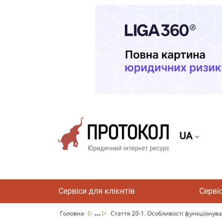
UA
Сервіси для клієнтів
Серві
...
Головна
Стаття 20-1. Особливості функціонува