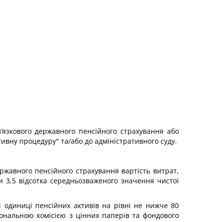
в’язкового державного пенсійного страхування або
ивну процедуру" та/або до адміністративного суду.
ержавного пенсійного страхування вартість витрат,
и 3,5 відсотка середньозваженого значення чистої
і одиниці пенсійних активів на рівні не нижче 80
іональною комісією з цінних паперів та фондового