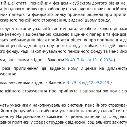
тій цієї статті, пенсійним фондом - суб'єктом другого рівня 
та фондового ринку про заборону на укладення нових пенсійних
нних паперів та фондового ринку приймає рішення про припине
ржавного пенсійного страхування, виданої цьому фонду.
 послуг у накопичувальній системі загальнообов’язкового держ
визначеному Національною комісією з цінних паперів та фондово
рьох робочих днів після прийняття рішення про припинення дії 
дію ліцензії, адміністратору цього фонду, особам, які здійсн
ого фонду, Раді Накопичувального пенсійного фонду та Пенсійн
нами, внесеними згідно із Законом
№ 4017-IX від 10.10.2024
}
 разі припинення дії виданої йому ліцензії на діяльніс
хування:
нами, внесеними згідно із Законом
№ 79-IX від 12.09.2019
}
 пенсійного страхування про прийняте Національною комісією
жать учасникам накопичувальної системи пенсійного страхуван
йного фонду або за вибором учасників накопичувальної систе
новленому Національною комісією з цінних паперів та фондов
вної політики у сферах трудових відносин, соціального захист