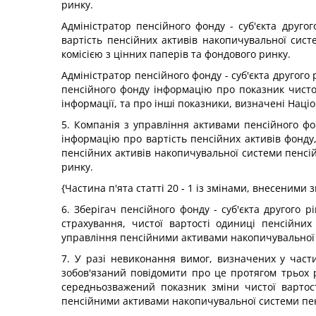
ринку.
Адміністратор пенсійного фонду - суб'єкта друго
вартість пенсійних активів накопичувальної сист
комісією з цінних паперів та фондового ринку.
Адміністратор пенсійного фонду - суб'єкта другого
пенсійного фонду інформацію про показник чисто
інформації, та про інші показники, визначені Наці
5. Компанія з управління активами пенсійного фон
інформацію про вартість пенсійних активів фонду,
пенсійних активів накопичувальної системи пенсі
ринку.
{Частина п'ята статті 20 - 1 із змінами, внесеними 
6. Зберігач пенсійного фонду - суб'єкта другого 
страхування, чистої вартості одиниці пенсійних
управління пенсійними активами накопичувальної 
7. У разі невиконання вимог, визначених у частин
зобов'язаний повідомити про це протягом трьох 
середньозважений показник зміни чистої вартост
пенсійними активами накопичувальної системи пенс