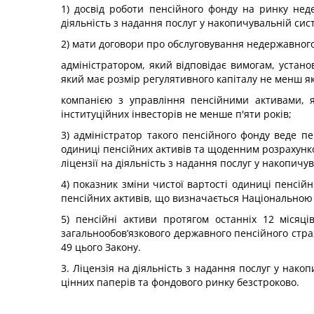
1) досвід роботи пенсійного фонду на ринку не
діяльність з надання послуг у накопичувальній сис
2) мати договори про обслуговування недержавного 
адміністратором, який відповідає вимогам, устан
який має розмір регулятивного капіталу не менш як
компанією з управління пенсійними активами, я
інституційних інвесторів не менше п'яти років;
3) адміністратор такого пенсійного фонду веде п
одиниці пенсійних активів та щоденним розрахунко
ліцензії на діяльність з надання послуг у накопич
4) показник зміни чистої вартості одиниці пенсійн
пенсійних активів, що визначається Національною 
5) пенсійні активи протягом останніх 12 місяц
загальнообов’язкового державного пенсійного страх
49 цього Закону.
3. Ліцензія на діяльність з надання послуг у нак
цінних паперів та фондового ринку безстроково.