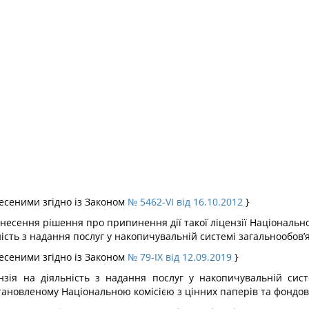
внесеними згідно із Законом
№ 5462-VI від 16.10.2012
}
инесення рішення про припинення дії такої ліцензії Національн
ість з надання послуг у накопичувальній системі загальнообов’
внесеними згідно із Законом
№ 79-IX від 12.09.2019
}
нзія на діяльність з надання послуг у накопичувальній сист
становленому Національною комісією з цінних паперів та фондов