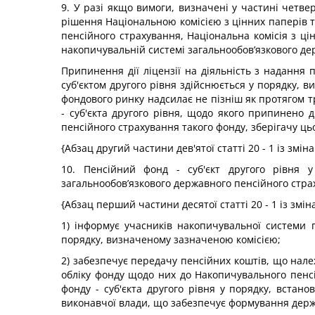
9. У разі якщо вимоги, визначені у частині четвер
рішення Національною комісією з цінних паперів 
пенсійного страхування, Національна комісія з ці
накопичувальній системі загальнообов’язкового де
Припинення дії ліцензії на діяльність з надання
суб'єктом другого рівня здійснюється у порядку, 
фондового ринку надсилає не пізніш як протягом т
- суб'єкта другого рівня, щодо якого припинено 
пенсійного страхування такого фонду, зберігачу ць
{Абзац другий частини дев'ятої статті 20 - 1 із змі
10. Пенсійний фонд - суб'єкт другого рівня у
загальнообов’язкового державного пенсійного стра
{Абзац перший частини десятої статті 20 - 1 із змі
1) інформує учасників накопичувальної системи
порядку, визначеному зазначеною комісією;
2) забезпечує передачу пенсійних коштів, що нале
обліку фонду щодо них до Накопичувального пенсі
фонду - суб'єкта другого рівня у порядку, вста
виконавчої влади, що забезпечує формування держа