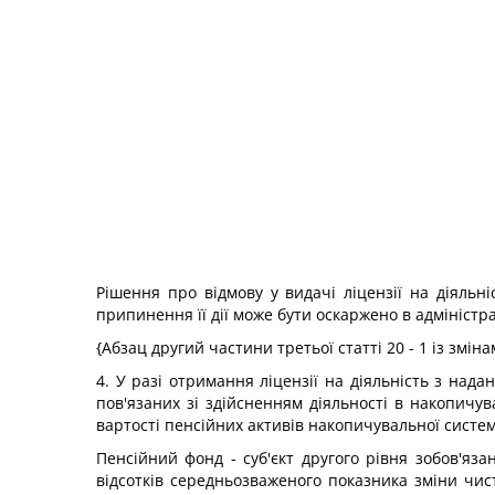
Рішення про відмову у видачі ліцензії на діяльн
припинення її дії може бути оскаржено в адмініст
{Абзац другий частини третьої статті 20 - 1 із змі
4. У разі отримання ліцензії на діяльність з над
пов'язаних зі здійсненням діяльності в накопичу
вартості пенсійних активів накопичувальної систе
Пенсійний фонд - суб'єкт другого рівня зобов'яз
відсотків середньозваженого показника зміни чис