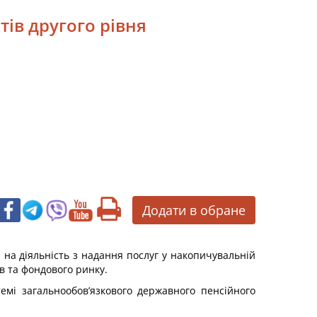
тів другого рівня
Додати в обране
 на діяльність з надання послуг у накопичувальній
в та фондового ринку.
емі загальнообов’язкового державного пенсійного