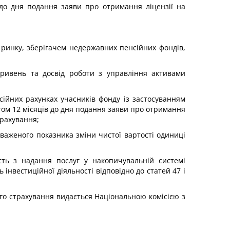
до дня подання заяви про отримання ліцензії на
 ринку, зберігачем недержавних пенсійних фондів,
гривень та досвід роботи з управління активами
сійних рахунках учасників фонду із застосуванням
гом 12 місяців до дня подання заяви про отримання
трахування;
озваженого показника зміни чистої вартості одиниці
сть з надання послуг у накопичувальній системі
інвестиційної діяльності відповідно до статей 47 і
ого страхування видається Національною комісією з