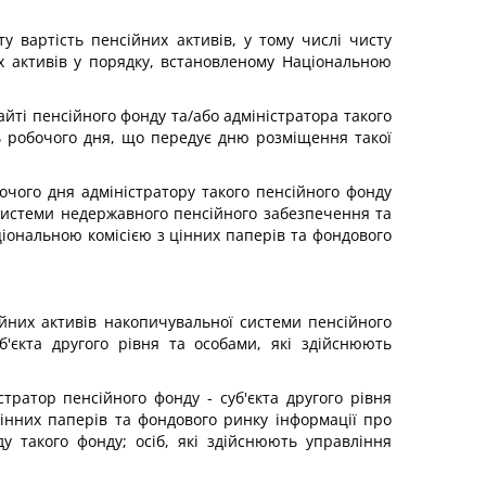
у вартість пенсійних активів, у тому числі чисту
их активів у порядку, встановленому Національною
айті пенсійного фонду та/або адміністратора такого
ь робочого дня, що передує дню розміщення такої
бочого дня адміністратору такого пенсійного фонду
в системи недержавного пенсійного забезпечення та
іональною комісією з цінних паперів та фондового
сійних активів накопичувальної системи пенсійного
б'єкта другого рівня та особами, які здійснюють
стратор пенсійного фонду - суб'єкта другого рівня
інних паперів та фондового ринку інформації про
у такого фонду; осіб, які здійснюють управління