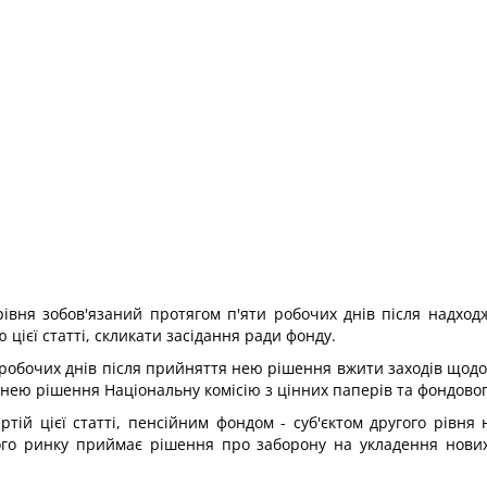
 рівня зобов'язаний протягом п'яти робочих днів після надхо
ієї статті, скликати засідання ради фонду.
и робочих днів після прийняття нею рішення вжити заходів що
 нею рішення Національну комісію з цінних паперів та фондовог
ртій цієї статті, пенсійним фондом - суб'єктом другого рівня
вого ринку приймає рішення про заборону на укладення нови