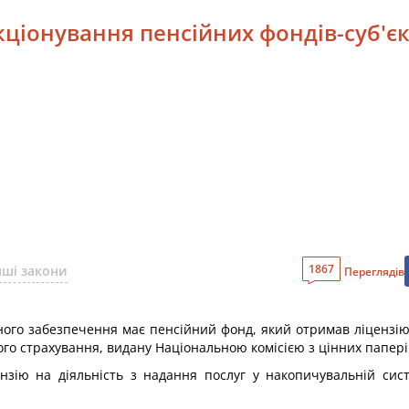
кціонування пенсійних фондів-суб'єк
1867
нші закони
Переглядів
йного забезпечення має пенсійний фонд, який отримав ліцензію
ого страхування, видану Національною комісією з цінних папері
зію на діяльність з надання послуг у накопичувальній сист