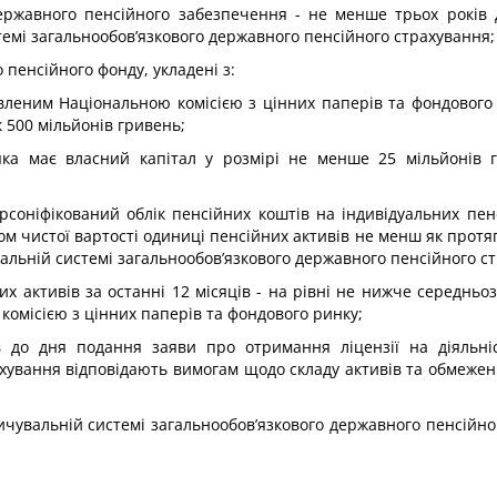
державного пенсійного забезпечення - не менше трьох років 
темі загальнообов’язкового державного пенсійного страхування;
пенсійного фонду, укладені з:
овленим Національною комісією з цінних паперів та фондового
 500 мільйонів гривень;
ка має власний капітал у розмірі не менше 25 мільйонів 
ерсоніфікований облік пенсійних коштів на індивідуальних пен
м чистої вартості одиниці пенсійних активів не менш як протя
увальній системі загальнообов’язкового державного пенсійного с
их активів за останні 12 місяців - на рівні не нижче середнь
комісією з цінних паперів та фондового ринку;
ів до дня подання заяви про отримання ліцензії на діяльні
ування відповідають вимогам щодо складу активів та обмежень 
опичувальній системі загальнообов’язкового державного пенсійн