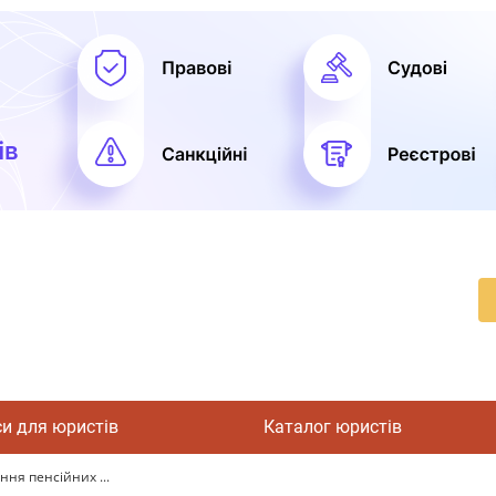
си для юристів
Каталог юристів
ння пенсійних ...