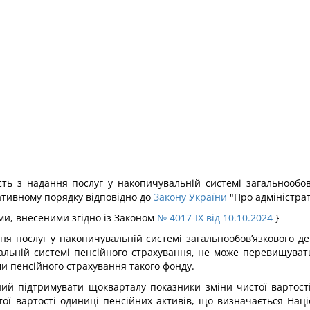
ість з надання послуг у накопичувальній системі загальнообо
ративному порядку відповідно до
Закону України
"Про адміністрат
нами, внесеними згідно із Законом
№ 4017-IX від 10.10.2024
}
ання послуг у накопичувальній системі загальнообов’язкового д
вальній системі пенсійного страхування, не може перевищуват
ми пенсійного страхування такого фонду.
аний підтримувати щокварталу показники зміни чистої вартост
тої вартості одиниці пенсійних активів, що визначається Нац