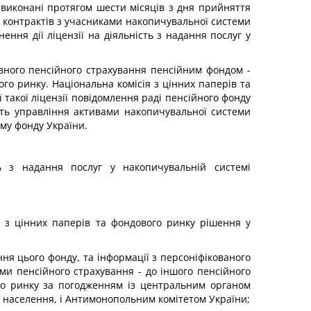
не виконані протягом шести місяців з дня прийняття
 контрактів з учасниками накопичувальної системи
ння дії ліцензії на діяльність з надання послуг у
авного пенсійного страхування пенсійним фондом -
го ринку. Національна комісія з цінних паперів та
такої ліцензії повідомлення раді пенсійного фонду
юють управління активами накопичувальної системи
ому фонду України.
ть з надання послуг у накопичувальній системі
 з цінних паперів та фондового ринку рішення у
ня цього фонду, та інформації з персоніфікованого
ми пенсійного страхування - до іншого пенсійного
ого ринку за погодженням із центральним органом
у населення, і Антимонопольним комітетом України;