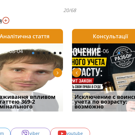
20/68
я
Аналітична стаття
Консультації
08-06
26-08-04
2026-08-05
2026-08-06
2026-08-04
2026-08-06
2026-07-30
уд встановив для
вживання впливом
Особливості захисту у
Документи, на яких не
Переоформлення
Исключение с воинс
Восьмий ААС фак
одування шкоди
статтею 369-2
кримінальному
проставляється
відстрочки за іншою
учета по возрасту:
підтвердив, що 
с
мінального
провадженні: я
апостиль: пер
підставою: нов
возможно
може скас
am
viber
youtube