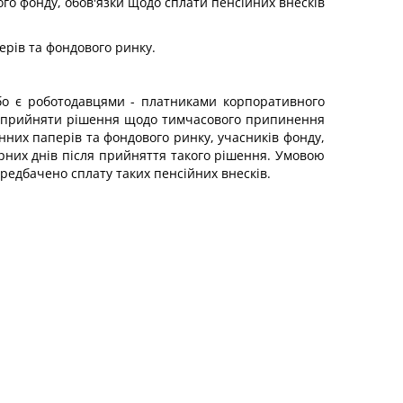
го фонду, обов'язки щодо сплати пенсійних внесків
ерів та фондового ринку.
бо є роботодавцями - платниками корпоративного
о прийняти рішення щодо тимчасового припинення
інних паперів та фондового ринку, учасників фонду,
арних днів після прийняття такого рішення. Умовою
редбачено сплату таких пенсійних внесків.