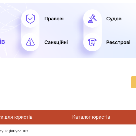
си для юристів
Каталог юристів
функціонування...