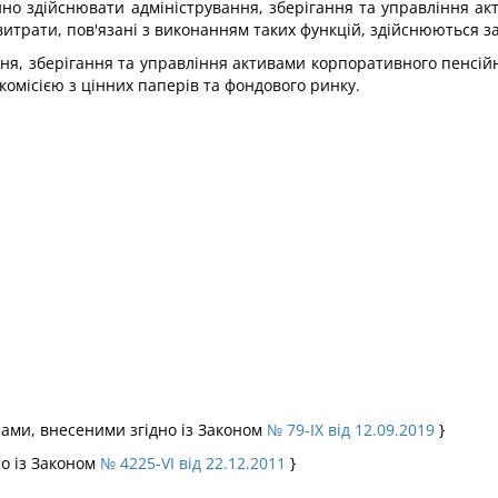
йно здійснювати адміністрування, зберігання та управління а
 витрати, пов'язані з виконанням таких функцій, здійснюються з
ання, зберігання та управління активами корпоративного пенсій
омісією з цінних паперів та фондового ринку.
інами, внесеними згідно із Законом
№ 79-IX від 12.09.2019
}
о із Законом
№ 4225-VI від 22.12.2011
}