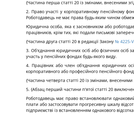
{Частина перша статті 20 із змінами, внесеними зг
2. Право участі у корпоративному пенсійному фо
Роботодавець не має права будь-яким чином обмеж
Юридична особа, яка є засновником або роботодавц
працівників, крім тих, які подали письмові запер
{Частина друга статті 20 в редакції Закону
№ 4225-VI
3. Об'єднання юридичних осіб або фізичних осіб з
участь у пенсійних фондах будь-якого виду.
4. Працівник або член об'єднання юридичних осіб
корпоративного або професійного пенсійного фонд
{Частина четверта статті 20 із змінами, внесеними 
5.
{Абзац перший частини п'ятої статті 20 виключе
Роботодавець має право встановлювати однаковий в
плати або застосовувати прогресивну шкалу відсотк
підприємстві із встановленням однакового відсотка