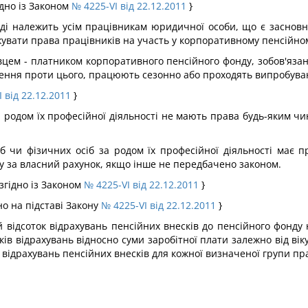
ідно із Законом
№ 4225-VI від 22.12.2011
}
нді належить усім працівникам юридичної особи, що є засновн
увати права працівників на участь у корпоративному пенсійном
ем - платником корпоративного пенсійного фонду, зобов'язана
ечення проти цього, працюють сезонно або проходять випробува
 від 22.12.2011
}
а родом їх професійної діяльності не мають права будь-яким ч
 чи фізичних осіб за родом їх професійної діяльності має п
у за власний рахунок, якщо інше не передбачено законом.
згідно із Законом
№ 4225-VI від 22.12.2011
}
но на підставі Закону
№ 4225-VI від 22.12.2011
}
ідсоток відрахувань пенсійних внесків до пенсійного фонду на
ів відрахувань відносно суми заробітної плати залежно від віку 
 відрахувань пенсійних внесків для кожної визначеної групи пр