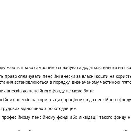
онду мають право самостійно сплачувати додаткові внески на св
 право сплачувати пенсійні внески за власні кошти на користь у
истання встановлюються в порядку, визначеному частиною п'ятою
них внесків до пенсійного фонду не може бути:
ійних внесків на користь цих працівників до пенсійного фонду
 трудових відносинах з роботодавцем.
 професійному пенсійному фонді або ліквідації такого фонду н