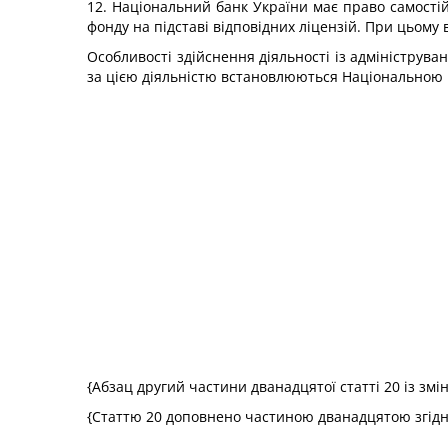
12. Національний банк України має право самості
фонду на підставі відповідних ліцензій. При цьому
Особливості здійснення діяльності із адмініструв
за цією діяльністю встановлюються Національною к
{Абзац другий частини дванадцятої статті 20 із зм
{Статтю 20 доповнено частиною дванадцятою згідн