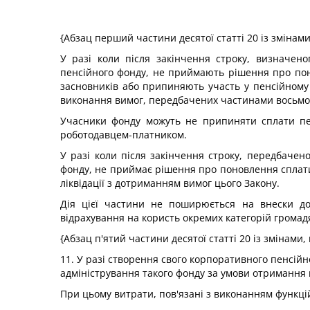
{Абзац перший частини десятої статті 20 із змінам
У разі коли після закінчення строку, визначен
пенсійного фонду, не приймають рішення про поно
засновників або припиняють участь у пенсійному 
виконання вимог, передбачених частинами восьмою 
Учасники фонду можуть не припиняти сплати пен
роботодавцем-платником.
У разі коли після закінчення строку, передбаче
фонду, не приймає рішення про поновлення сплати
ліквідації з дотриманням вимог цього Закону.
Дія цієї частини не поширюється на внески до 
відрахування на користь окремих категорій громад
{Абзац п'ятий частини десятої статті 20 із змінами
11. У разі створення свого корпоративного пенсій
адміністрування такого фонду за умови отримання 
При цьому витрати, пов'язані з виконанням функці