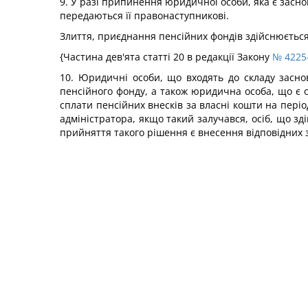
9. У разі припинення юридичної особи, яка є засн
передаються її правонаступникові.
Злиття, приєднання пенсійних фондів здійснюється
{Частина дев'ята статті 20 в редакції Закону
№ 4225-
10. Юридичні особи, що входять до складу засн
пенсійного фонду, а також юридична особа, що 
сплати пенсійних внесків за власні кошти на періо
адміністратора, якщо такий залучався, осіб, що з
прийняття такого рішення є внесення відповідних з