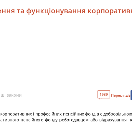
рення та функціонування корпоратив
1939
нші закони
Переглядів
о корпоративних і професійних пенсійних фондів є добровільно
тивного пенсійного фонду роботодавцем або відрахування пе