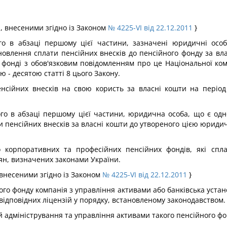
и, внесеними згідно із Законом
№ 4225-VI від 22.12.2011
}
ого в абзаці першому цієї частини, зазначені юридичні особ
влення сплати пенсійних внесків до пенсійного фонду за влас
фонді з обов'язковим повідомленням про це Національної комі
- десятою статті 8 цього Закону.
сійних внесків на свою користь за власні кошти на період 
ного в абзаці першому цієї частини, юридична особа, що є од
 пенсійних внесків за власні кошти до утвореного цією юриди
корпоративних та професійних пенсійних фондів, які спла
ян, визначених законами України.
, внесеними згідно із Законом
№ 4225-VI від 22.12.2011
}
ного фонду компанія з управління активами або банківська уста
відповідних ліцензій у порядку, встановленому законодавством.
й адміністрування та управління активами такого пенсійного фо