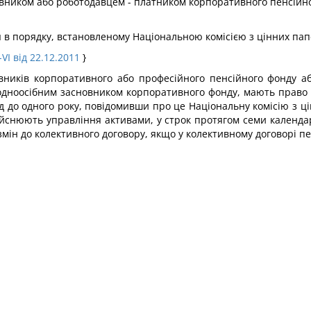
овником або роботодавцем - платником корпоративного пенсійно
 в порядку, встановленому Національною комісією з цінних пап
VI від 22.12.2011
}
овників корпоративного або професійного пенсійного фонду а
є одноосібним засновником корпоративного фонду, мають прав
д до одного року, повідомивши про це Національну комісію з ц
дійснюють управління активами, у строк протягом семи календ
мін до колективного договору, якщо у колективному договорі пе