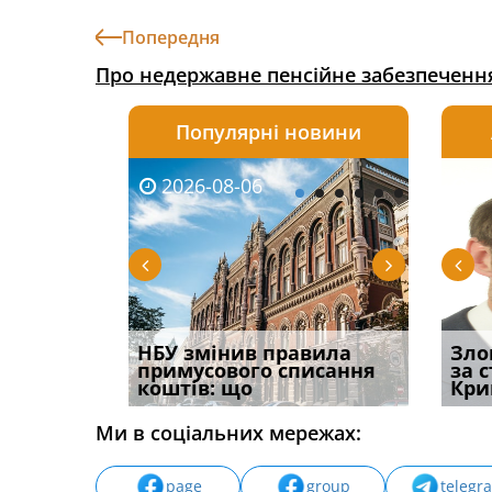
Попередня
Про недержавне пенсійне забезпеченн
Популярні новини
2026-08-06
2026-08-03
2026-
20
і
НБУ змінив правила
Водії можуть отримати
Якщо с
Зло
способом
примусового списання
компенсацію за
відшк
за 
вих
коштів: що
незаконні дії
наявні
Кри
Ми в соціальних мережах:
page
group
telegr