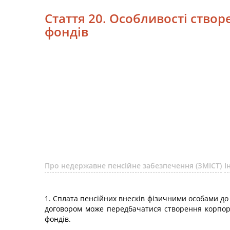
Стаття 20. Особливості ство
фондів
Про недержавне пенсійне забезпечення (ЗМІСТ)
І
1. Сплата пенсійних внесків фізичними особами д
договором може передбачатися створення корпора
фондів.